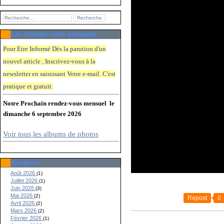
Les Rendez-vous mensuels
Pour Etre Informé Dès la parution d'un
nouvel article , Inscrivez-vous à la
newsletter en saisissant Votre e-mail. C'e
st
pratique et gratuit.
Notre Prochain rendez-vous mensuel le
dimanche 6 septembre 2026
Voir tous les albums de photos
Archives
Août 2026
(1)
Juillet 2026
(1)
Juin 2026
(3)
Mai 2026
(2)
Repost
0
Avril 2026
(2)
Mars 2026
(2)
Février 2026
(1)