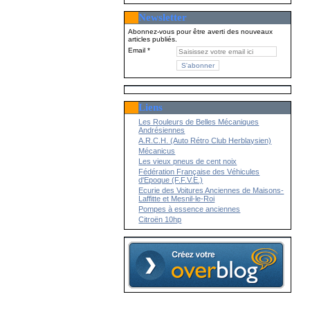
Newsletter
Abonnez-vous pour être averti des nouveaux
articles publiés.
Email
Liens
Les Rouleurs de Belles Mécaniques
Andrésiennes
A.R.C.H. (Auto Rétro Club Herblaysien)
Mécanicus
Les vieux pneus de cent noix
Fédération Française des Véhicules
d'Epoque (F.F.V.E.)
Ecurie des Voitures Anciennes de Maisons-
Laffitte et Mesnil-le-Roi
Pompes à essence anciennes
Citroën 10hp