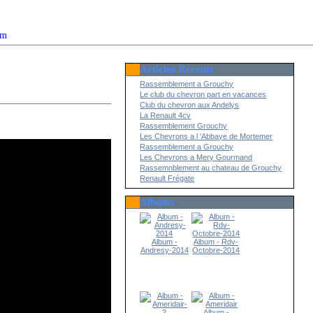
om
Articles Récents
2022
Rassemblement a Grouchy
Le club du chevron part en vacances
Club du chevron aux Andelys
La Renault 4cv
Rassemblement Grouchy
Les Chevrons a l 'Abbaye de Mortemer
Rassemblement a Grouchy
Les Chevrons a Mery Gourmand
Rassemnblement au chateau de Grouchy
Renault Frégate
Albums
Album -
Album - Rdv-
Andresy-2014
Octobre-2014
Album -