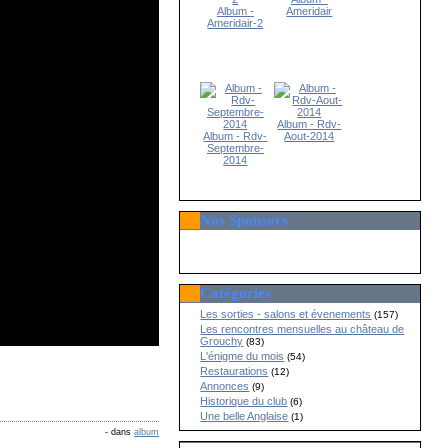
Album -
Ameridair
Ameridair-2
Album - Rdv-
Album - Rdv-
Aout-2014
Septembre-
2014
Nos Sponsors
Catégories
Les sorties - salons et évenements
(157)
Les rencontres mensuelles au château de
Grouchy
(83)
L'énigme du mois
(54)
Restaurations
(12)
Annonces
(9)
Historique du club
(6)
Une belle Anglaise
(1)
-
dans
album