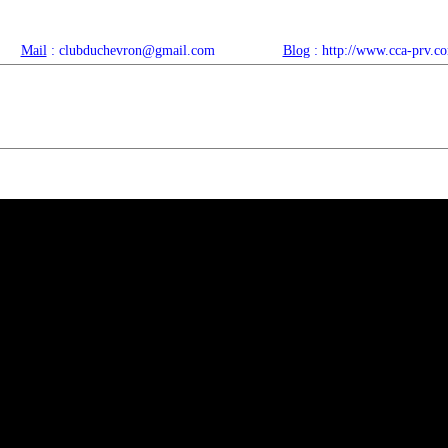
Mail
: clubduchevron@gmail.com
Blog
: http://www.cca-prv.c
ropos
Articles récents
Catégories
Compteur
Agenda 