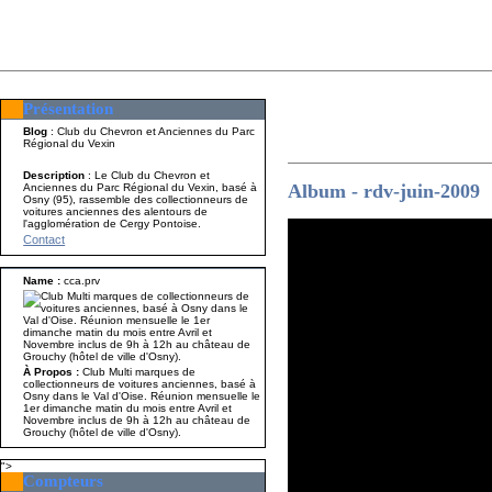
Présentation
Présentation
Nom A p
Blog
: Club du Chevron et Anciennes du Parc
Régional du Vexin
Description
: Le Club du Chevron et
Album - rdv-juin-2009
Anciennes du Parc Régional du Vexin, basé à
Osny (95), rassemble des collectionneurs de
voitures anciennes des alentours de
l'agglomération de Cergy Pontoise.
Contact
Name :
cca.prv
À Propos :
Club Multi marques de
collectionneurs de voitures anciennes, basé à
Osny dans le Val d'Oise. Réunion mensuelle le
1er dimanche matin du mois entre Avril et
Novembre inclus de 9h à 12h au château de
Grouchy (hôtel de ville d'Osny).
">
Compteurs