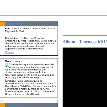
Présentation
Présentation
Nom A p
Blog
: Club du Chevron et Anciennes du Parc
Régional du Vexin
Description
: Le Club du Chevron et
Album - Tournage-
Anciennes du Parc Régional du Vexin, basé à
Osny (95), rassemble des collectionneurs de
voitures anciennes des alentours de
l'agglomération de Cergy Pontoise.
Contact
Name :
cca.prv
À Propos :
Club Multi marques de
collectionneurs de voitures anciennes, basé à
Osny dans le Val d'Oise. Réunion mensuelle le
1er dimanche matin du mois entre Avril et
Novembre inclus de 9h à 12h au château de
Grouchy (hôtel de ville d'Osny).
">
Compteurs