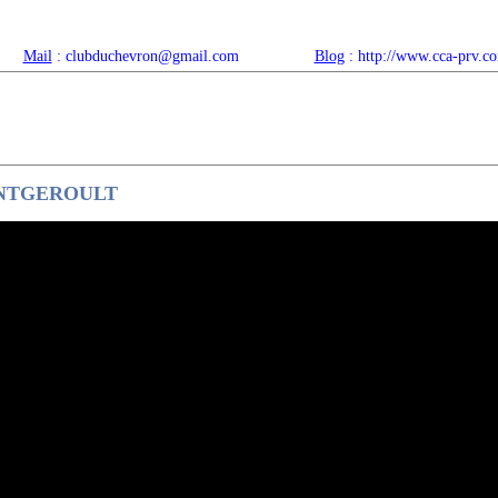
Mail
: clubduchevron@gmail.com
Blog
: http://www.cca-prv.c
ropos
Articles récents
Catégories
Compteur
Agenda 
MONTGEROULT