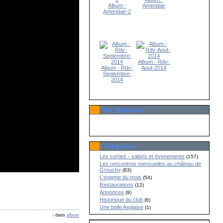
Album -
Ameridair
Ameridair-2
Album - Rdv-
Album - Rdv-
Aout-2014
Septembre-
2014
Nos Sponsors
Catégories
Les sorties - salons et évenements
(157)
Les rencontres mensuelles au château de
Grouchy
(83)
L'énigme du mois
(54)
Restaurations
(12)
Annonces
(9)
Historique du club
(6)
Une belle Anglaise
(1)
-
dans
album