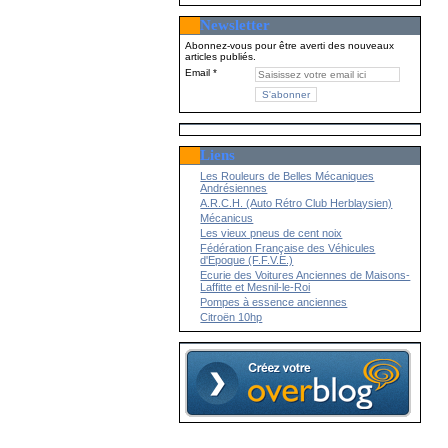
Newsletter
Abonnez-vous pour être averti des nouveaux
articles publiés.
Email
Liens
Les Rouleurs de Belles Mécaniques
Andrésiennes
A.R.C.H. (Auto Rétro Club Herblaysien)
Mécanicus
Les vieux pneus de cent noix
Fédération Française des Véhicules
d'Epoque (F.F.V.E.)
Ecurie des Voitures Anciennes de Maisons-
Laffitte et Mesnil-le-Roi
Pompes à essence anciennes
Citroën 10hp