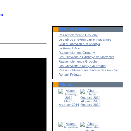
om
Articles Récents
2022
Rassemblement a Grouchy
Le club du chevron part en vacances
Club du chevron aux Andelys
La Renault 4cv
Rassemblement Grouchy
Les Chevrons a l 'Abbaye de Mortemer
Rassemblement a Grouchy
Les Chevrons a Mery Gourmand
Rassemnblement au chateau de Grouchy
Renault Frégate
Albums
Album -
Album - Rdv-
Andresy-2014
Octobre-2014
Album -