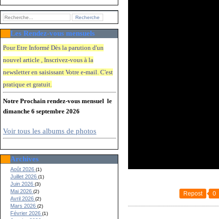
Les Rendez-vous mensuels
Pour Etre Informé Dès la parution d'un
nouvel article , Inscrivez-vous à la
newsletter en saisissant Votre e-mail. C'e
st
pratique et gratuit.
Notre Prochain rendez-vous mensuel le
dimanche 6 septembre 2026
Voir tous les albums de photos
Archives
Août 2026
(1)
Juillet 2026
(1)
Juin 2026
(3)
Mai 2026
(2)
Repost
0
Avril 2026
(2)
Mars 2026
(2)
Février 2026
(1)