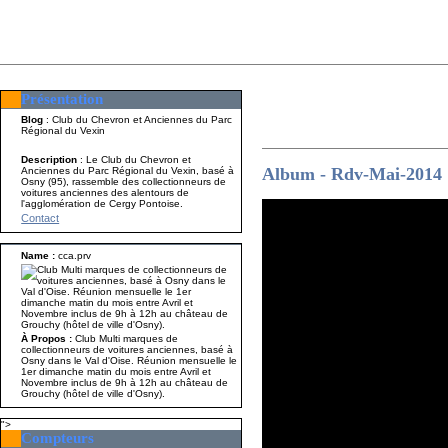
Présentation
Présentation
Nom A p
Blog
: Club du Chevron et Anciennes du Parc
Régional du Vexin
Description
: Le Club du Chevron et
Album - Rdv-Mai-2014
Anciennes du Parc Régional du Vexin, basé à
Osny (95), rassemble des collectionneurs de
voitures anciennes des alentours de
l'agglomération de Cergy Pontoise.
Contact
Name :
cca.prv
À Propos :
Club Multi marques de
collectionneurs de voitures anciennes, basé à
Osny dans le Val d'Oise. Réunion mensuelle le
1er dimanche matin du mois entre Avril et
Novembre inclus de 9h à 12h au château de
Grouchy (hôtel de ville d'Osny).
">
Compteurs