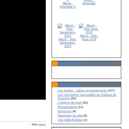
Album -
Ameridair
Ameridair-2
Album - Rdv-
Album - Rdv-
Aout-2014
Septembre-
2014
Nos Sponsors
Catégories
Les sorties - salons et évenements
(157)
Les rencontres mensuelles au château de
Grouchy
(83)
L'énigme du mois
(54)
Restaurations
(12)
Annonces
(9)
Historique du club
(6)
Une belle Anglaise
(1)
-
dans
album