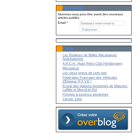
Newsletter
Abonnez-vous pour être averti des nouveaux
articles publiés.
Email
Liens
Les Rouleurs de Belles Mécaniques
Andrésiennes
A.R.C.H. (Auto Rétro Club Herblaysien)
Mécanicus
Les vieux pneus de cent noix
Fédération Française des Véhicules
d'Epoque (F.F.V.E.)
Ecurie des Voitures Anciennes de Maisons-
Laffitte et Mesnil-le-Roi
Pompes à essence anciennes
Citroën 10hp