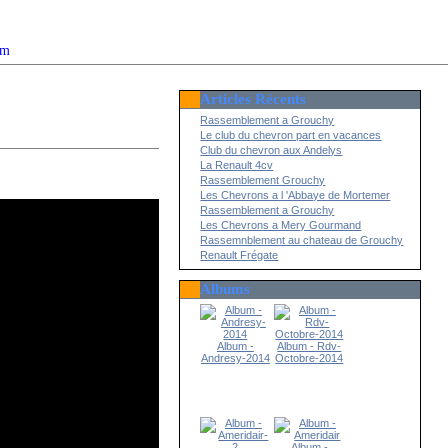
om
Articles Récents
2022
Rassemblement a Grouchy
Le club du chevron part en vacances
Club du chevron aux Andelys
La Renault 4cv
Rassemblement Grouchy
Les Chevrons a l 'Abbaye de Mortemer
Rassemblement a Grouchy
Les Chevrons a Mery Gourmand
Rassemnblement au chateau de Grouchy
Renault Frégate
Albums
Album -
Album - Rdv-
Andresy-2014
Octobre-2014
Album -