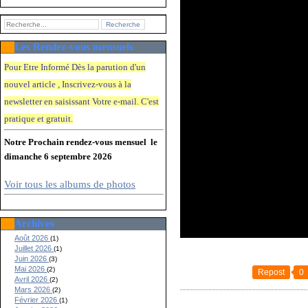
Les Rendez-vous mensuels
Pour Etre Informé Dès la parution d'un
nouvel article , Inscrivez-vous à la
newsletter en saisissant Votre e-mail. C'e
st
pratique et gratuit.
Notre Prochain rendez-vous mensuel le
dimanche 6 septembre 2026
Voir tous les albums de photos
Archives
Août 2026
(1)
Juillet 2026
(1)
Juin 2026
(3)
Mai 2026
(2)
Repost
0
Avril 2026
(2)
Mars 2026
(2)
Février 2026
(1)