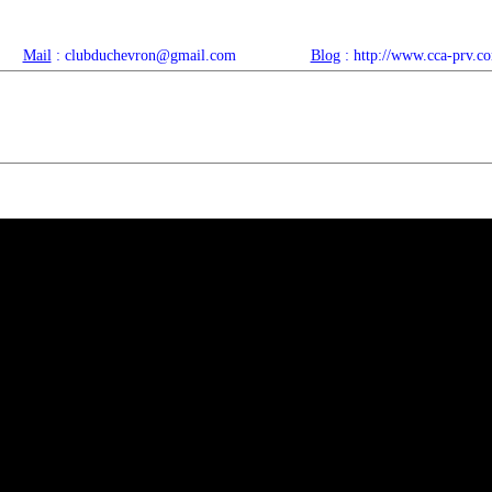
Mail
: clubduchevron@gmail.com
Blog
: http://www.cca-prv.c
ropos
Articles récents
Catégories
Compteur
Agenda 