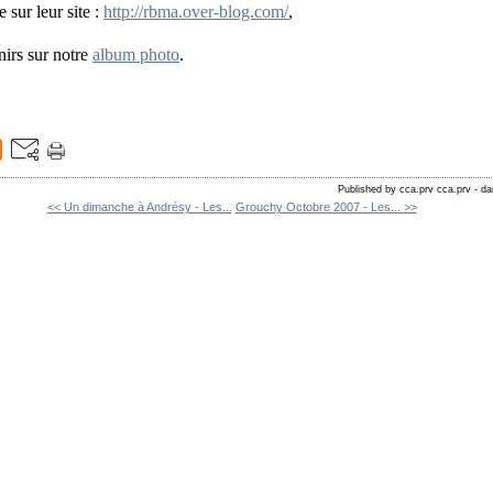
 sur leur site :
http://rbma.over-blog.com/
,
irs sur notre
album photo
.
Published by cca.prv cca.prv
-
da
<< Un dimanche à Andrésy - Les...
Grouchy Octobre 2007 - Les... >>