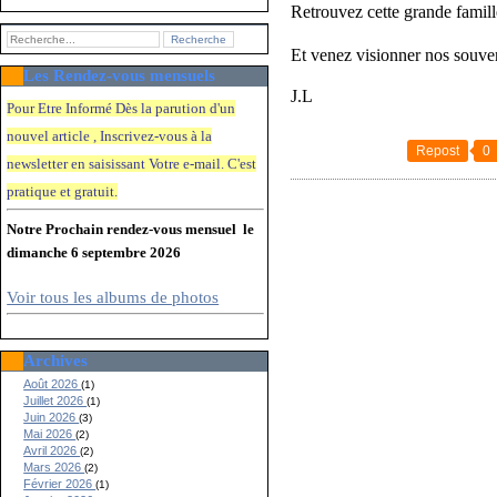
Retrouvez cette grande famille
Et venez visionner nos souven
Les Rendez-vous mensuels
J.L
Pour Etre Informé Dès la parution d'un
nouvel article , Inscrivez-vous à la
Repost
0
newsletter en saisissant Votre e-mail. C'e
st
pratique et gratuit.
Notre Prochain rendez-vous mensuel le
dimanche 6 septembre 2026
Voir tous les albums de photos
Archives
Août 2026
(1)
Juillet 2026
(1)
Juin 2026
(3)
Mai 2026
(2)
Avril 2026
(2)
Mars 2026
(2)
Février 2026
(1)