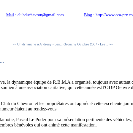
Mail
: clubduchevron@gmail.com
Blog
: http://www.cca-prv.c
ropos
Articles récents
Catégories
Compteur
Agenda 
<< Un dimanche à Andrésy - Les...
Grouchy Octobre 2007 - Les... >>
..
ve, la dynamique équipe de R.B.M.A a organisé, toujours avec autant d'
 soutien à une association caritative, qui cette année est l'ODP Oeuvre 
 Club du Chevron et les propriétaires ont apprécié cette excellente journé
humeur étaient au rendez-vous.
motte, Pascal Le Poder pour sa présentation pertinente des véhicules
membres bénévoles qui ont animé cette manifestation.