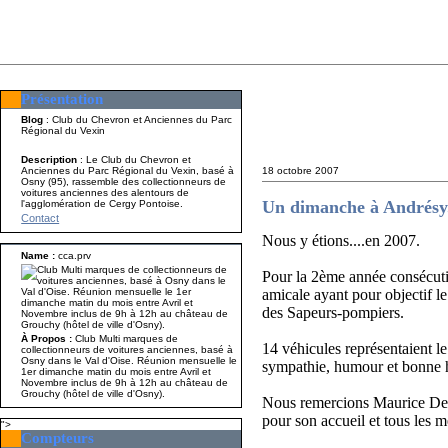
Présentation
Présentation
Nom A p
Blog
: Club du Chevron et Anciennes du Parc
Régional du Vexin
Description
: Le Club du Chevron et
Anciennes du Parc Régional du Vexin, basé à
18 octobre 2007
Osny (95), rassemble des collectionneurs de
voitures anciennes des alentours de
Un dimanche à Andrésy.
l'agglomération de Cergy Pontoise.
Contact
Nous y étions....en 2007.
Name :
cca.prv
Pour la 2ème année consécuti
amicale ayant pour objectif le
des Sapeurs-pompiers.
À Propos :
Club Multi marques de
14 véhicules représentaient le
collectionneurs de voitures anciennes, basé à
Osny dans le Val d'Oise. Réunion mensuelle le
sympathie, humour et bonne 
1er dimanche matin du mois entre Avril et
Novembre inclus de 9h à 12h au château de
Grouchy (hôtel de ville d'Osny).
Nous remercions Maurice Dela
pour son accueil et tous les 
">
Compteurs