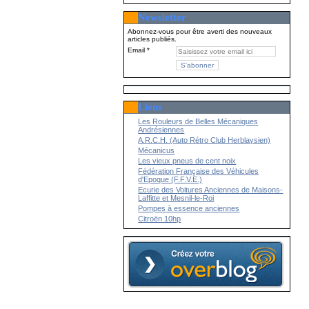
Newsletter
Abonnez-vous pour être averti des nouveaux
articles publiés.
Email
Liens
Les Rouleurs de Belles Mécaniques
Andrésiennes
A.R.C.H. (Auto Rétro Club Herblaysien)
Mécanicus
Les vieux pneus de cent noix
Fédération Française des Véhicules
d'Epoque (F.F.V.E.)
Ecurie des Voitures Anciennes de Maisons-
Laffitte et Mesnil-le-Roi
Pompes à essence anciennes
Citroën 10hp