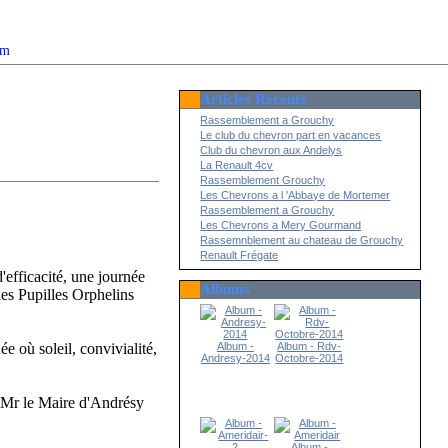
om
Articles Récents
2022
Rassemblement a Grouchy
Le club du chevron part en vacances
Club du chevron aux Andelys
La Renault 4cv
Rassemblement Grouchy
Les Chevrons a l 'Abbaye de Mortemer
Rassemblement a Grouchy
Les Chevrons a Mery Gourmand
Rassemnblement au chateau de Grouchy
Renault Frégate
efficacité, une journée
Albums
des Pupilles Orphelins
Album -
Album - Rdv-
e où soleil, convivialité,
Andresy-2014
Octobre-2014
, Mr le Maire d'Andrésy
Album -