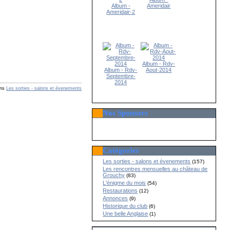
Album -
Ameridair
Ameridair-2
Album - Rdv-
Album - Rdv-
Aout-2014
Septembre-
2014
ns
Les sorties - salons et évenements
Nos Sponsors
Catégories
Les sorties - salons et évenements
(157)
Les rencontres mensuelles au château de
Grouchy
(83)
L'énigme du mois
(54)
Restaurations
(12)
Annonces
(9)
Historique du club
(6)
Une belle Anglaise
(1)