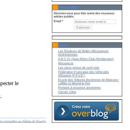
Newsletter
Abonnez-vous pour être averti des nouveaux
articles publiés.
Email
Liens
Les Rouleurs de Belles Mécaniques
Andrésiennes
A.R.C.H. (Auto Rétro Club Herblaysien)
Mécanicus
Les vieux pneus de cent noix
Fédération Française des Véhicules
d'Epoque (F.F.V.E.)
Ecurie des Voitures Anciennes de Maisons-
pecter le
Laffitte et Mesnil-le-Roi
Pompes à essence anciennes
Citroën 10hp
.
res mensuelles au château de Grouchy