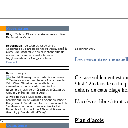
Présentation
Présentation
Nom A p
Blog
: Club du Chevron et Anciennes du Parc
Régional du Vexin
Description
: Le Club du Chevron et
Anciennes du Parc Régional du Vexin, basé à
16 janvier 2007
Osny (95), rassemble des collectionneurs de
voitures anciennes des alentours de
Les rencontres mensuel
l'agglomération de Cergy Pontoise.
Contact
Name :
cca.prv
Ce rassemblement est ou
9h à 12h
dans le cadre 
dehors de cette plage hor
À Propos :
Club Multi marques de
collectionneurs de voitures anciennes, basé à
L’accès est libre à tout 
Osny dans le Val d'Oise. Réunion mensuelle le
1er dimanche matin du mois entre Avril et
Novembre inclus de 9h à 12h au château de
Grouchy (hôtel de ville d'Osny).
Plan d’accès
">
Compteurs