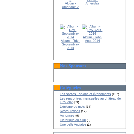
Album -
Ameridair
Ameridair-2
Album - Rdv-
Album - Rdv-
Aout-2014
Septembre-
2014
Nos Sponsors
Catégories
Les sorties - salons et évenements
(157)
Les rencontres mensuelles au château de
Grouchy
(83)
L'énigme du mois
(54)
Restaurations
(12)
Annonces
(9)
Historique du club
(6)
Une belle Anglaise
(1)