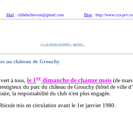
Mail
: clubduchevron@gmail.com
Blog
: http://www.cca-prv.c
ropos
Articles récents
Catégories
Compteur
Agenda 
<< La photo mystère - janvier...
les au château de Grouchy
er
le 1
dimanche de chaque mois
vert à tous,
(de mars 
prestigieux du parc du château de Grouchy
(hôtel de ville 
aire, la responsabilité du club n'est plus engagée.
véhicule mis en circulation avant le 1er janvier 1980.