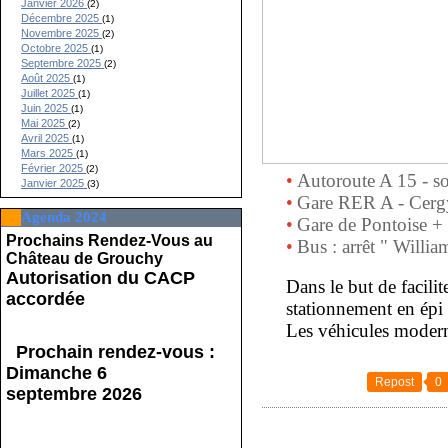
Janvier 2026
(2)
Décembre 2025
(1)
Novembre 2025
(2)
Octobre 2025
(1)
Septembre 2025
(2)
Août 2025
(1)
Juillet 2025
(1)
Juin 2025
(1)
Mai 2025
(2)
Avril 2025
(1)
Mars 2025
(1)
Février 2025
(2)
•
Autoroute A 15 - so
Janvier 2025
(3)
•
Gare RER A - Cergy
Agenda 2024
•
Gare de Pontoise +
Prochains Rendez-Vous au
•
Bus : arrêt " Willi
Château de Grouchy
Autorisation du CACP
Dans le but de facili
accordée
stationnement en épi 
Les véhicules modernes
Prochain rendez-vous :
Dimanche 6
Repost
0
septembre 2026