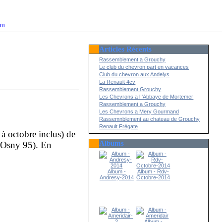
om
Articles Récents
2022
Rassemblement a Grouchy
Le club du chevron part en vacances
Club du chevron aux Andelys
La Renault 4cv
Rassemblement Grouchy
Les Chevrons a l 'Abbaye de Mortemer
Rassemblement a Grouchy
Les Chevrons a Mery Gourmand
Rassemnblement au chateau de Grouchy
Renault Frégate
à octobre inclus) de
Albums
d’Osny 95). En
Album -
Album - Rdv-
Andresy-2014
Octobre-2014
Album -