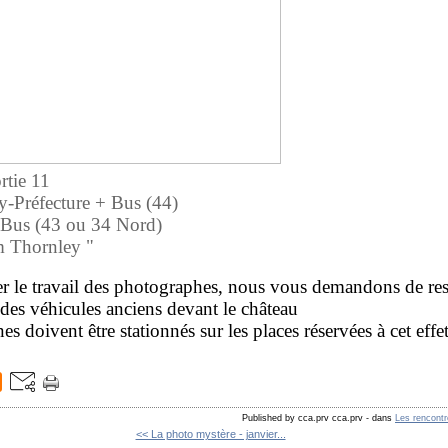
rtie 11
-Préfecture + Bus (44)
 Bus (43 ou 34 Nord)
am Thornley "
ter le travail des photographes, nous vous demandons de res
des véhicules anciens devant le château
 doivent être stationnés sur les places réservées à cet effet
Published by cca.prv cca.prv
-
dans
Les rencont
<< La photo mystère - janvier...