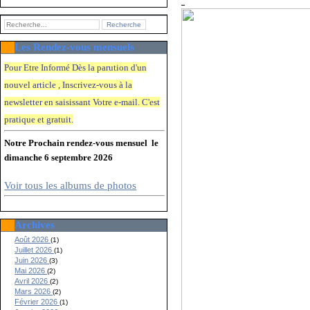
Les Rendez-vous mensuels
Pour Etre Informé Dès la parution d'un
nouvel article , Inscrivez-vous à la
newsletter en saisissant Votre e-mail. C'e
st
pratique et gratuit.
Notre Prochain rendez-vous mensuel le
dimanche 6 septembre 2026
Voir tous les albums de photos
Archives
Août 2026
(1)
Juillet 2026
(1)
Juin 2026
(3)
Mai 2026
(2)
Avril 2026
(2)
Mars 2026
(2)
Février 2026
(1)