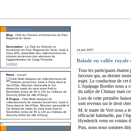
Présentation
Présentation
Nom A p
Blog
: Club du Chevron et Anciennes du Parc
Régional du Vexin
Description
: Le Club du Chevron et
Anciennes du Parc Régional du Vexin, basé à
14 juin 2007
Osny (95), rassemble des collectionneurs de
voitures anciennes des alentours de
Balade en vallée royale 
l'agglomération de Cergy Pontoise.
Contact
Tous les participants étaien
Name :
cca.prv
farceurs qui, au dernier mome
trajet. Le conducteur de cet 
L’équipage Bordier nous a co
du rallye de Chimay mais cell
Lors de cette première liaison
À Propos :
Club Multi marques de
collectionneurs de voitures anciennes, basé à
sont revenus sur le droit chem
Osny dans le Val d'Oise. Réunion mensuelle le
1er dimanche matin du mois entre Avril et
M. le maire de Vert nous a tr
Novembre inclus de 9h à 12h au château de
efficacité habituelle, par l’
Grouchy (hôtel de ville d'Osny).
Hynderick venu en voisins de 
">
Puis, nous nous sommes dirig
Compteurs