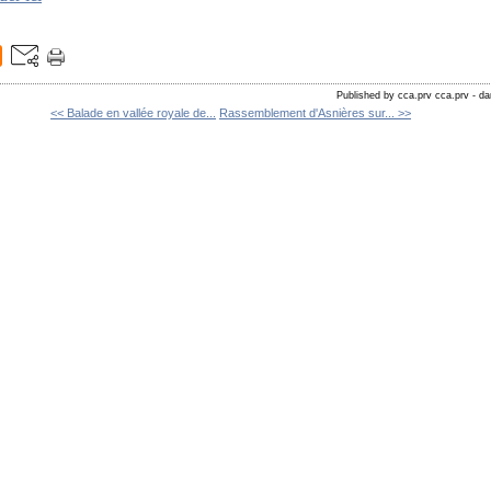
Published by cca.prv cca.prv
-
da
<< Balade en vallée royale de...
Rassemblement d'Asnières sur... >>