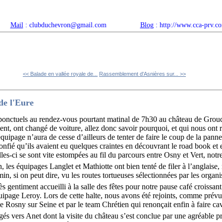
Mail
: clubduchevron@gmail.com
Blog
: http://www.cca-prv.c
ropos
Articles récents
Catégories
Compteur
Agenda 
<< Balade en vallée royale de...
Rassemblement d'Asnières sur... >>
de l'Eure
t ponctuels au rendez-vous pourtant matinal de 7h30 au château de Grouch
nt, ont changé de voiture, allez donc savoir pourquoi, et qui nous ont re
équipage n’aura de cesse d’ailleurs de tenter de faire le coup de la pann
nfié qu’ils avaient eu quelques craintes en découvrant le road book et
es-ci se sont vite estompées au fil du parcours entre Osny et Vert, notr
, les équipages Langlet et Mathiotte ont bien tenté de filer à l’anglaise, 
in, si on peut dire, vu les routes tortueuses sélectionnées par les organi
ès gentiment accueilli à la salle des fêtes pour notre pause café croissan
équipage Leroy. Lors de cette halte, nous avons été rejoints, comme prévu
Rosny sur Seine et par le team Chrétien qui renonçait enfin à faire cav
és vers Anet dont la visite du château s’est conclue par une agréable 