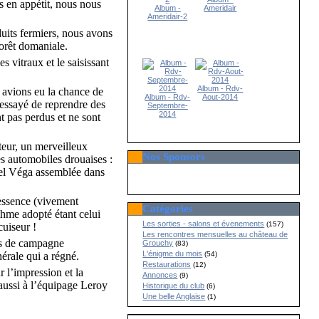
s en appétit, nous nous
Album -
Ameridair
Ameridair-2
uits fermiers, nous avons
forêt domaniale.
s vitraux et le saisissant
Album - Rdv-
s avions eu la chance de
Album - Rdv-
Aout-2014
a essayé de reprendre des
Septembre-
2014
nt pas perdus et ne sont
teur, un merveilleux
Nos Sponsors
nes automobiles drouaises :
cel Véga assemblée dans
’essence (vivement
Catégories
thme adopté étant celui
Les sorties - salons et évenements
(157)
cuiseur !
Les rencontres mensuelles au château de
tes de campagne
Grouchy
(83)
L'énigme du mois
(54)
nérale qui a régné.
Restaurations
(12)
 l’impression et la
Annonces
(9)
aussi à l’équipage Leroy
Historique du club
(6)
Une belle Anglaise
(1)