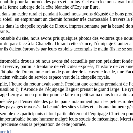
 public pour la journée des parcs et jardins. Cet exercice nous ayant mi
à la ferme auberge de la côte blanche d’Ezy sur Eure.
l dans un cadre rural et pendant lequel nous avons dégusté de bons prod
 soleil, en empruntant un chemin forestier très carrossable à travers la 
ais dans la chapelle royale de Dreux, impressionnante par la beauté de se
sants.
sponsable du site, nous avons pris quelques photos des voitures que nou
eur du parc face à la Chapelle. Durant cette séance, l’équipage Gautier 
ar ils étaient éprouvés par leurs exploits accomplis le matin (ils ne se so
rétromobile drouais où nous avons été accueillis par son président fonda
ait revivre, parmi la trentaine de véhicules exposés, l’histoire de certai
’hôpital de Dreux, un camion de pompier de la caserne locale, une Fa
ancien véhicule du service espace vert de la chapelle royale.
plie, l’heure du retour avait sonné. Pendant que certains prenaient de l
ussillon !), l’Aronde de l’équipage Baguet prenait le grand large. Le ry
age Leroy a pu en profiter pour se faire un petit sauna dans leur auto…
préciée par l’ensemble des participants notamment pour les petites rou
des paysages traversés, la beauté des sites visités et la bonne humeur gé
emble des participants et tout particulièrement l’équipage Chrétien pour
r imperturbable bonne humeur malgré leurs soucis de mécanique. Merci 
e précieuse dans la préparation de cette journée.
uer ici