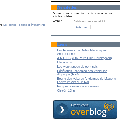
Newsletter
Abonnez-vous pour être averti des nouveaux
articles publiés.
Email
ns
Les sorties - salons et évenements
Liens
Les Rouleurs de Belles Mécaniques
Andrésiennes
A.R.C.H. (Auto Rétro Club Herblaysien)
Mécanicus
Les vieux pneus de cent noix
Fédération Française des Véhicules
d'Epoque (F.F.V.E.)
Ecurie des Voitures Anciennes de Maisons-
Laffitte et Mesnil-le-Roi
Pompes à essence anciennes
Citroën 10hp