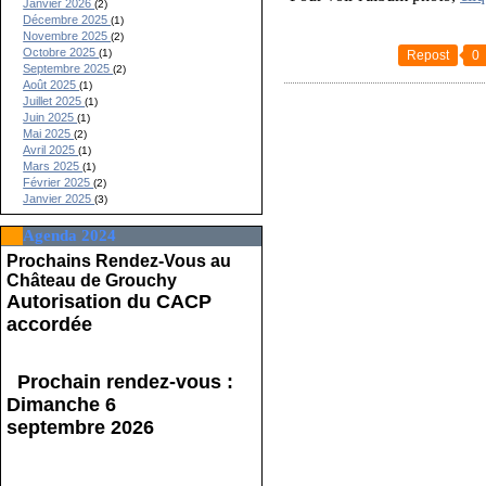
Janvier 2026
(2)
Décembre 2025
(1)
Novembre 2025
(2)
Octobre 2025
(1)
Repost
0
Septembre 2025
(2)
Août 2025
(1)
Juillet 2025
(1)
Juin 2025
(1)
Mai 2025
(2)
Avril 2025
(1)
Mars 2025
(1)
Février 2025
(2)
Janvier 2025
(3)
Agenda 2024
Prochains Rendez-Vous au
Château de Grouchy
Autorisation du CACP
accordée
Prochain rendez-vous :
Dimanche 6
septembre 2026