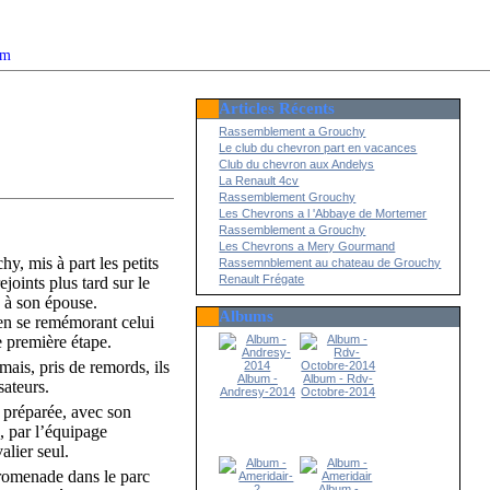
om
Articles Récents
2022
Rassemblement a Grouchy
Le club du chevron part en vacances
Club du chevron aux Andelys
La Renault 4cv
Rassemblement Grouchy
Les Chevrons a l 'Abbaye de Mortemer
Rassemblement a Grouchy
Les Chevrons a Mery Gourmand
y, mis à part les petits
Rassemnblement au chateau de Grouchy
Renault Frégate
joints plus tard sur le
e à son épouse.
Albums
 en se remémorant celui
e première étape.
mais, pris de remords, ils
Album -
Album - Rdv-
sateurs.
Andresy-2014
Octobre-2014
t préparée, avec son
, par l’équipage
alier seul.
promenade dans le parc
Album -