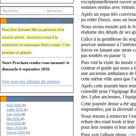
exceptionnellement ouvert au
sommes rendus avec entrain 
Après un repas très convivia
pu relier Dreux, sous un beau
Les Rendez-vous mensuels
Nous avons ensuite pris le fr
Pour Etre Informé Dès la parution d'un
réalisme des détails de ses gi
nouvel article , Inscrivez-vous à la
Grâce à la gentillesse du re
pouvoir stationner à l’intéri
newsletter en saisissant Votre e-mail. C'e
st
forces en faisant une sieste c
pratique et gratuit.
pas tombés en panne !).
Puis vint la visite du musée 
Notre Prochain rendez-vous mensuel le
conteur et guide qui nous a f
dimanche 6 septembre 2026
une ancienne ambulance de l
cette même ville ainsi que l’
Voir tous les albums de photos
Après cette journée bien rem
conseillé pour l’équipage Ro
des 3 plus anciennes, l’équip
Archives
Cette journée dense a été ap
Août 2026
(1)
empruntées, par la diversité 
Juillet 2026
(1)
Juin 2026
(3)
Nous tenons à remercier l’ens
Mai 2026
(2)
reliure des road book et leu
Avril 2026
(2)
pour leur soutien et leur aid
Mars 2026
(2)
Février 2026
(1)
Pour voir l'album photo,
cliq