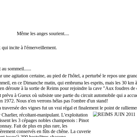
es sourient....
ui incite à l'émerveillement.
et au sommeil......
 une agitation certaine, au pied de l'hôtel, a perturbé le repos une grand
meil, en ce Dimanche matin, qui embruma les esprits, mais les 30 km à 
en déroute à la sortie de Reims pour rejoindre la cave "Aux foudres de
ait prévu à Gueux où subsiste une partie du circuit automobile qui a accu
n 1972. Nous n'en verrons hélas pas l'ombre d'un stand
!
traversée des vignes fut un vrai régal et finalement le point de ralliemen
 Charlier, récoltant-manipulant. L'exploitation
issent les 3 cépages nobles champenois : Pinot
nnay. Fait de plus en plus rare, les
èrement conservés en fûts de chêne. La cuverie
t jusqu'à 300 hectolitres chacune..