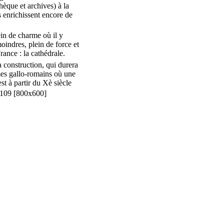
hèque et archives) à la
 enrichissent encore de
n de charme où il y
moindres, plein de force et
rance : la cathédrale.
construction, qui durera
mes gallo-romains où une
st à partir du Xè siècle