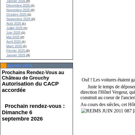
Janvier 2026
(2)
Décembre 2025
(1)
Novembre 2025
(2)
Octobre 2025
(1)
Septembre 2025
(2)
Août 2025
(1)
Juillet 2025
(1)
Juin 2025
(1)
Mai 2025
(2)
Avril 2025
(1)
Mars 2025
(1)
Février 2025
(2)
Janvier 2025
(3)
Agenda 2024
Prochains Rendez-Vous au
Château de Grouchy
Ouf ! Les voitures étaient g
Autorisation du CACP
Juste le temps de déposer l
accordée
direction l'Hôtel Vergeur, q
construit au coeur de l'anci
Au cours des siècles, cet Hô
Prochain rendez-vous :
Dimanche 6
septembre 2026