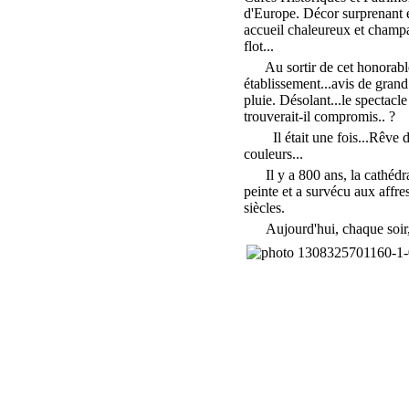
d'Europe. Décor surprenant 
accueil chaleureux et champ
flot...
Au sortir de cet honorabl
établissement...avis de grand 
pluie. Désolant...le spectacle
trouverait-il compromis..
?
Il était une fois...Rêve 
couleurs...
Il y a 800 ans, la cathédral
peinte et a survécu aux affre
siècles.
Aujourd'hui, chaque soir, à l