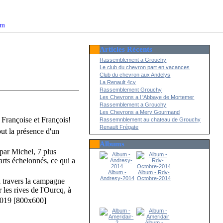
om
Articles Récents
2022
Rassemblement a Grouchy
Le club du chevron part en vacances
Club du chevron aux Andelys
La Renault 4cv
Rassemblement Grouchy
Les Chevrons a l 'Abbaye de Mortemer
Rassemblement a Grouchy
Les Chevrons a Mery Gourmand
Françoise et François
!
Rassemnblement au chateau de Grouchy
Renault Frégate
out la présence d'un
Albums
par Michel, 7 plus
ts échelonnés, ce qui a
Album -
Album - Rdv-
Andresy-2014
Octobre-2014
 travers la campagne
 les rives de l'Ourcq, à
Album -