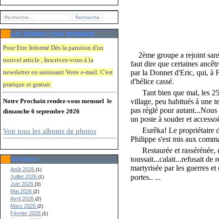
Les Rendez-vous mensuels
Pour Etre Informé Dès la parution d'un
2ème groupe a rejoint sans 
nouvel article , Inscrivez-vous à la
faut dire que certaines ancê
newsletter en saisissant Votre e-mail. C'e
st
par la Donnet d'Eric, qui, à 
d'hélice cassé.
pratique et gratuit.
Tant bien que mal, les 25 d
Notre Prochain rendez-vous mensuel le
village, peu habitués à une te
pas réglé pour autant...Nous
dimanche 6 septembre 2026
un poste à souder et accessoi
Eurêka
! Le propriétaire 
Voir tous les albums de photos
Philippe s'est mis aux comma
Restaurée et rassérénée, d'hu
Archives
toussait...calait...refusait de 
martyrisée par les guerres et
Août 2026
(1)
portes.
.
.
Juillet 2026
(1)
Juin 2026
(3)
Mai 2026
(2)
Avril 2026
(2)
Mars 2026
(2)
Février 2026
(1)