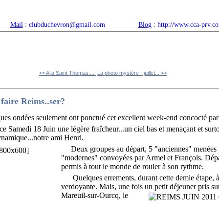
Mail
: clubduchevron@gmail.com
Blog
: http://www.cca-prv.c
ropos
Articles récents
Catégories
Compteur
Agenda 
<< A la Saint Thomas.....
La photo mystère - juillet... >>
faire Reims..ser?
s ondées seulement ont ponctué cet excellent
week-end concocté par 
ce Samedi 18 Juin une légère fraîcheur...un ciel bas et menaçant et surt
namique...notre ami Henri.
Deux groupes au départ, 5 "anciennes" menées 
"modernes" convoyées par Armel et François. Dépar
permis à tout le monde de rouler à son rythme.
Quelques errements, durant cette demie étape, à
verdoyante. Mais, une fois un petit déjeuner pris sur
Mareuil-sur-Ourcq, le