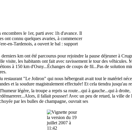
encombres le 1er, parti avec 1h d'avance. Il
tres ont connu quelques avaries, à commencer
Fere-en-Tardenois, a ouvert le bal : support
erniers km ont été parcourus pour rejoindre la pause déjeuner à Crugny
lle visite, les habitants ont fait avec ravissement le tour des véhicules. M
 étions à 150 km d'Osny...Échanges de coups de fil...Pas de solution mi
res.
du restaurant "Le Joliron" qui nous hébergeait avait tout le matériel néce
ndes et la soudure magistralement effectuée
! Et cela tiendra jusqu'au r
meur légère, la troupe a repris sa route...qui à gauche...qui à droite, l
redémarrerer...Alors, il fallait pousser
! Avec un peu de retard, la ville de
 choyée par les bulles de champagne, ouvrait ses
..