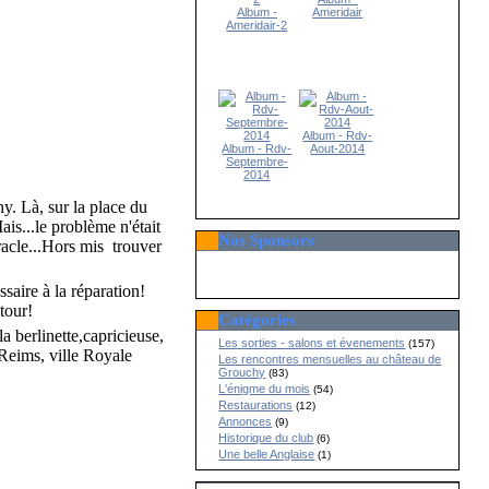
Album -
Ameridair
Ameridair-2
Album - Rdv-
Album - Rdv-
Aout-2014
Septembre-
2014
. Là, sur la place du
ais...le problème n'était
Nos Sponsors
racle...Hors mis trouver
ssaire à la réparation
!
etour
!
Catégories
a berlinette,capricieuse,
Les sorties - salons et évenements
(157)
 Reims, ville Royale
Les rencontres mensuelles au château de
Grouchy
(83)
L'énigme du mois
(54)
Restaurations
(12)
Annonces
(9)
Historique du club
(6)
Une belle Anglaise
(1)