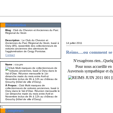
Présentation
Présentation
Nom A p
Blog
: Club du Chevron et Anciennes du Parc
Régional du Vexin
Description
: Le Club du Chevron et
Anciennes du Parc Régional du Vexin, basé à
14 juillet 2011
Osny (95), rassemble des collectionneurs de
voitures anciennes des alentours de
Reims....ou comment se 
l'agglomération de Cergy Pontoise.
Contact
N'exagérons rien...Quelque
Name :
cca.prv
Pour nous accueillir en 
Auversois sympathique et dy
À Propos :
Club Multi marques de
collectionneurs de voitures anciennes, basé à
Osny dans le Val d'Oise. Réunion mensuelle le
1er dimanche matin du mois entre Avril et
Novembre inclus de 9h à 12h au château de
Grouchy (hôtel de ville d'Osny).
">
Compteurs