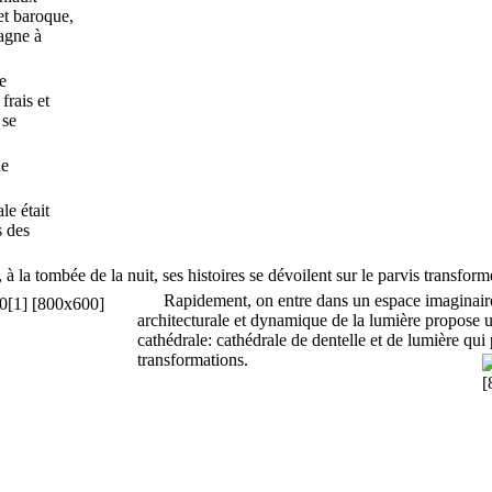
et baroque,
agne à
e
frais et
 se
de
e était
s des
a tombée de la nuit, ses histoires se dévoilent sur le parvis transformé
Rapidement, on entre dans un espace imaginaire o
architecturale et dynamique de la lumière propose u
cathédrale: cathédrale de dentelle et de lumière qui 
transformations.