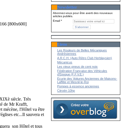
Newsletter
Abonnez-vous pour être averti des nouveaux
articles publiés.
Email
Liens
Les Rouleurs de Belles Mécaniques
Andrésiennes
A.R.C.H. (Auto Rétro Club Herblaysien)
Mécanicus
Les vieux pneus de cent noix
Fédération Française des Véhicules
d'Epoque (F.F.V.E.)
Ecurie des Voitures Anciennes de Maisons-
Laffitte et Mesnil-le-Roi
Pompes à essence anciennes
Citroën 10hp
 XIXè siècle.
Très
té de Mr Krafft,
t mécène, l'Hôtel va être
églises etc...Il sauvera et
guera son Hôtel et tous