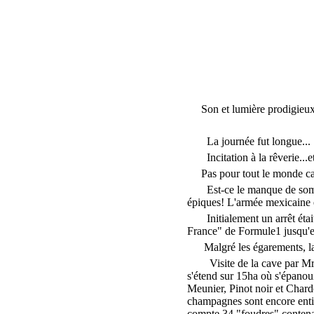
Même les ang
Son et lumière prodigieux q
La journée fut longue...
Incitation à la rêverie...
Pas pour tout le monde car
Est-ce le manque de som
épiques
! L'armée mexicaine 
Initialement un arrêt ét
France" de Formule1 jusqu'e
Malgré les égarements, la 
Visite de la cave par Mr
s'étend sur 15ha où s'épanou
Meunier, Pinot noir et Chardo
champagnes sont encore enti
compte 34 "foudres" contenan