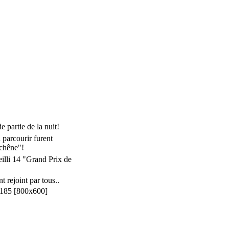
e partie de la nuit
!
parcourir furent
 chêne
"
!
eilli 14 "Grand Prix de
t rejoint par tous..