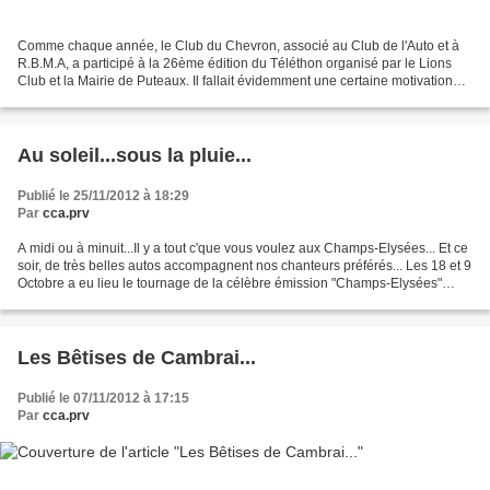
Comme chaque année, le Club du Chevron, associé au Club de l'Auto et à
R.B.M.A, a participé à la 26ème édition du Téléthon organisé par le Lions
Club et la Mairie de Puteaux. Il fallait évidemment une certaine motivation
pour se retrouver en ce Samedi...
Au soleil...sous la pluie...
Publié le 25/11/2012 à 18:29
Par
cca.prv
A midi ou à minuit...Il y a tout c'que vous voulez aux Champs-Elysées... Et ce
soir, de très belles autos accompagnent nos chanteurs préférés... Les 18 et 9
Octobre a eu lieu le tournage de la célèbre émission "Champs-Elysées"
animée par Michel Drucker....
Les Bêtises de Cambrai...
Publié le 07/11/2012 à 17:15
Par
cca.prv