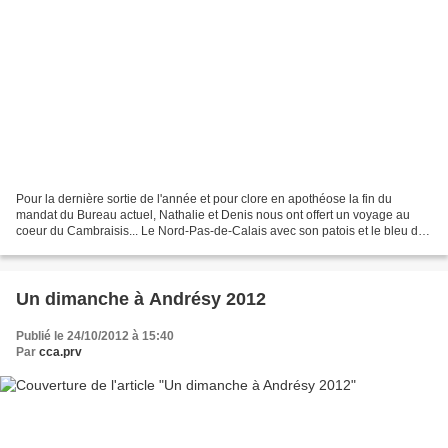
Pour la dernière sortie de l'année et pour clore en apothéose la fin du
mandat du Bureau actuel, Nathalie et Denis nous ont offert un voyage au
coeur du Cambraisis... Le Nord-Pas-de-Calais avec son patois et le bleu du
ciel dans le coeur nous a accueillis...
Un dimanche à Andrésy 2012
Publié le 24/10/2012 à 15:40
Par
cca.prv