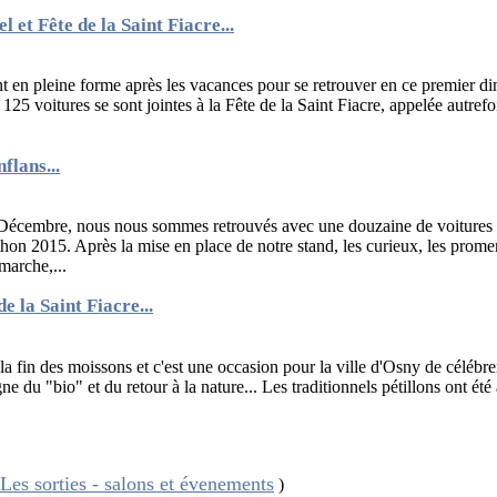
et Fête de la Saint Fiacre...
 en pleine forme après les vacances pour se retrouver en ce premier d
 125 voitures se sont jointes à la Fête de la Saint Fiacre, appelée autrefoi
flans...
écembre, nous nous sommes retrouvés avec une douzaine de voitures s
hon 2015. Après la mise en place de notre stand, les curieux, les prom
marche,...
de la Saint Fiacre...
la fin des moissons et c'est une occasion pour la ville d'Osny de célébre
gne du "bio" et du retour à la nature... Les traditionnels pétillons ont ét
Les sorties - salons et évenements
#
)