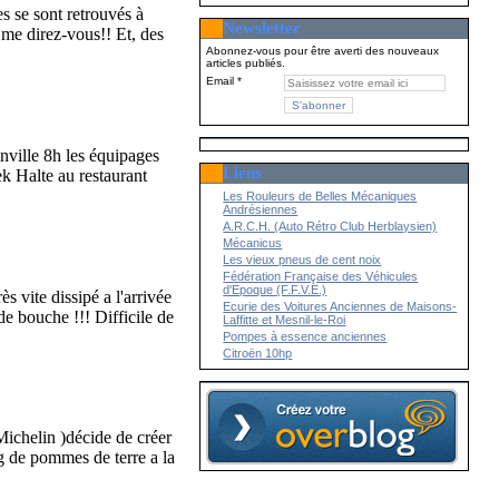
 se sont retrouvés à
Newsletter
me direz-vous!! Et, des
Abonnez-vous pour être averti des nouveaux
articles publiés.
Email
nville 8h les équipages
Liens
k Halte au restaurant
Les Rouleurs de Belles Mécaniques
Andrésiennes
A.R.C.H. (Auto Rétro Club Herblaysien)
Mécanicus
Les vieux pneus de cent noix
Fédération Française des Véhicules
d'Epoque (F.F.V.E.)
s vite dissipé a l'arrivée
Ecurie des Voitures Anciennes de Maisons-
de bouche !!! Difficile de
Laffitte et Mesnil-le-Roi
Pompes à essence anciennes
Citroën 10hp
ichelin )décide de créer
g de pommes de terre a la