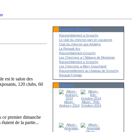
om
Articles Récents
2022
Rassemblement a Grouchy
Le club du chevron part en vacances
Club du chevron aux Andelys
La Renault 4cv
Rassemblement Grouchy
Les Chevrons a l 'Abbaye de Mortemer
Rassemblement a Grouchy
Les Chevrons a Mery Gourmand
Rassemnblement au chateau de Grouchy
Renault Frégate
le est le salon des
xposants, 120 clubs, 60
Albums
Album -
Album - Rdv-
Andresy-2014
Octobre-2014
is ce premier dimanche
taient de la partie...
Album -