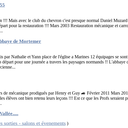
955
n !!! Mais avec le club du chevron c'est presque normal Daniel Muzard 
épart pour la restauration !!! Mars 2003 Restauration mécanique et car
..
Abbaye de Mortemer
s par Nathalie et Yann place de l'église a Marines 12 équipages se sont
op départ pour une journée a travers les paysages normands !! L'abbaye
cienne...
urs de mécanique prodigués par Henry et Guy 🚙 Février 2011 Mars 2
es élèves ont bien retenu leurs leçons !!! Est ce que les Profs seraient 
.
allée.....
s sorties - salons et évenements
)