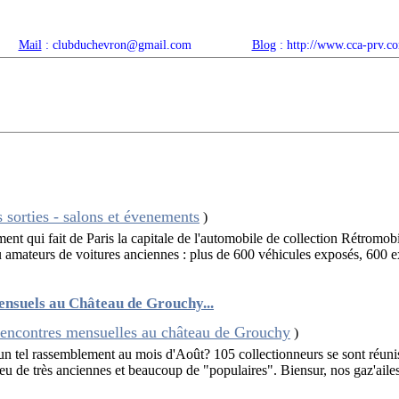
Mail
: clubduchevron@gmail.com
Blog
: http://www.cca-prv.c
ropos
Articles récents
Catégories
Compteur
Agenda 
 sorties - salons et évenements
)
ent qui fait de Paris la capitale de l'automobile de collection Rétromobi
 amateurs de voitures anciennes : plus de 600 véhicules exposés, 600 e
nsuels au Château de Grouchy...
rencontres mensuelles au château de Grouchy
)
 un tel rassemblement au mois d'Août? 105 collectionneurs se sont réun
eu de très anciennes et beaucoup de "populaires". Biensur, nos gaz'ailes é