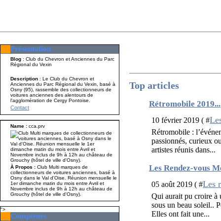
Présentation
Présentation
Nom A p
Blog
: Club du Chevron et Anciennes du Parc
Régional du Vexin
Description
: Le Club du Chevron et
Top articles
Anciennes du Parc Régional du Vexin, basé à
Osny (95), rassemble des collectionneurs de
voitures anciennes des alentours de
l'agglomération de Cergy Pontoise.
Rétromobile 2019...
Contact
Les
10 février 2019 ( #
Name :
cca.prv
Rétromobile : l’événem
passionnés, curieux ou
artistes réunis dans...
Les Rendez-vous Me
À Propos :
Club Multi marques de
collectionneurs de voitures anciennes, basé à
Osny dans le Val d'Oise. Réunion mensuelle le
Les 
05 août 2019 ( #
1er dimanche matin du mois entre Avril et
Novembre inclus de 9h à 12h au château de
Grouchy (hôtel de ville d'Osny).
Qui aurait pu croire à
sous un beau soleil.. P
">
Elles ont fait une...
Compteurs