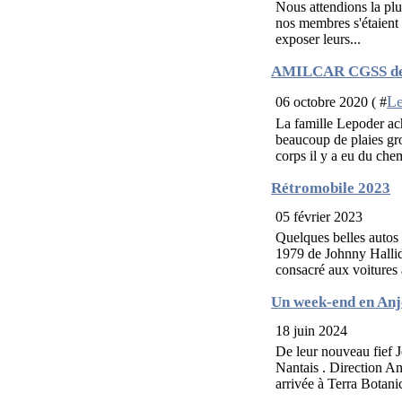
Nous attendions la plui
nos membres s'étaient 
exposer leurs...
AMILCAR CGSS de
Le
06 octobre 2020 ( #
La famille Lepoder ac
beaucoup de plaies gro
corps il y a eu du che
Rétromobile 2023
05 février 2023
Quelques belles auto
1979 de Johnny Hallid
consacré aux voitures 
Un week-end en Anjo
18 juin 2024
De leur nouveau fief J
Nantais . Direction An
arrivée à Terra Botanic