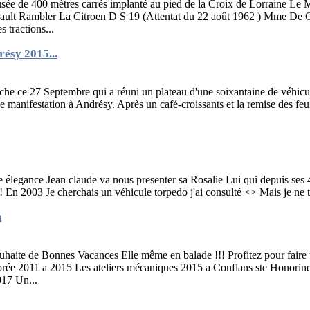
sée de 400 mètres carrés implanté au pied de la Croix de Lorraine Le 
nault Rambler La Citroen D S 19 (Attentat du 22 août 1962 ) Mme De G
 tractions...
ésy 2015...
he ce 27 Septembre qui a réuni un plateau d'une soixantaine de véhicu
le manifestation à Andrésy. Après un café-croissants et la remise des feu
élegance Jean claude va nous presenter sa Rosalie Lui qui depuis ses 4
! En 2003 Je cherchais un véhicule torpedo j'ai consulté <
> Mais je ne t
n
haite de Bonnes Vacances Elle même en balade !!! Profitez pour faire 
orée 2011 a 2015 Les ateliers mécaniques 2015 a Conflans ste Honorin
017 Un...