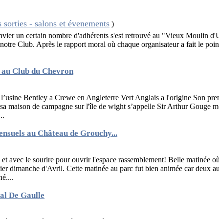
 sorties - salons et évenements
)
vier un certain nombre d'adhérents s'est retrouvé au "Vieux Moulin d
otre Club. Après le rapport moral où chaque organisateur a fait le point
 au Club du Chevron
 l’usine Bentley a Crewe en Angleterre Vert Anglais a l'origine Son prem
sa maison de campagne sur l'île de wight s’appelle Sir Arthur Gouge mor
..
nsuels au Château de Grouchy...
e... et avec le sourire pour ouvrir l'espace rassemblement! Belle matinée o
ier dimanche d'Avril. Cette matinée au parc fut bien animée car deux a
é....
al De Gaulle