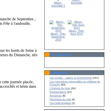
Album -
Ameridair
Ameridair-2
imanche de Septembre...
s Fête à l'andouille,
Album - Rdv-
Album - Rdv-
Aout-2014
Septembre-
2014
ur les bords de Seine à
Nos Sponsors
eneurs du Dimanche, très
Catégories
Les sorties - salons et évenements
(157)
r cette journée placée,
Les rencontres mensuelles au château de
Grouchy
(83)
é accrochés et bénis dans
L'énigme du mois
(54)
Restaurations
(12)
Annonces
(9)
Historique du club
(6)
Une belle Anglaise
(1)