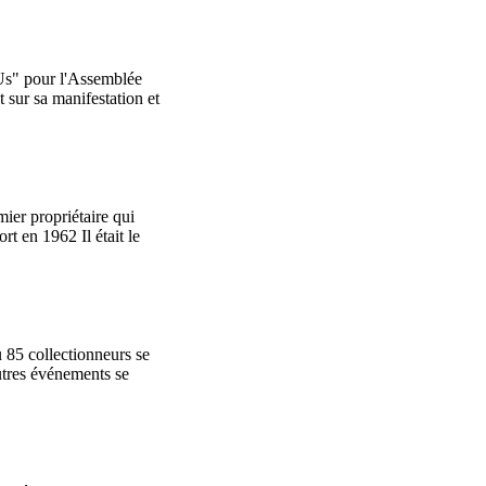
'Us" pour l'Assemblée
 sur sa manifestation et
ier propriétaire qui
t en 1962 Il était le
ù 85 collectionneurs se
utres événements se