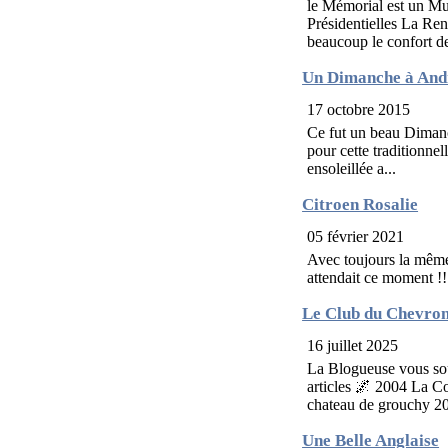
le Mémorial est un Mu
Présidentielles La Re
beaucoup le confort des
Un Dimanche à Andr
17 octobre 2015
Ce fut un beau Dimanc
pour cette traditionnel
ensoleillée a...
Citroen Rosalie
05 février 2021
Avec toujours la même 
attendait ce moment !!
Le Club du Chevro
16 juillet 2025
La Blogueuse vous sou
articles 🌌 2004 La C
chateau de grouchy 2
Une Belle Anglaise