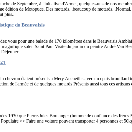
nche de Septembre, à l'initiative d'Armel, quelques-uns de nos membres
me édition de Motopuce. Des motards...beaucoup de motards...Normal, 
t plus...
istique du Beauvaisis
endez vous pour une balade de 170 kilomètres dans le Beauvaisis Amblai
 magnifique soleil Saint Paul Visite du jardin du peintre André Van Bee
s Déjeuner...
021
u chevron étaient présents a Mery Accueillis avec un epais brouillard trè
ction de l'armée et de quelques motards Présents aussi tous ces artisans 
nnées 1930 que Pierre-Jules Boulanger (homme de confiance des frères M
 Populaire >> Faire une voiture pouvant transporter 4 personnes et 50k