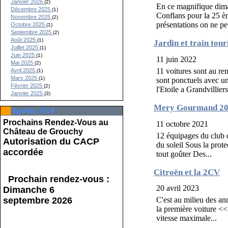
Janvier 2026
(2)
En ce magnifique dima
Décembre 2025
(1)
Conflans pour la 25 è
Novembre 2025
(2)
présentations on ne peu
Octobre 2025
(1)
Septembre 2025
(2)
Août 2025
(1)
Jardin et train tour
Juillet 2025
(1)
Juin 2025
(1)
11 juin 2022
Mai 2025
(2)
11 voitures sont au r
Avril 2025
(1)
Mars 2025
(1)
sont ponctuels avec un
Février 2025
(2)
l'Etoile a Grandvillier
Janvier 2025
(3)
Mery Gourmand 2
Agenda 2024
Prochains Rendez-Vous au
11 octobre 2021
Château de Grouchy
12 équipages du club d
Autorisation du CACP
du soleil Sous la prote
accordée
tout goûter Des...
Citroën et la 2CV
Prochain rendez-vous :
20 avril 2023
Dimanche 6
septembre 2026
C'est au milieu des a
la première voiture <<
vitesse maximale...