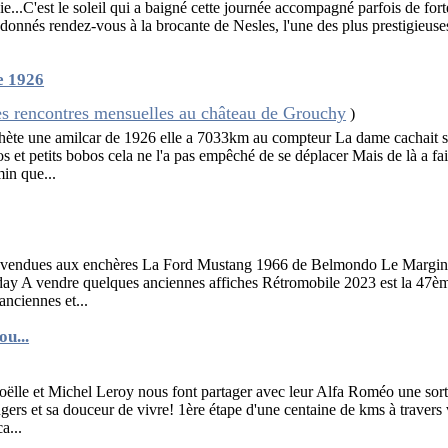
e...C'est le soleil qui a baigné cette journée accompagné parfois de forte
donnés rendez-vous à la brocante de Nesles, l'une des plus prestigieuse
 1926
s rencontres mensuelles au château de Grouchy
)
hète une amilcar de 1926 elle a 7033km au compteur La dame cachait s
s et petits bobos cela ne l'a pas empêché de se déplacer Mais de là a fai
min que...
s vendues aux enchères La Ford Mustang 1966 de Belmondo Le Margin
ay A vendre quelques anciennes affiches Rétromobile 2023 est la 47èm
anciennes et...
u...
oëlle et Michel Leroy nous font partager avec leur Alfa Roméo une sort
gers et sa douceur de vivre! 1ère étape d'une centaine de kms à travers 
a...