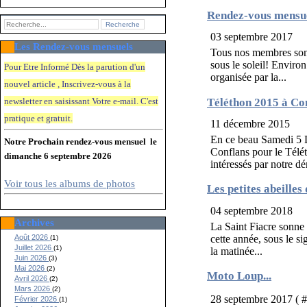
Rendez-vous mensuel 
03 septembre 2017
Les Rendez-vous mensuels
Tous nos membres sont
sous le soleil! Environ
Pour Etre Informé Dès la parution d'un
organisée par la...
nouvel article , Inscrivez-vous à la
newsletter en saisissant Votre e-mail. C'e
st
Téléthon 2015 à Con
pratique et gratuit.
11 décembre 2015
En ce beau Samedi 5 D
Notre Prochain rendez-vous mensuel le
Conflans pour le Télét
dimanche 6 septembre 2026
intéressés par notre dé
Voir tous les albums de photos
Les petites abeilles 
04 septembre 2018
Archives
La Saint Fiacre sonne 
Août 2026
cette année, sous le si
(1)
Juillet 2026
(1)
la matinée...
Juin 2026
(3)
Mai 2026
(2)
Moto Loup...
Avril 2026
(2)
Mars 2026
(2)
28 septembre 2017 ( 
Février 2026
(1)