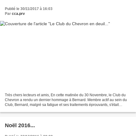
Publié le 30/11/2017 à 16:03
Par
cca.prv
Très chers lecteurs et amis, En cette matinée du 30 Novembre, le Club du
Chevron a rendu un dernier hommage à Bernard. Membre actif au sein du
Club, Bernard, malgré sa fatigue et ses traitements éprouvants, s'était
totalement investi, notamment dans l'organisation...
Noël 2016...