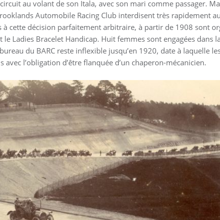
 circuit au volant de son Itala, avec son mari comme passager. Ma
Brooklands Automobile Racing Club interdisent très rapidement a
ns à cette décision parfaitement arbitraire, à partir de 1908 sont 
 le Ladies Bracelet Handicap. Huit femmes sont engagées dans la
bureau du BARC reste inflexible jusqu’en 1920, date à laquelle l
is avec l’obligation d’être flanquée d’un chaperon-mécanicien.