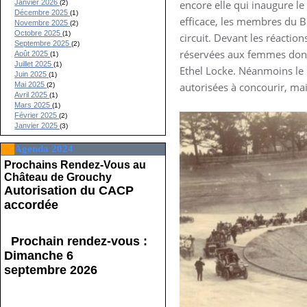
Janvier 2026
encore elle qui inaugure le
(2)
Décembre 2025
(1)
efficace, les membres du 
Novembre 2025
(2)
Octobre 2025
(1)
circuit. Devant les réactio
Septembre 2025
(2)
réservées aux femmes dont
Août 2025
(1)
Juillet 2025
(1)
Ethel Locke. Néanmoins le 
Juin 2025
(1)
Mai 2025
autorisées à concourir, ma
(2)
Avril 2025
(1)
Mars 2025
(1)
Février 2025
(2)
Janvier 2025
(3)
Agenda 2024
Prochains Rendez-Vous au
Château de Grouchy
Autorisation du CACP
accordée
Prochain rendez-vous :
Dimanche 6
septembre 2026