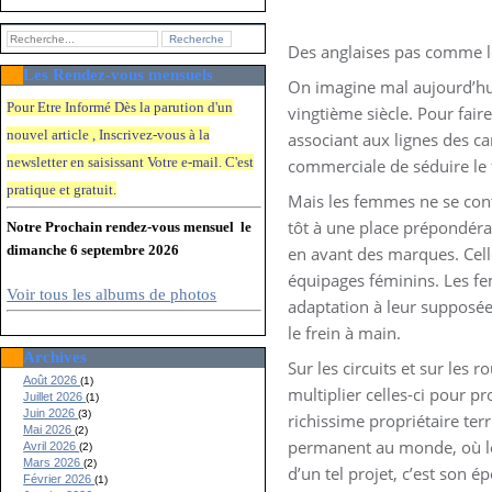
Des anglaises pas comme le
Les Rendez-vous mensuels
On imagine mal aujourd’hui
Pour Etre Informé Dès la parution d'un
vingtième siècle. Pour fair
nouvel article , Inscrivez-vous à la
associant aux lignes des ca
newsletter en saisissant Votre e-mail. C'e
st
commerciale de séduire le
pratique et gratuit.
Mais les femmes ne se cont
tôt à une place prépondéran
Notre Prochain rendez-vous mensuel le
dimanche 6 septembre 2026
en avant des marques. Celle
équipages féminins. Les fe
Voir tous les albums de photos
adaptation à leur supposée 
le frein à main.
Archives
Sur les circuits et sur les 
Août 2026
(1)
multiplier celles-ci pour 
Juillet 2026
(1)
Juin 2026
(3)
richissime propriétaire ter
Mai 2026
(2)
permanent au monde, où les 
Avril 2026
(2)
Mars 2026
(2)
d’un tel projet, c’est son 
Février 2026
(1)