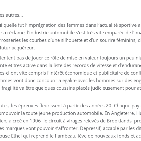
s autres...
 quelle fut l’imprégnation des femmes dans l’actualité sportive
e sa réclame, l’industrie automobile s’est très vite emparée de l’
rrosseries les courbes d’une silhouette et d’un sourire féminins, d
 futur acquéreur.
entent pas de jouer ce rôle de mise en valeur toujours un peu ni
te et très active dans la liste des records de vitesse et d’enduran
s-ci ont vite compris l’intérêt économique et publicitaire de conf
mmes vont donc concourir à égalité avec les hommes sur des engi
fragilité va être quelques coussins placés judicieusement pour at
routes, les épreuves fleurissent à partir des années 20. Chaque pays
promouvoir la toute jeune production automobile. En Angleterre, 
rien, a créé en 1906 le circuit à virages relevés de Brooklands, pre
marques vont pouvoir s’affronter. Dépressif, accablé par les diff
épouse Ethel qui reprend le flambeau, lève de nouveaux fonds et ach