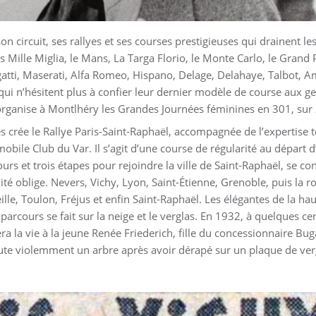
 circuit, ses rallyes et ses courses prestigieuses qui drainent l
es Mille Miglia, le Mans, La Targa Florio, le Monte Carlo, le Grand
gatti, Maserati, Alfa Romeo, Hispano, Delage, Delahaye, Talbot, Am
qui n’hésitent plus à confier leur dernier modèle de course aux 
organise à Montlhéry les Grandes Journées féminines en 301, su
s crée le Rallye Paris-Saint-Raphaël, accompagnée de l’expertise
bile Club du Var. Il s’agit d’une course de régularité au départ d’
ours et trois étapes pour rejoindre la ville de Saint-Raphaël, se co
té oblige. Nevers, Vichy, Lyon, Saint-Étienne, Grenoble, puis la 
lle, Toulon, Fréjus et enfin Saint-Raphaël. Les élégantes de la h
 parcours se fait sur la neige et le verglas. En 1932, à quelques c
ra la vie à la jeune Renée Friederich, fille du concessionnaire Buga
ute violemment un arbre après avoir dérapé sur un plaque de ver