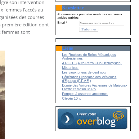
lgré son intervention
Newsletter
ux femmes l’accès au
Abonnez-vous pour être averti des nouveaux
organisées des courses
articles publiés.
Email
 première édition dont
es femmes sont
Liens
Les Rouleurs de Belles Mécaniques
Andrésiennes
A.R.C.H. (Auto Rétro Club Herblaysien)
Mécanicus
Les vieux pneus de cent noix
Fédération Française des Véhicules
d'Epoque (F.F.V.E.)
Ecurie des Voitures Anciennes de Maisons-
Laffitte et Mesnil-le-Roi
Pompes à essence anciennes
Citroën 10hp