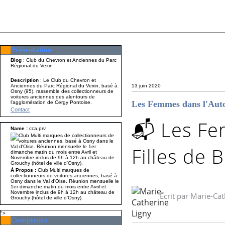
Présentation
Présentation
Nom A p
Blog
: Club du Chevron et Anciennes du Parc
Régional du Vexin
Description
: Le Club du Chevron et
Anciennes du Parc Régional du Vexin, basé à
13 juin 2020
Osny (95), rassemble des collectionneurs de
voitures anciennes des alentours de
Les Femmes dans l'Auto
l'agglomération de Cergy Pontoise.
Contact
📬 Les Fe
Name :
cca.prv
Filles de 
À Propos :
Club Multi marques de
collectionneurs de voitures anciennes, basé à
Osny dans le Val d'Oise. Réunion mensuelle le
1er dimanche matin du mois entre Avril et
Novembre inclus de 9h à 12h au château de
Écrit par
Marie-Cat
Grouchy (hôtel de ville d'Osny).
">
Compteurs