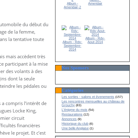
Album -
Ameridair
Ameridair-2
 automobile du début du
image de la femme,
ans la tentative toute
Album - Rdv-
Album - Rdv-
Aout-2014
Septembre-
2014
ais mais accèdent très
ce participant à la mise
Nos Sponsors
ier des volants à des
ns dont la seule
teindre les pédales ou
Catégories
Les sorties - salons et évenements
(157)
Les rencontres mensuelles au château de
 a compris l’intérêt de
Grouchy
(83)
Hugues Locke King,
L'énigme du mois
(54)
Restaurations
(12)
mier circuit
Annonces
(9)
Historique du club
(6)
icultés financières
Une belle Anglaise
(1)
ève le projet. Et c’est