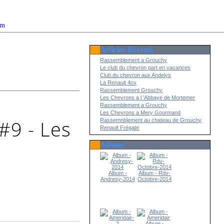
om
Articles Récents
2022
Rassemblement a Grouchy
Le club du chevron part en vacances
Club du chevron aux Andelys
La Renault 4cv
Rassemblement Grouchy
Les Chevrons a l 'Abbaye de Mortemer
Rassemblement a Grouchy
Les Chevrons a Mery Gourmand
#9 - Les
Rassemnblement au chateau de Grouchy
Renault Frégate
Albums
Album -
Album - Rdv-
Andresy-2014
Octobre-2014
Album -