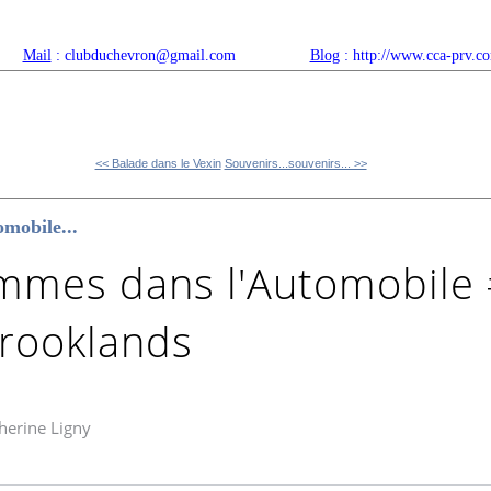
Mail
: clubduchevron@gmail.com
Blog
: http://www.cca-prv.c
ropos
Articles récents
Catégories
Compteur
Agenda 
<< Balade dans le Vexin
Souvenirs...souvenirs... >>
mobile...
mmes dans l'Automobile 
Brooklands
herine Ligny