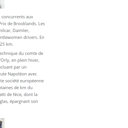
es concurrents aux
 Prix de Brooklands. Les
ilcar, Daimler,
gentlewomen drivers. En
r 25 km.
 technique du comte de
Orly, en plein hiver,
ncluant par un
route Napoléon avec
aute société européenne
entaines de km du
tti de Nice, dont la
glas, épargnant son