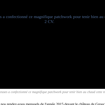
teuses a confectionné ce magnifique patchwork pour tenir bien au chaud cette 
nos rendez-vous mensuels de l'année 2015 devant le château de Grouc