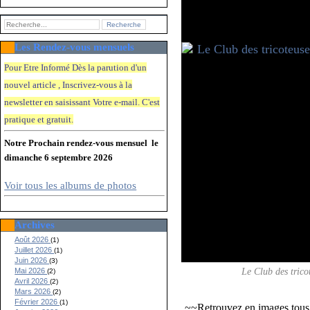
Les Rendez-vous mensuels
Pour Etre Informé Dès la parution d'un
nouvel article , Inscrivez-vous à la
newsletter en saisissant Votre e-mail. C'e
st
pratique et gratuit.
Notre Prochain rendez-vous mensuel le
dimanche 6 septembre 2026
Voir tous les albums de photos
Archives
Août 2026
(1)
Juillet 2026
(1)
Juin 2026
(3)
Le Club des trico
Mai 2026
(2)
Avril 2026
(2)
Mars 2026
(2)
Février 2026
(1)
~~Retrouvez en images tous 