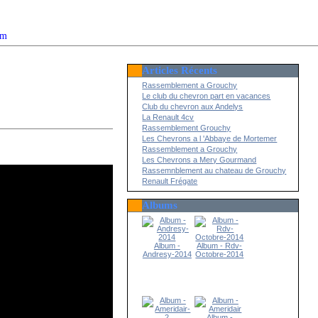
om
Articles Récents
2022
Rassemblement a Grouchy
Le club du chevron part en vacances
Club du chevron aux Andelys
La Renault 4cv
Rassemblement Grouchy
Les Chevrons a l 'Abbaye de Mortemer
Rassemblement a Grouchy
Les Chevrons a Mery Gourmand
Rassemnblement au chateau de Grouchy
Renault Frégate
Albums
Album -
Album - Rdv-
Andresy-2014
Octobre-2014
Album -