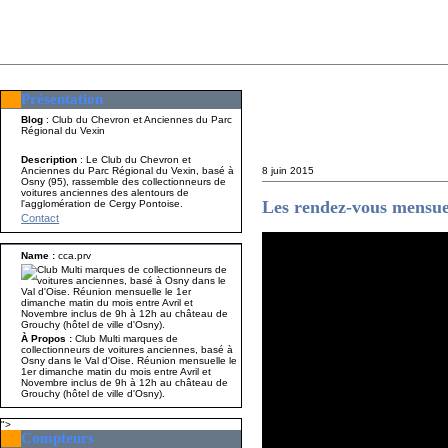
Présentation
Présentation
Nom A p
Blog
: Club du Chevron et Anciennes du Parc
Régional du Vexin
Description
: Le Club du Chevron et
Anciennes du Parc Régional du Vexin, basé à
8 juin 2015
Osny (95), rassemble des collectionneurs de
voitures anciennes des alentours de
Les rendez-vous mensue
l'agglomération de Cergy Pontoise.
Contact
Name :
cca.prv
À Propos :
Club Multi marques de
collectionneurs de voitures anciennes, basé à
Osny dans le Val d'Oise. Réunion mensuelle le
1er dimanche matin du mois entre Avril et
Novembre inclus de 9h à 12h au château de
Grouchy (hôtel de ville d'Osny).
">
Compteurs