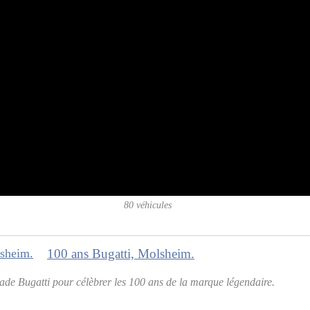
80 véhicules
100 ans Bugatti, Molsheim.
de Bugatti pour célèbrer les 100 ans de la marque légendaire.