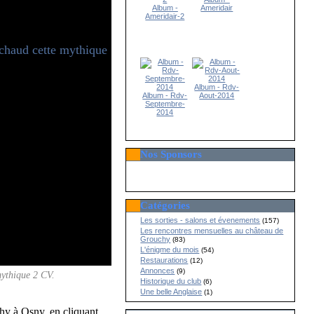
Album -
Ameridair
Ameridair-2
Album - Rdv-
Album - Rdv-
Aout-2014
Septembre-
2014
Nos Sponsors
Catégories
Les sorties - salons et évenements
(157)
Les rencontres mensuelles au château de
Grouchy
(83)
L'énigme du mois
(54)
Restaurations
(12)
Annonces
(9)
mythique 2 CV.
Historique du club
(6)
Une belle Anglaise
(1)
hy à Osny, en cliquant