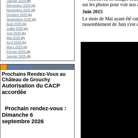
Janvier 2026
(2)
sur les photos pour voir nos 
Décembre 2025
(1)
Novembre 2025
(2)
Juin 2015
Octobre 2025
(1)
Le mois de Mai ayant été cat
Septembre 2025
(2)
rassemblement de Juin s'est 
Août 2025
(1)
Juillet 2025
(1)
Juin 2025
(1)
Mai 2025
(2)
Avril 2025
(1)
Mars 2025
(1)
Février 2025
(2)
Janvier 2025
(3)
Agenda 2024
Prochains Rendez-Vous au
Château de Grouchy
Autorisation du CACP
accordée
Prochain rendez-vous :
Dimanche 6
septembre 2026