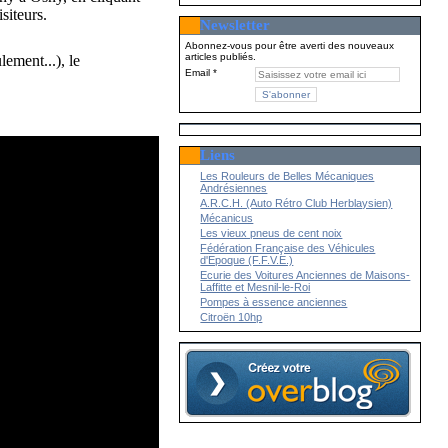
siteurs.
Newsletter
Abonnez-vous pour être averti des nouveaux
articles publiés.
ement...), le
Email
Liens
Les Rouleurs de Belles Mécaniques
Andrésiennes
A.R.C.H. (Auto Rétro Club Herblaysien)
Mécanicus
Les vieux pneus de cent noix
Fédération Française des Véhicules
d'Epoque (F.F.V.E.)
Ecurie des Voitures Anciennes de Maisons-
Laffitte et Mesnil-le-Roi
Pompes à essence anciennes
Citroën 10hp