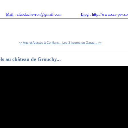
Mail
: clubduchevron@gmail.com
Blog
: http://www.cca-prv.c
ropos
Articles récents
Catégories
Compteur
Agenda 
<< Arts et Artistes à Conflans...
Les 3 heures du Garac... >>
ls au château de Grouchy...