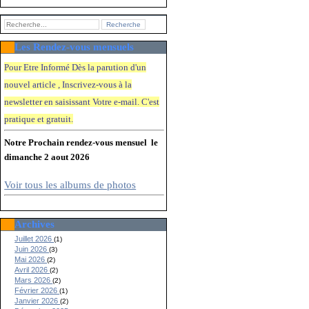
Les Rendez-vous mensuels
Pour Etre Informé Dès la parution d'un
nouvel article , Inscrivez-vous à la
newsletter en saisissant Votre e-mail. C'e
st
pratique et gratuit.
Notre Prochain rendez-vous mensuel le
dimanche 2 aout 2026
Voir tous les albums de photos
Archives
Juillet 2026
(1)
Juin 2026
(3)
Mai 2026
(2)
Avril 2026
(2)
Mars 2026
(2)
Février 2026
(1)
Janvier 2026
(2)