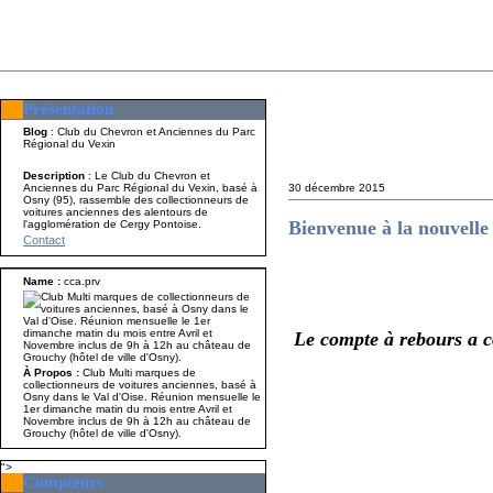
Présentation
Présentation
Nom A p
Blog
: Club du Chevron et Anciennes du Parc
Régional du Vexin
Description
: Le Club du Chevron et
Anciennes du Parc Régional du Vexin, basé à
30 décembre 2015
Osny (95), rassemble des collectionneurs de
voitures anciennes des alentours de
Bienvenue à la nouvelle 
l'agglomération de Cergy Pontoise.
Contact
Name :
cca.prv
Le compte à rebours a 
À Propos :
Club Multi marques de
collectionneurs de voitures anciennes, basé à
Osny dans le Val d'Oise. Réunion mensuelle le
1er dimanche matin du mois entre Avril et
Novembre inclus de 9h à 12h au château de
Grouchy (hôtel de ville d'Osny).
">
Compteurs