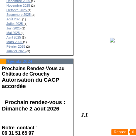
Décembre 2025
(1)
Novembre 2025
(2)
Octobre 2025
(1)
Septembre 2025
(2)
Août 2025
(1)
Juillet 2025
(1)
Juin 2025
(1)
Mai 2025
(2)
Avril 2025
(1)
Mars 2025
(1)
Février 2025
(2)
Janvier 2025
(3)
Agenda 2024
Prochains Rendez-Vous au
Château de Grouchy
Autorisation du CACP
accordée
Prochain rendez-vous :
Dimanche 2 aout 2026
J.L
Notre contact :
Repost
0
06 31 51 65 97