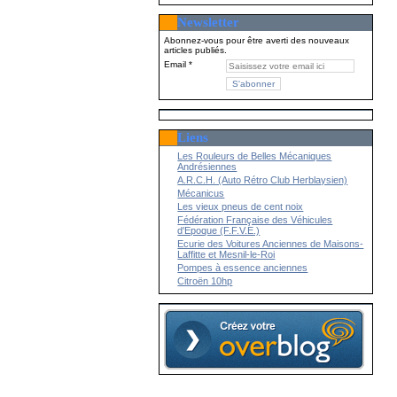
Newsletter
Abonnez-vous pour être averti des nouveaux
articles publiés.
Email
Liens
Les Rouleurs de Belles Mécaniques
Andrésiennes
A.R.C.H. (Auto Rétro Club Herblaysien)
Mécanicus
Les vieux pneus de cent noix
Fédération Française des Véhicules
d'Epoque (F.F.V.E.)
Ecurie des Voitures Anciennes de Maisons-
Laffitte et Mesnil-le-Roi
Pompes à essence anciennes
Citroën 10hp