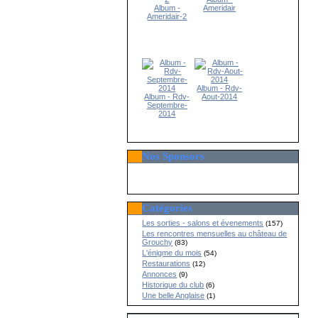
Album -
Ameridair
Ameridair-2
Album - Rdv-
Album - Rdv-
Aout-2014
Septembre-
2014
Nos Sponsors
Catégories
Les sorties - salons et évenements
(157)
Les rencontres mensuelles au château de
Grouchy
(83)
L'énigme du mois
(54)
Restaurations
(12)
Annonces
(9)
Historique du club
(6)
Une belle Anglaise
(1)