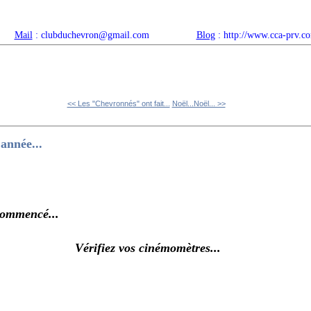
Mail
: clubduchevron@gmail.com
Blog
: http://www.cca-prv.c
ropos
Articles récents
Catégories
Compteur
Agenda 
<< Les "Chevronnés" ont fait...
Noël...Noël... >>
année...
commencé...
Vérifiez vos cinémomètres...