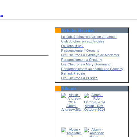
om
Articles Récents
2022
Le club du chevron part en vacances
Club du chevron aux Andelys
La Renault 4cv
Rassemblement Grouchy
Les Chevrons a l 'Abbaye de Mortemer
Rassemblement a Grouchy
Les Chevrons a Mery Gourmand
Rassemnblement au chateau de Grouchy
Renault Frégate
Les Chevrons a l 'Essec
Albums
Album -
Album - Rdv-
Andresy-2014
Octobre-2014
Album -