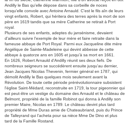
Andilly le Bas qu'elle dépose dans sa corbeille de noces
lorsqu'elle convole avec Antoine Arnauld. C'est le fils aîn de leurs
vingt enfants, Robert, qui héritera des terres après la mort de son
père en 1619 tandis que sa mère Catherine se retirait à Port
royal.
Plusieurs de ses enfants, adeptes du jansénisme, devaient
d'ailleurs suivre l'exemple de leur mère et faire retraite dans la
fameuse abbaye de Port Royal. Parmi eux Jacqueline dite mère
Angélique de Sainte-Madeleine qui devint abbesse de cette
abbaye à quatorze ans en 1605 et jusqu'à sa mort en 1661.
En 1626, Robert Arnauld d'Andilly réunit ses deux fiefs. De
nombreux seigneurs se succédèrent ensuite jusqu'au dernier,
Jean Jacques Nicolas Thevenin, fermier général en 1787, qui
démolit Andilly le Bas quelques mois seulement avant la
Révolution. De toute cette période prérévolutionnaire subsistent
l'église Saint-Médard, reconstruite en 1719, la tour pigeonnier qui
est peut-être un vestige du domaine des Arnauld et le château de
Belmont, propriété de la famille Robinot qui donna à Andilly son
premier Maire, Nicolas en 1789. Le château devint plus tard
propriété de Mme Duras amie de Chateaubriand, puis du Prince
de Talleyrand qui l'acheta pour sa nièce Mme De Dino et plus
tard de la Famille Rostand.