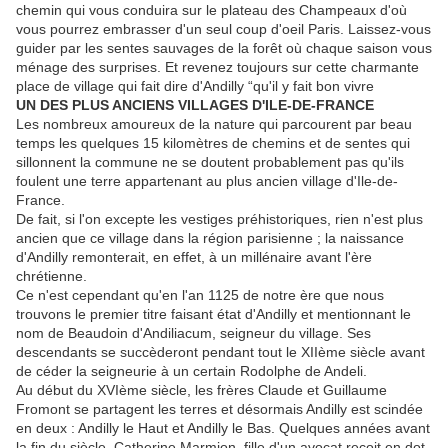
chemin qui vous conduira sur le plateau des Champeaux d'où
vous pourrez embrasser d'un seul coup d'oeil Paris. Laissez-vous
guider par les sentes sauvages de la forêt où chaque saison vous
ménage des surprises. Et revenez toujours sur cette charmante
place de village qui fait dire d'Andilly “qu'il y fait bon vivre
UN DES PLUS ANCIENS VILLAGES D'ILE-DE-FRANCE
Les nombreux amoureux de la nature qui parcourent par beau
temps les quelques 15 kilomètres de chemins et de sentes qui
sillonnent la commune ne se doutent probablement pas qu'ils
foulent une terre appartenant au plus ancien village d'Ile-de-
France.
De fait, si l'on excepte les vestiges préhistoriques, rien n'est plus
ancien que ce village dans la région parisienne ; la naissance
d'Andilly remonterait, en effet, à un millénaire avant l'ère
chrétienne.
Ce n'est cependant qu'en l'an 1125 de notre ère que nous
trouvons le premier titre faisant état d'Andilly et mentionnant le
nom de Beaudoin d'Andiliacum, seigneur du village. Ses
descendants se succèderont pendant tout le XIIème siècle avant
de céder la seigneurie à un certain Rodolphe de Andeli.
Au début du XVIème siècle, les frères Claude et Guillaume
Fromont se partagent les terres et désormais Andilly est scindée
en deux : Andilly le Haut et Andilly le Bas. Quelques années avant
la fin du siècle, Catherine Marmion, fille d'un avocat reçoit en dot