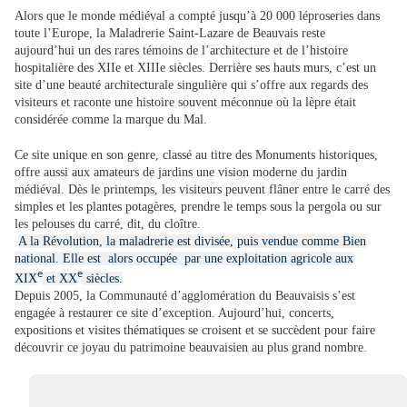
Alors que le monde médiéval a compté jusqu’à 20 000 léproseries dans
toute l’Europe, la Maladrerie Saint-Lazare de Beauvais reste
aujourd’hui un des rares témoins de l’architecture et de l’histoire
hospitalière des XIIe et XIIIe siècles. Derrière ses hauts murs, c’est un
site d’une beauté architecturale singulière qui s’offre aux regards des
visiteurs et raconte une histoire souvent méconnue où la lèpre était
considérée comme la marque du Mal.
Ce site unique en son genre, classé au titre des Monuments historiques,
offre aussi aux amateurs de jardins une vision moderne du jardin
médiéval. Dès le printemps, les visiteurs peuvent flâner entre le carré des
simples et les plantes potagères, prendre le temps sous la pergola ou sur
les pelouses du carré, dit, du cloître.
A la Révolution, la maladrerie est divisée, puis vendue comme Bien
national. Elle est alors occupée par une exploitation agricole aux
e
e
XIX
et XX
siècles.
Depuis 2005, la Communauté d’agglomération du Beauvaisis s’est
engagée à restaurer ce site d’exception. Aujourd’hui, concerts,
expositions et visites thématiques se croisent et se succèdent pour faire
découvrir ce joyau du patrimoine beauvaisien au plus grand nombre.