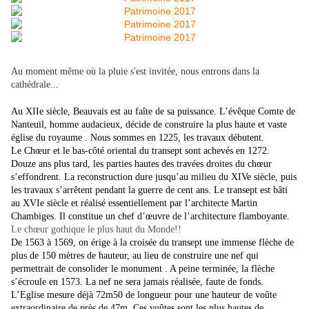
Au moment même où la pluie s'est invitée, nous entrons dans la
cathédrale...
Au XIIe siècle, Beauvais est au faîte de sa puissance. L’évêque Comte de
Nanteuil, homme audacieux, décide de construire la plus haute et vaste
église du royaume . Nous sommes en 1225, les travaux débutent.
Le Chœur et le bas-côté oriental du transept sont achevés en 1272.
Douze ans plus tard, les parties hautes des travées droites du chœur
s’effondrent. La reconstruction dure jusqu’au milieu du XIVe siècle, puis
les travaux s’arrêtent pendant la guerre de cent ans. Le transept est bâti
au XVIe siècle et réalisé essentiellement par l’architecte Martin
Chambiges. Il constitue un chef d’œuvre de l’architecture flamboyante.
Le chœur gothique le plus haut du Monde!!
De 1563 à 1569, on érige à la croisée du transept une immense flèche de
plus de 150 mètres de hauteur, au lieu de construire une nef qui
permettrait de consolider le monument . A peine terminée, la flèche
s’écroule en 1573. La nef ne sera jamais réalisée, faute de fonds.
L’Eglise mesure déjà 72m50 de longueur pour une hauteur de voûte
extraordinaire de près de 47m. Ces voûtes sont les plus hautes de