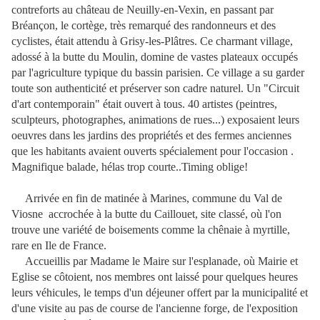
contreforts au château de Neuilly-en-Vexin, en passant par
Bréançon, le cortège, très remarqué des randonneurs et des
cyclistes, était attendu à Grisy-les-Plâtres. Ce charmant village,
adossé à la butte du Moulin, domine de vastes plateaux occupés
par l'agriculture typique du bassin parisien. Ce village a su garder
toute son authenticité et préserver son cadre naturel. Un "Circuit
d'art contemporain" était ouvert à tous. 40 artistes (peintres,
sculpteurs, photographes, animations de rues...) exposaient leurs
oeuvres dans les jardins des propriétés et des fermes anciennes
que les habitants avaient ouverts spécialement pour l'occasion .
Magnifique balade, hélas trop courte..Timing oblige!
Arrivée en fin de matinée à Marines, commune du Val de
Viosne accrochée à la butte du Caillouet, site classé, où l'on
trouve une variété de boisements comme la chênaie à myrtille,
rare en Ile de France.
Accueillis par Madame le Maire sur l'esplanade, où Mairie et
Eglise se côtoient, nos membres ont laissé pour quelques heures
leurs véhicules, le temps d'un déjeuner offert par la municipalité et
d'une visite au pas de course de l'ancienne forge, de l'exposition