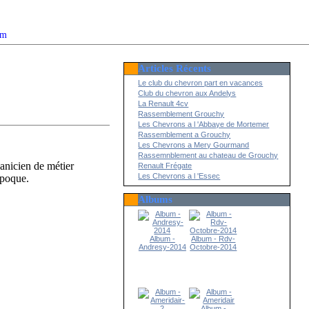
om
Articles Récents
2022
Le club du chevron part en vacances
Club du chevron aux Andelys
La Renault 4cv
Rassemblement Grouchy
Les Chevrons a l 'Abbaye de Mortemer
Rassemblement a Grouchy
Les Chevrons a Mery Gourmand
Rassemnblement au chateau de Grouchy
nicien de métier
Renault Frégate
Les Chevrons a l 'Essec
époque.
Albums
Album -
Album - Rdv-
Andresy-2014
Octobre-2014
Album -