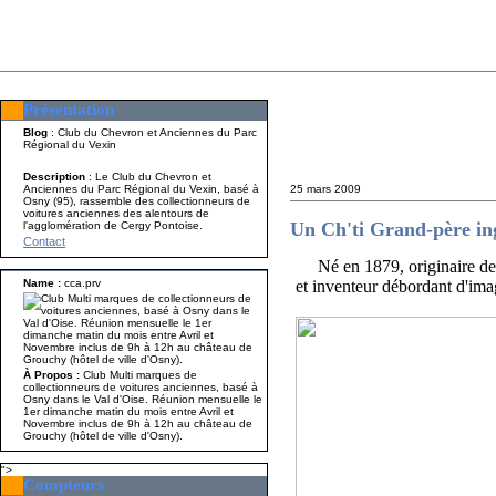
Présentation
Présentation
Nom A p
Blog
: Club du Chevron et Anciennes du Parc
Régional du Vexin
Description
: Le Club du Chevron et
Anciennes du Parc Régional du Vexin, basé à
25 mars 2009
Osny (95), rassemble des collectionneurs de
voitures anciennes des alentours de
Un Ch'ti Grand-père ing
l'agglomération de Cergy Pontoise.
Contact
Né en 1879, originaire de 
Name :
cca.prv
et inventeur débordant d'ima
À Propos :
Club Multi marques de
collectionneurs de voitures anciennes, basé à
Osny dans le Val d'Oise. Réunion mensuelle le
1er dimanche matin du mois entre Avril et
Novembre inclus de 9h à 12h au château de
Grouchy (hôtel de ville d'Osny).
">
Compteurs