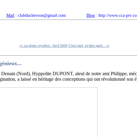
Mail
: clubduchevron@gmail.com
Blog
: http://www.cca-prv.c
ropos
Articles récents
Catégories
Compteur
Agenda 
<< La photo mystère - Avril 2009
C'est parti, et bien parti... >>
énieux...
Denain (Nord), Hyppolite DUPONT, aïeul de notre ami Philippe, méca
gination, a laissé en héritage des conceptions qui ont révolutionné son 