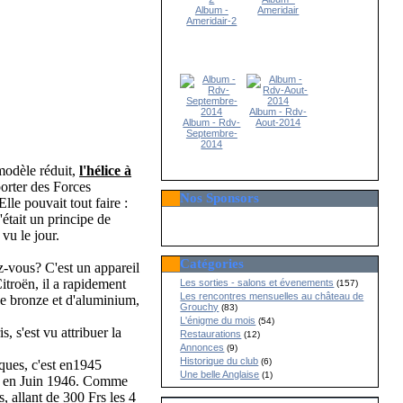
Album -
Ameridair
Ameridair-2
Album - Rdv-
Album - Rdv-
Aout-2014
Septembre-
2014
modèle réduit,
l'hélice à
porter des Forces
Nos Sponsors
lle pouvait tout faire :
C'était un principe de
vu le jour.
Catégories
z-vous? C'est un appareil
itroën, il a rapidement
Les sorties - salons et évenements
(157)
Les rencontres mensuelles au château de
de bronze et d'aluminium,
Grouchy
(83)
L'énigme du mois
(54)
s'est vu attribuer la
Restaurations
(12)
.
Annonces
(9)
Historique du club
(6)
ques, c'est en1945
Une belle Anglaise
(1)
ée en Juin 1946. Comme
, allant de 300 Frs les 4