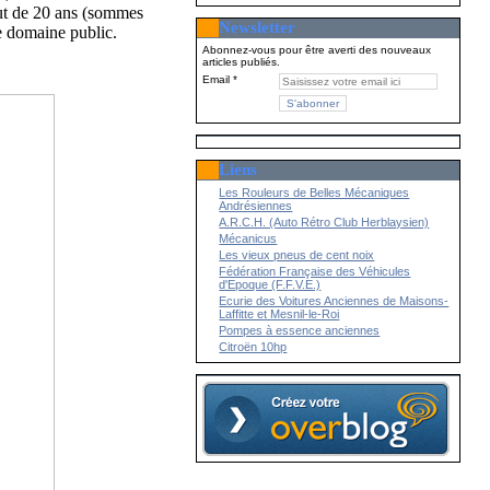
out de 20 ans (sommes
Newsletter
e domaine public.
Abonnez-vous pour être averti des nouveaux
articles publiés.
Email
Liens
Les Rouleurs de Belles Mécaniques
Andrésiennes
A.R.C.H. (Auto Rétro Club Herblaysien)
Mécanicus
Les vieux pneus de cent noix
Fédération Française des Véhicules
d'Epoque (F.F.V.E.)
Ecurie des Voitures Anciennes de Maisons-
Laffitte et Mesnil-le-Roi
Pompes à essence anciennes
Citroën 10hp