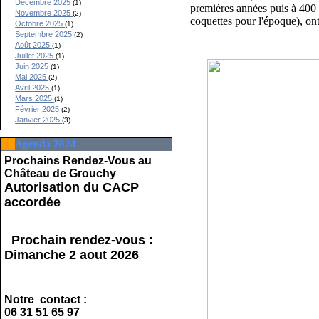
Décembre 2025
(1)
premières années puis à 400 
Novembre 2025
(2)
coquettes pour l'époque), on
Octobre 2025
(1)
Septembre 2025
(2)
Août 2025
(1)
Juillet 2025
(1)
Juin 2025
(1)
Mai 2025
(2)
Avril 2025
(1)
Mars 2025
(1)
Février 2025
(2)
Janvier 2025
(3)
Agenda 2024
Prochains Rendez-Vous au
Château de Grouchy
Autorisation du CACP
accordée
Prochain rendez-vous :
Dimanche 2 aout 2026
Notre contact :
06 31 51 65 97