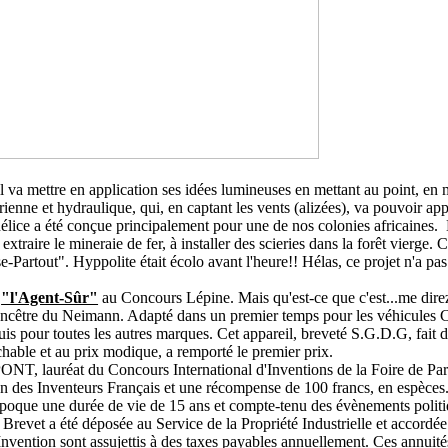
 va mettre en application ses idées lumineuses en mettant au point, en 
érienne et hydraulique, qui, en captant les vents (alizées), va pouvoir ap
élice a été conçue principalement pour une de nos colonies africaines. E
extraire le mineraie de fer, à installer des scieries dans la forêt vierge. 
artout". Hyppolite était écolo avant l'heure!! Hélas, ce projet n'a pas 
e
"l'Agent-Sûr"
au Concours Lépine. Mais qu'est-ce que c'est...me dire
'ancêtre du Neimann. Adapté dans un premier temps pour les véhicules C
uis pour toutes les autres marques. Cet appareil, breveté S.G.D.G, fait 
ochable et au prix modique, a remporté le premier prix.
lauréat du Concours International d'Inventions de la Foire de Paris, 
n des Inventeurs Français et une récompense de 100 francs, en espèces
oque une durée de vie de 15 ans et compte-tenu des évènements politi
Brevet a été déposée au Service de la Propriété Industrielle et accord
'Invention sont assujettis à des taxes payables annuellement. Ces annuités