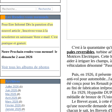
Les Rendez-vous mensuels
Pour Etre Informé Dès la parution d'un
nouvel article , Inscrivez-vous à la
newsletter en saisissant Votre e-mail. C'e
st
pratique et gratuit.
C'est à la quarantaine qu'il
Notre Prochain rendez-vous mensuel le
pales reversibles
, turbine a
Motrices Electriques. Cette h
dimanche 2 aout 2026
aider à irriguer les champs, à 
véhiculation dénommé "Passe-P
Voir tous les albums de photos
Puis, en 1926, il présent
anti-vol pour automobile...l
Archives
été conçu pour les Renault p
Juillet 2026
(1)
au fini de fabrication irrépr
Juin 2026
(3)
En 1929, Hyppolite DUPONT, 
Mai 2026
(2)
médaille de bronze de l'Unio
Avril 2026
(2)
Le Brevet ayant, à cette ép
Mars 2026
(2)
Février 2026
qu'une nouvelle demande de 
(1)
Janvier 2026
(2)
chacun le sait, les Brevets d