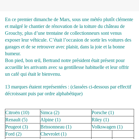
En ce premier dimanche de Mars, sous une météo plutôt clémente
et malgré le chantier de rénovation de la toiture du château de
Grouchy, plus d’une trentaine de collectionneurs sont venus
exposer leur véhicule. C’était l’occasion de sortir les voitures des
garages et de se retrouver avec plaisir, dans la joie et la bonne
humeur.
Bon pied, bon œil, Bertrand notre président était présent pour
accueillir les arrivants avec sa gentillesse habituelle et leur offrir
un café qui était le bienvenu.
13 marques étaient représentées : (classées ci-dessous par effectif
décroissant puis par ordre alphabétique)
Citroën (
10)
Simca (
2)
Porsche (
1)
Renault (
5)
Alpine (
1)
Riley (
1)
Peugeot (
3)
Brissonneau (
1)
Volkswagen (
1)
Ford (
2)
Chevrolet (
1)