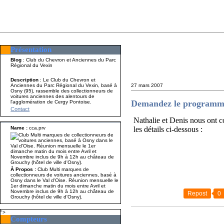
Présentation
Présentation
Nom A p
Blog
: Club du Chevron et Anciennes du Parc
Régional du Vexin
Description
: Le Club du Chevron et
Anciennes du Parc Régional du Vexin, basé à
27 mars 2007
Osny (95), rassemble des collectionneurs de
voitures anciennes des alentours de
Demandez le programme
l'agglomération de Cergy Pontoise.
Contact
Nathalie et Denis nous ont 
Name :
cca.prv
les détails ci-dessous :
À Propos :
Club Multi marques de
collectionneurs de voitures anciennes, basé à
Osny dans le Val d'Oise. Réunion mensuelle le
1er dimanche matin du mois entre Avril et
Novembre inclus de 9h à 12h au château de
Repost
0
Grouchy (hôtel de ville d'Osny).
">
Compteurs