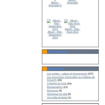
Album -
Ameridair
Ameridair-2
Album - Rdv-
Album - Rdv-
Aout-2014
Septembre-
2014
Nos Sponsors
Catégories
Les sorties - salons et évenements
(157)
Les rencontres mensuelles au château de
Grouchy
(83)
L'énigme du mois
(54)
Restaurations
(12)
Annonces
(9)
Historique du club
(6)
Une belle Anglaise
(1)