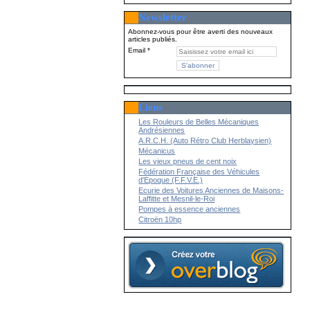
Newsletter
Abonnez-vous pour être averti des nouveaux
articles publiés.
Email
Liens
Les Rouleurs de Belles Mécaniques
Andrésiennes
A.R.C.H. (Auto Rétro Club Herblaysien)
Mécanicus
Les vieux pneus de cent noix
Fédération Française des Véhicules
d'Epoque (F.F.V.E.)
Ecurie des Voitures Anciennes de Maisons-
Laffitte et Mesnil-le-Roi
Pompes à essence anciennes
Citroën 10hp