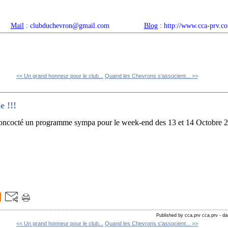
Mail
: clubduchevron@gmail.com
Blog
: http://www.cca-prv.c
ropos
Articles récents
Catégories
Compteur
Agenda 
<< Un grand honneur pour le club...
Quand les Chevrons s'associent... >>
 !!!
concocté un programme sympa pour le week-end des 13 et 14 Octobre 2
Published by cca.prv cca.prv
-
da
<< Un grand honneur pour le club...
Quand les Chevrons s'associent... >>