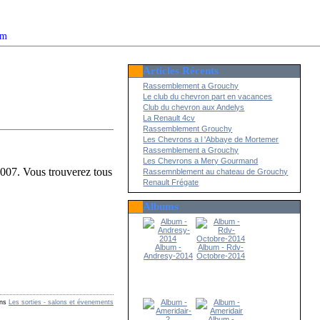
om
Articles Récents
2022
Rassemblement a Grouchy
Le club du chevron part en vacances
Club du chevron aux Andelys
La Renault 4cv
Rassemblement Grouchy
Les Chevrons a l 'Abbaye de Mortemer
Rassemblement a Grouchy
Les Chevrons a Mery Gourmand
007. Vous trouverez tous
Rassemnblement au chateau de Grouchy
Renault Frégate
Albums
Album -
Album - Rdv-
Andresy-2014
Octobre-2014
ns
Les sorties - salons et évenements
Album -