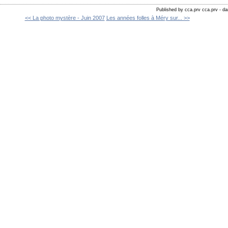
Published by cca.prv cca.prv
-
da
<< La photo mystère - Juin 2007
Les années folles à Méry sur... >>