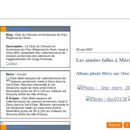
Présentation
Présentation
Nom A p
Blog
: Club du Chevron et Anciennes du Parc
Régional du Vexin
Description
: Le Club du Chevron et
Anciennes du Parc Régional du Vexin, basé à
28 mai 2007
Osny (95), rassemble des collectionneurs de
voitures anciennes des alentours de
Les années folles à Mér
l'agglomération de Cergy Pontoise.
Contact
Album photo Méry sur Oise :
Name :
cca.prv
À Propos :
Club Multi marques de
collectionneurs de voitures anciennes, basé à
Osny dans le Val d'Oise. Réunion mensuelle le
1er dimanche matin du mois entre Avril et
Novembre inclus de 9h à 12h au château de
Grouchy (hôtel de ville d'Osny).
">
Repost
0
Compteurs