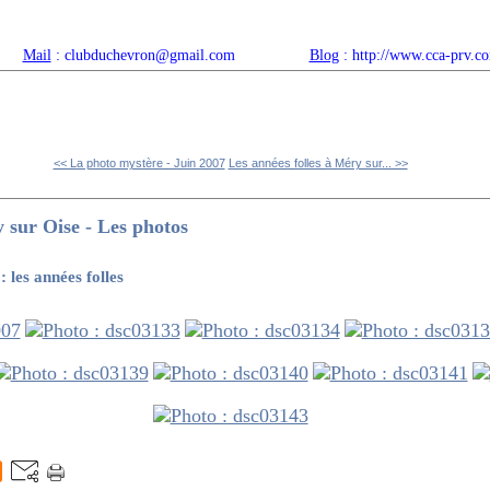
Mail
: clubduchevron@gmail.com
Blog
: http://www.cca-prv.c
ropos
Articles récents
Catégories
Compteur
Agenda 
<< La photo mystère - Juin 2007
Les années folles à Méry sur... >>
y sur Oise - Les photos
 les années folles