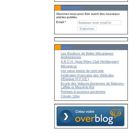
Newsletter
Abonnez-vous pour être averti des nouveaux
articles publiés.
Email
Liens
Les Rouleurs de Belles Mécaniques
Andrésiennes
A.R.C.H. (Auto Rétro Club Herblaysien)
Mécanicus
Les vieux pneus de cent noix
Fédération Française des Véhicules
d'Epoque (F.F.V.E.)
Ecurie des Voitures Anciennes de Maisons-
Laffitte et Mesnil-le-Roi
Pompes à essence anciennes
Citroën 10hp