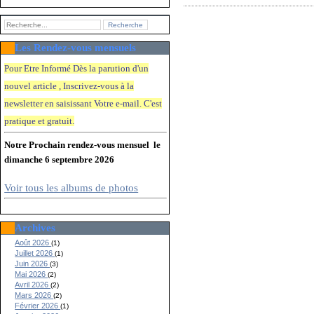
Les Rendez-vous mensuels
Pour Etre Informé Dès la parution d'un
nouvel article , Inscrivez-vous à la
newsletter en saisissant Votre e-mail. C'e
st
pratique et gratuit.
Notre Prochain rendez-vous mensuel le
dimanche 6 septembre 2026
Voir tous les albums de photos
Archives
Août 2026
(1)
Juillet 2026
(1)
Juin 2026
(3)
Mai 2026
(2)
Avril 2026
(2)
Mars 2026
(2)
Février 2026
(1)