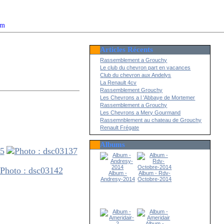
om
Articles Récents
2022
Rassemblement a Grouchy
Le club du chevron part en vacances
Club du chevron aux Andelys
La Renault 4cv
Rassemblement Grouchy
Les Chevrons a l 'Abbaye de Mortemer
Rassemblement a Grouchy
Les Chevrons a Mery Gourmand
Rassemnblement au chateau de Grouchy
Renault Frégate
Albums
Album -
Album - Rdv-
Andresy-2014
Octobre-2014
Album -