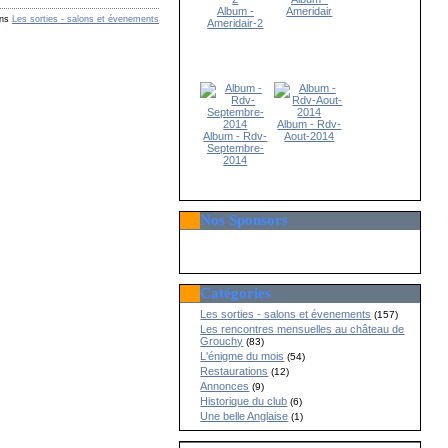
Album -
Ameridair
ns
Les sorties - salons et évenements
Ameridair-2
Album - Rdv-
Album - Rdv-
Aout-2014
Septembre-
2014
Nos Sponsors
Catégories
Les sorties - salons et évenements
(157)
Les rencontres mensuelles au château de
Grouchy
(83)
L'énigme du mois
(54)
Restaurations
(12)
Annonces
(9)
Historique du club
(6)
Une belle Anglaise
(1)