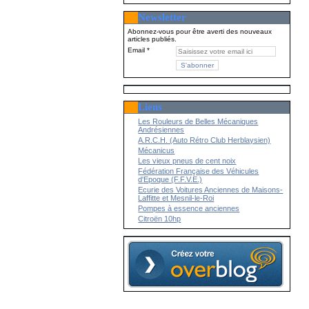
Newsletter
Abonnez-vous pour être averti des nouveaux
articles publiés.
Email
Liens
Les Rouleurs de Belles Mécaniques
Andrésiennes
A.R.C.H. (Auto Rétro Club Herblaysien)
Mécanicus
Les vieux pneus de cent noix
Fédération Française des Véhicules
d'Epoque (F.F.V.E.)
Ecurie des Voitures Anciennes de Maisons-
Laffitte et Mesnil-le-Roi
Pompes à essence anciennes
Citroën 10hp