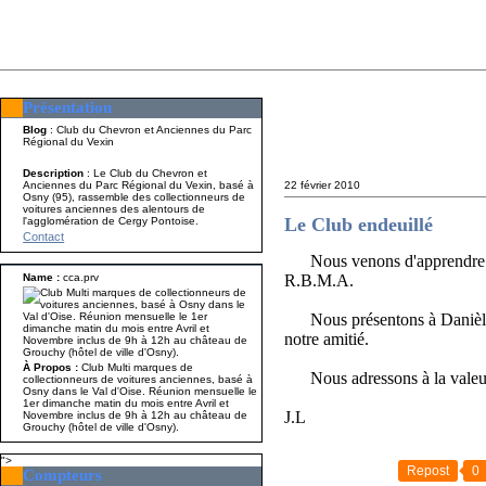
Présentation
Présentation
Nom A p
Blog
: Club du Chevron et Anciennes du Parc
Régional du Vexin
Description
: Le Club du Chevron et
Anciennes du Parc Régional du Vexin, basé à
22 février 2010
Osny (95), rassemble des collectionneurs de
voitures anciennes des alentours de
Le Club endeuillé
l'agglomération de Cergy Pontoise.
Contact
Nous venons d'apprendre
Name :
cca.prv
R.B.M.A.
Nous présentons à Danièle so
notre amitié.
À Propos :
Club Multi marques de
Nous adressons à la valeure
collectionneurs de voitures anciennes, basé à
Osny dans le Val d'Oise. Réunion mensuelle le
1er dimanche matin du mois entre Avril et
J.L
Novembre inclus de 9h à 12h au château de
Grouchy (hôtel de ville d'Osny).
">
Repost
0
Compteurs