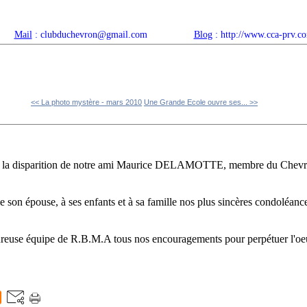
Mail
: clubduchevron@gmail.com
Blog
: http://www.cca-prv.c
ropos
Articles récents
Catégories
Compteur
Agenda 
<< La photo mystère - mars 2010
Une Grande Ecole ouvre ses... >>
 la disparition de notre ami Maurice DELAMOTTE, membre du Chevro
n épouse, à ses enfants et à sa famille nos plus sincères condoléances
use équipe de R.B.M.A tous nos encouragements pour perpétuer l'oe