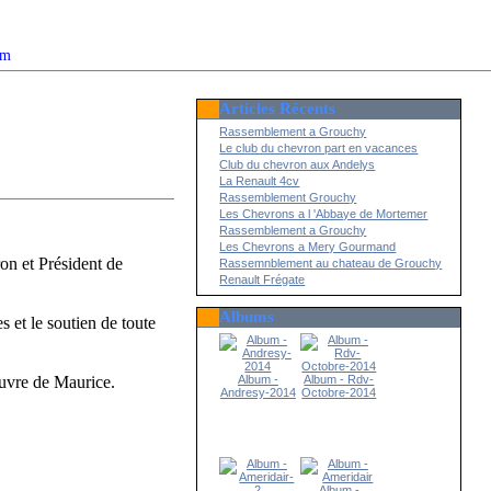
om
Articles Récents
2022
Rassemblement a Grouchy
Le club du chevron part en vacances
Club du chevron aux Andelys
La Renault 4cv
Rassemblement Grouchy
Les Chevrons a l 'Abbaye de Mortemer
Rassemblement a Grouchy
Les Chevrons a Mery Gourmand
n et Président de
Rassemnblement au chateau de Grouchy
Renault Frégate
Albums
 et le soutien de toute
Album -
Album - Rdv-
uvre de Maurice.
Andresy-2014
Octobre-2014
Album -