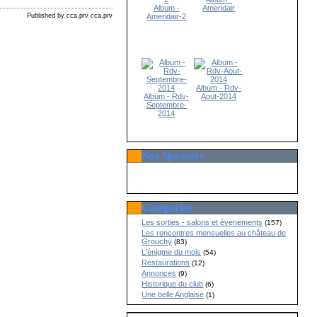
Album -
Ameridair
Ameridair-2
Published by cca.prv cca.prv
Album - Rdv-
Album - Rdv-
Aout-2014
Septembre-
2014
Nos Sponsors
Catégories
Les sorties - salons et évenements
(157)
Les rencontres mensuelles au château de
Grouchy
(83)
L'énigme du mois
(54)
Restaurations
(12)
Annonces
(9)
Historique du club
(6)
Une belle Anglaise
(1)