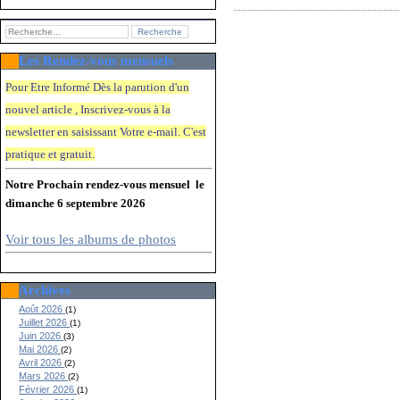
Les Rendez-vous mensuels
Pour Etre Informé Dès la parution d'un
nouvel article , Inscrivez-vous à la
newsletter en saisissant Votre e-mail. C'e
st
pratique et gratuit.
Notre Prochain rendez-vous mensuel le
dimanche 6 septembre 2026
Voir tous les albums de photos
Archives
Août 2026
(1)
Juillet 2026
(1)
Juin 2026
(3)
Mai 2026
(2)
Avril 2026
(2)
Mars 2026
(2)
Février 2026
(1)