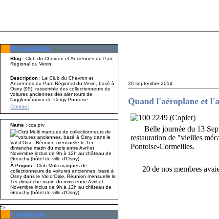
Présentation
Présentation
Nom A p
Blog
: Club du Chevron et Anciennes du Parc
Régional du Vexin
Description
: Le Club du Chevron et
Anciennes du Parc Régional du Vexin, basé à
20 septembre 2014
Osny (95), rassemble des collectionneurs de
voitures anciennes des alentours de
Quand l'aéroplane et l'a
l'agglomération de Cergy Pontoise.
Contact
Name :
cca.prv
Belle journée du 13 Sep
restauration de "vieilles mé
Pontoise-Cormeilles.
À Propos :
Club Multi marques de
20 de nos membres avaient r
collectionneurs de voitures anciennes, basé à
Osny dans le Val d'Oise. Réunion mensuelle le
1er dimanche matin du mois entre Avril et
Novembre inclus de 9h à 12h au château de
Grouchy (hôtel de ville d'Osny).
">
Compteurs