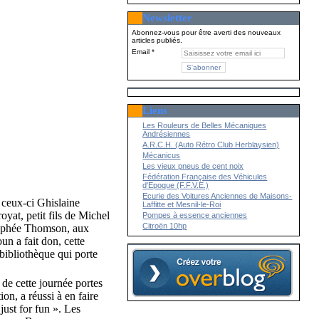
Newsletter
Abonnez-vous pour être averti des nouveaux
articles publiés.
Email
Liens
Les Rouleurs de Belles Mécaniques
Andrésiennes
A.R.C.H. (Auto Rétro Club Herblaysien)
Mécanicus
Les vieux pneus de cent noix
Fédération Française des Véhicules
d'Epoque (F.F.V.E.)
Ecurie des Voitures Anciennes de Maisons-
ceux-ci Ghislaine
Laffitte et Mesnil-le-Roi
yat, petit fils de Michel
Pompes à essence anciennes
Citroën 10hp
Trophée Thomson, aux
n a fait don, cette
bibliothèque qui porte
de cette journée portes
ion, a réussi à en faire
just for fun ». Les