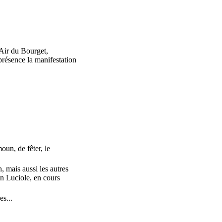
ir du Bourget,
résence la manifestation
un, de fêter, le
 mais aussi les autres
un Luciole, en cours
s...