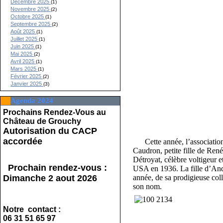
Décembre 2025
(1)
Novembre 2025
(2)
Octobre 2025
(1)
Septembre 2025
(2)
Août 2025
(1)
Juillet 2025
(1)
Juin 2025
(1)
Mai 2025
(2)
Avril 2025
(1)
Mars 2025
(1)
Février 2025
(2)
Janvier 2025
(3)
Agenda 2024
Prochains Rendez-Vous au
Château de Grouchy
Autorisation du CACP
accordée
Cette année, l’association 
Caudron, petite fille de René
Détroyat, célèbre voltigeur
Prochain rendez-vous :
USA en 1936. La fille d’Andr
Dimanche 2 aout 2026
année, de sa prodigieuse col
son nom.
Notre contact :
06 31 51 65 97