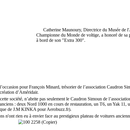
Catherine Maunoury, Directrice du Musée de l'A
Championne du Monde de voltige, a honoré de sa p
à bord de son "Extra 300".
occasion pour François Minard, trésorier de l’association Caudron Simo
 création d’Améridair.
te société, n’abrite pas seulement le Caudron Simoun de l’association,
s anciens : deux Nord 1000 en cours de restauration, un T6, un Yak 11, 
onique de J.M KINKA pour Aerobuzz.fr)
.
n'ont rien eu à envier face au prestigieux plateau de voitures ancienne