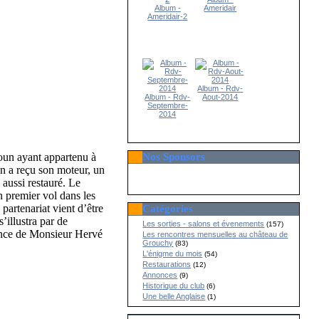
Album -
Ameridair
Ameridair-2
Album - Rdv-
Album - Rdv-
Aout-2014
Septembre-
2014
Nos Sponsors
un ayant appartenu à
on a reçu son moteur, un
 aussi restauré. Le
n premier vol dans les
 partenariat vient d’être
Catégories
’illustra par de
Les sorties - salons et évenements
(157)
sence de Monsieur Hervé
Les rencontres mensuelles au château de
Grouchy
(83)
L'énigme du mois
(54)
Restaurations
(12)
Annonces
(9)
Historique du club
(6)
Une belle Anglaise
(1)