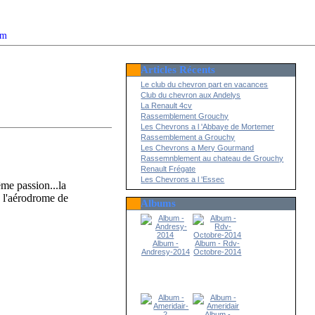
om
Articles Récents
2022
Le club du chevron part en vacances
Club du chevron aux Andelys
La Renault 4cv
Rassemblement Grouchy
Les Chevrons a l 'Abbaye de Mortemer
Rassemblement a Grouchy
Les Chevrons a Mery Gourmand
Rassemnblement au chateau de Grouchy
Renault Frégate
Les Chevrons a l 'Essec
me passion...la
à l'aérodrome de
Albums
Album -
Album - Rdv-
Andresy-2014
Octobre-2014
Album -