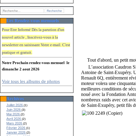
Les Rendez-vous mensuels
Pour Etre Informé Dès la parution d'un
nouvel article , Inscrivez-vous à la
newsletter en saisissant Votre e-mail. C'e
st
pratique et gratuit.
Tout d'abord, un petit mot 
Notre Prochain rendez-vous mensuel le
L’association Caudron Simo
dimanche 2 aout 2026
Antoine de Saint-Exupéry. Un
Renault 6Q, entièrement révis
Voir tous les albums de photos
moteur volera une cinquantai
meilleures conditions de sécur
noué avec la Fondation Antoi
Archives
nombreux raids avec cet avio
de Saint-Exupéry, petit fils d
Juillet 2026
(1)
Juin 2026
(3)
Mai 2026
(2)
Avril 2026
(2)
Mars 2026
(2)
Février 2026
(1)
Janvier 2026
(2)