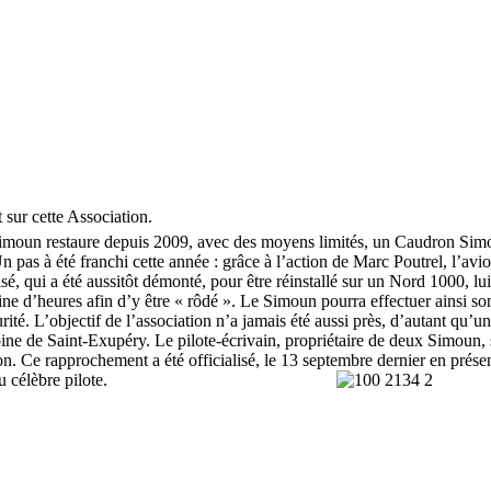
sur cette Association.
un restaure depuis 2009, avec des moyens limités, un Caudron Simo
 pas à été franchi cette année : grâce à l’action de Marc Poutrel, l’avi
é, qui a été aussitôt démonté, pour être réinstallé sur un Nord 1000, lui
ne d’heures afin d’y être « rôdé ». Le Simoun pourra effectuer ainsi so
ité. L’objectif de l’association n’a jamais été aussi près, d’autant qu’un
ne de Saint-Exupéry. Le pilote-écrivain, propriétaire de deux Simoun, s
n. Ce rapprochement a été officialisé, le 13 septembre dernier en pré
u célèbre pilote.