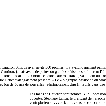
Caudron Simoun avait invité 300 proches. Il y avait notamment parmi 
 Caudron, jamais avare de petites ou grandes « histoires », Laurent Détro
 et pilote d’essai du non moins célèbre Caudron Rafale, vainqueur du 
é Hauet était également présente. « Le » biographe passionné du Simou
lection de 50 ans de souvenirs , admirablement classés, réunis dans une 
Les fanas de Caudron sont nombreux. A l’occasion 
ouvertes, Stéphane Lanter, le président de l’associat
venir plusieurs… avec leurs avions de collection, « 