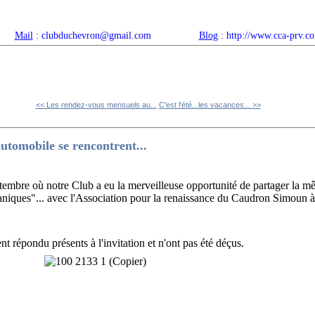
Mail
: clubduchevron@gmail.com
Blog
: http://www.cca-prv.c
ropos
Articles récents
Catégories
Compteur
Agenda 
<< Les rendez-vous mensuels au...
C'est l'été...les vacances... >>
utomobile se rencontrent...
tembre où notre Club a eu la merveilleuse opportunité de partager la mê
caniques"... avec l'Association pour la renaissance du Caudron Simoun 
épondu présents à l'invitation et n'ont pas été déçus.