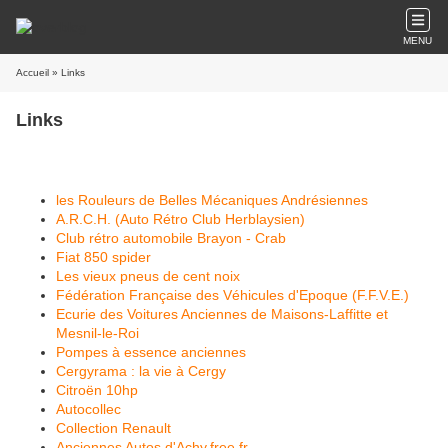
MENU
Accueil
» Links
Links
les Rouleurs de Belles Mécaniques Andrésiennes
A.R.C.H. (Auto Rétro Club Herblaysien)
Club rétro automobile Brayon - Crab
Fiat 850 spider
Les vieux pneus de cent noix
Fédération Française des Véhicules d'Epoque (F.F.V.E.)
Ecurie des Voitures Anciennes de Maisons-Laffitte et
Mesnil-le-Roi
Pompes à essence anciennes
Cergyrama : la vie à Cergy
Citroën 10hp
Autocollec
Collection Renault
Anciennes Autos d'Achy.free.fr