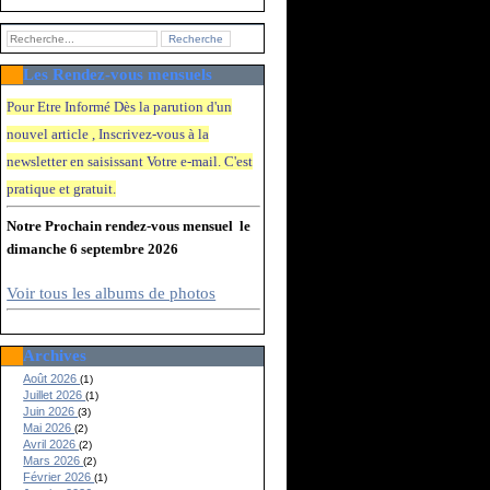
Les Rendez-vous mensuels
Pour Etre Informé Dès la parution d'un
nouvel article , Inscrivez-vous à la
newsletter en saisissant Votre e-mail. C'e
st
pratique et gratuit.
Notre Prochain rendez-vous mensuel le
dimanche 6 septembre 2026
Voir tous les albums de photos
Archives
Août 2026
(1)
Juillet 2026
(1)
Juin 2026
(3)
Mai 2026
(2)
Avril 2026
(2)
Mars 2026
(2)
Février 2026
(1)