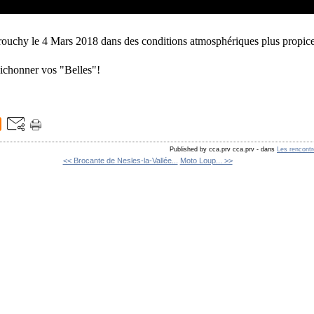
uchy le 4 Mars 2018 dans des conditions atmosphériques plus propices.
bichonner vos "Belles"!
Published by cca.prv cca.prv
-
dans
Les rencont
<< Brocante de Nesles-la-Vallée...
Moto Loup... >>