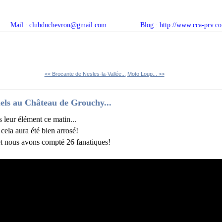
Mail
: clubduchevron@gmail.com
Blog
: http://www.cca-prv.c
ropos
Articles récents
Catégories
Compteur
Agenda 
<< Brocante de Nesles-la-Vallée...
Moto Loup... >>
ls au Château de Grouchy...
s leur élément ce matin...
cela aura été bien arrosé!
et nous avons compté 26 fanatiques!