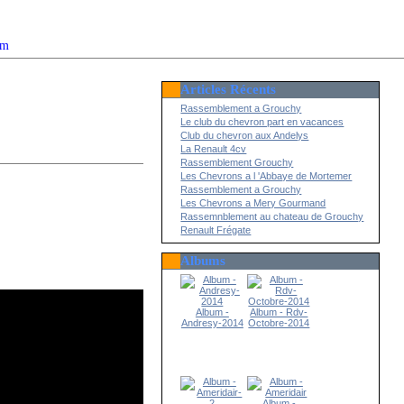
om
Articles Récents
2022
Rassemblement a Grouchy
Le club du chevron part en vacances
Club du chevron aux Andelys
La Renault 4cv
Rassemblement Grouchy
Les Chevrons a l 'Abbaye de Mortemer
Rassemblement a Grouchy
Les Chevrons a Mery Gourmand
Rassemnblement au chateau de Grouchy
Renault Frégate
Albums
Album -
Album - Rdv-
Andresy-2014
Octobre-2014
Album -