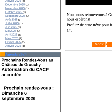
Janvier 2026
(2)
Décembre 2025
(1)
Novembre 2025
(2)
Octobre 2025
(1)
Nous nous retrouverons à Gro
Septembre 2025
(2)
nous espérons!
Août 2025
(1)
Juillet 2025
(1)
Profitez de cette trêve pour 
Juin 2025
(1)
J.L
Mai 2025
(2)
Avril 2025
(1)
Mars 2025
(1)
Février 2025
(2)
Repost
0
Janvier 2025
(3)
Agenda 2024
Prochains Rendez-Vous au
Château de Grouchy
Autorisation du CACP
accordée
Prochain rendez-vous :
Dimanche 6
septembre 2026