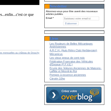
Newsletter
Abonnez-vous pour être averti des nouveaux
..enfin...c'est ce que
articles publiés.
Email
Liens
Les Rouleurs de Belles Mécaniques
Andrésiennes
A.R.C.H. (Auto Rétro Club Herblaysien)
res mensuelles au château de Grouchy
Mécanicus
Les vieux pneus de cent noix
Fédération Française des Véhicules
d'Epoque (F.F.V.E.)
Ecurie des Voitures Anciennes de Maisons-
Laffitte et Mesnil-le-Roi
Pompes à essence anciennes
Citroën 10hp