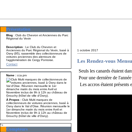
Présentation
Présentation
Nom A p
Blog
: Club du Chevron et Anciennes du Parc
Régional du Vexin
Description
: Le Club du Chevron et
Anciennes du Parc Régional du Vexin, basé à
1 octobre 2017
Osny (95), rassemble des collectionneurs de
voitures anciennes des alentours de
Les Rendez-vous Mensue
l'agglomération de Cergy Pontoise.
Contact
Seuls les canards étaient dan
Name :
cca.prv
Pour une dernière de l'année 
Les accros étaient présents 
À Propos :
Club Multi marques de
collectionneurs de voitures anciennes, basé à
Osny dans le Val d'Oise. Réunion mensuelle le
1er dimanche matin du mois entre Avril et
Novembre inclus de 9h à 12h au château de
Grouchy (hôtel de ville d'Osny).
">
Compteurs