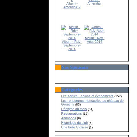
Album -
Ameridair
Ameridair-2
Album - Rdv-
Album - Rdv-
Aout-2014
Septembre-
2014
Nos Sponsors
Catégories
Les sorties - salons et évenements
(157)
Les rencontres mensuelles au château de
Grouchy
(83)
L'énigme du mois
(54)
Restaurations
(12)
Annonces
(9)
Historique du club
(6)
Une belle Anglaise
(1)