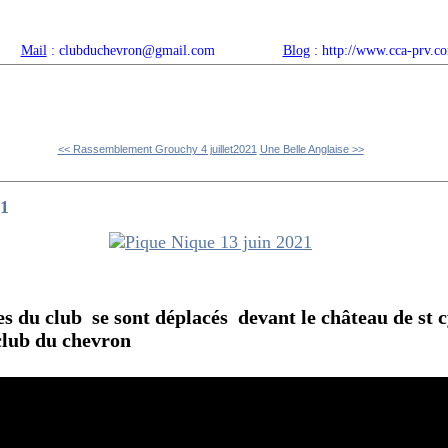
Mail
: clubduchevron@gmail.com
Blog
: http://www.cca-prv.c
ropos
Articles récents
Catégories
Compteur
Agenda 
<< Rassemblement Grouchy 4 juillet2021
Une Belle Anglaise >>
21
 du club se sont déplacés devant le château de st cy
 club du chevron