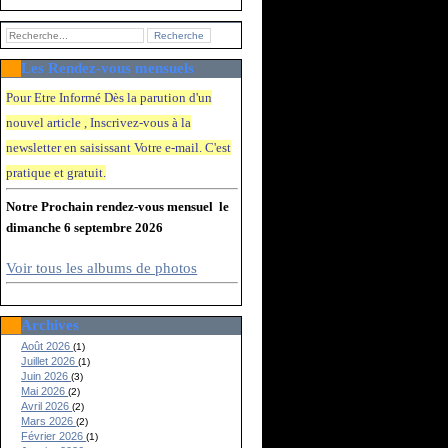
Les Rendez-vous mensuels
Pour Etre Informé Dès la parution d'un
nouvel article , Inscrivez-vous à la
newsletter en saisissant Votre e-mail. C'e
st
pratique et gratuit.
Notre Prochain rendez-vous mensuel le
dimanche 6 septembre 2026
Voir tous les albums de photos
Archives
Août 2026
(1)
Juillet 2026
(1)
Juin 2026
(3)
Mai 2026
(2)
Avril 2026
(2)
Mars 2026
(2)
Février 2026
(1)