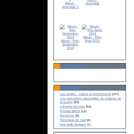
Album -
Ameridair
Ameridair-2
Album - Rdv-
Album - Rdv-
Aout-2014
Septembre-
2014
Nos Sponsors
Catégories
Les sorties - salons et évenements
(157)
Les rencontres mensuelles au château de
Grouchy
(83)
L'énigme du mois
(54)
Restaurations
(12)
Annonces
(9)
Historique du club
(6)
Une belle Anglaise
(1)