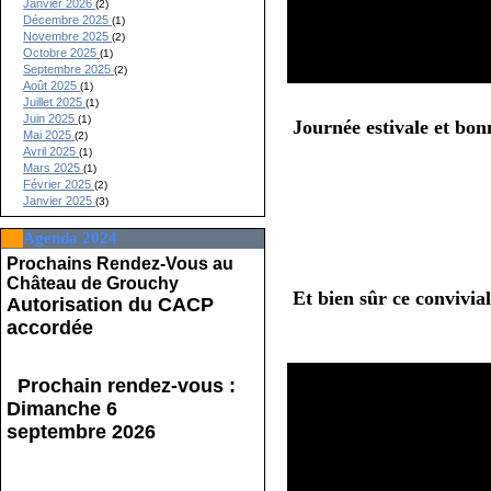
Janvier 2026
(2)
Décembre 2025
(1)
Novembre 2025
(2)
Octobre 2025
(1)
Septembre 2025
(2)
Août 2025
(1)
Juillet 2025
(1)
Juin 2025
(1)
Journée estivale et bon
Mai 2025
(2)
Avril 2025
(1)
Mars 2025
(1)
Février 2025
(2)
Janvier 2025
(3)
Agenda 2024
Prochains Rendez-Vous au
Château de Grouchy
Et bien sûr ce convivial
Autorisation du CACP
accordée
Prochain rendez-vous :
Dimanche 6
septembre 2026