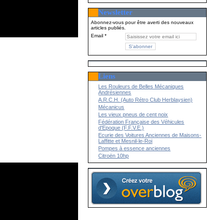
Newsletter
Abonnez-vous pour être averti des nouveaux
articles publiés.
Email
Liens
Les Rouleurs de Belles Mécaniques
Andrésiennes
A.R.C.H. (Auto Rétro Club Herblaysien)
Mécanicus
Les vieux pneus de cent noix
Fédération Française des Véhicules
d'Epoque (F.F.V.E.)
Ecurie des Voitures Anciennes de Maisons-
Laffitte et Mesnil-le-Roi
Pompes à essence anciennes
Citroën 10hp