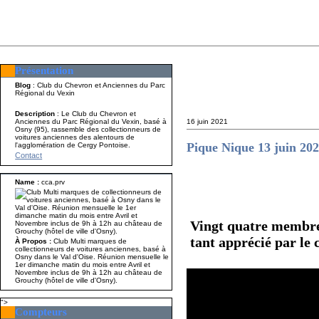
Présentation
Présentation
Nom A p
Blog
: Club du Chevron et Anciennes du Parc
Régional du Vexin
Description
: Le Club du Chevron et
Anciennes du Parc Régional du Vexin, basé à
16 juin 2021
Osny (95), rassemble des collectionneurs de
voitures anciennes des alentours de
Pique Nique 13 juin 20
l'agglomération de Cergy Pontoise.
Contact
Name :
cca.prv
Vingt quatre membres
tant apprécié par le
À Propos :
Club Multi marques de
collectionneurs de voitures anciennes, basé à
Osny dans le Val d'Oise. Réunion mensuelle le
1er dimanche matin du mois entre Avril et
Novembre inclus de 9h à 12h au château de
Grouchy (hôtel de ville d'Osny).
">
Compteurs