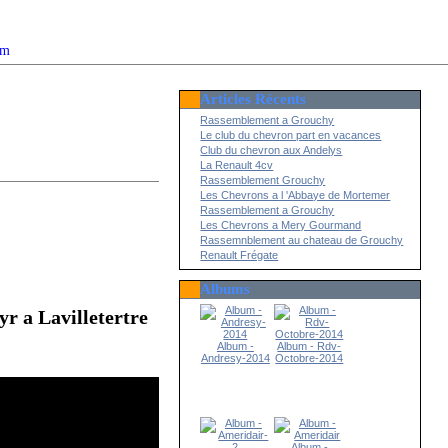
om
Articles Récents
2022
Rassemblement a Grouchy
Le club du chevron part en vacances
Club du chevron aux Andelys
La Renault 4cv
Rassemblement Grouchy
Les Chevrons a l 'Abbaye de Mortemer
Rassemblement a Grouchy
Les Chevrons a Mery Gourmand
Rassemnblement au chateau de Grouchy
Renault Frégate
Albums
r a Lavilletertre
Album -
Album - Rdv-
Andresy-2014
Octobre-2014
Album -