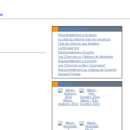
om
Articles Récents
2022
Rassemblement a Grouchy
Le club du chevron part en vacances
Club du chevron aux Andelys
La Renault 4cv
Rassemblement Grouchy
Les Chevrons a l 'Abbaye de Mortemer
Rassemblement a Grouchy
Les Chevrons a Mery Gourmand
Rassemnblement au chateau de Grouchy
Renault Frégate
Albums
Album -
Album - Rdv-
Andresy-2014
Octobre-2014
Album -