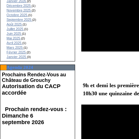
Janvier 2026
(2)
Décembre 2025
(1)
Novembre 2025
(2)
Octobre 2025
(1)
Septembre 2025
(2)
Août 2025
(1)
Juillet 2025
(1)
Juin 2025
(1)
Mai 2025
(2)
Avril 2025
(1)
Mars 2025
(1)
Février 2025
(2)
Janvier 2025
(3)
Agenda 2024
Prochains Rendez-Vous au
Château de Grouchy
9h et demi les première
Autorisation du CACP
accordée
10h30 une quinzaine de
Prochain rendez-vous :
Dimanche 6
septembre 2026