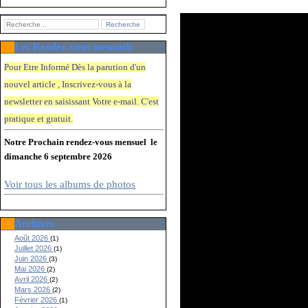
Les Rendez-vous mensuels
Pour Etre Informé Dès la parution d'un
nouvel article , Inscrivez-vous à la
newsletter en saisissant Votre e-mail. C'e
st
pratique et gratuit.
Notre Prochain rendez-vous mensuel le
dimanche 6 septembre 2026
Voir tous les albums de photos
Archives
Août 2026
(1)
Juillet 2026
(1)
Juin 2026
(3)
Mai 2026
(2)
Avril 2026
(2)
Mars 2026
(2)
Février 2026
(1)