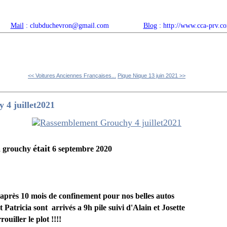
Mail
: clubduchevron@gmail.com
Blog
: http://www.cca-prv.c
ropos
Articles récents
Catégories
Compteur
Agenda 
<< Voitures Anciennes Françaises...
Pique Nique 13 juin 2021 >>
4 juillet2021
était
a grouchy
6 septembre 2020
r après 10 mois de confinement pour nos belles autos
 Patricia sont arrivés a 9h pile suivi d'Alain et Josette
rouiller le plot !!!!