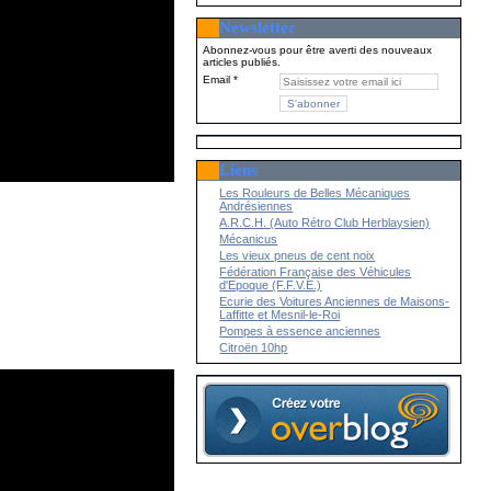
Newsletter
Abonnez-vous pour être averti des nouveaux
articles publiés.
Email
Liens
Les Rouleurs de Belles Mécaniques
Andrésiennes
A.R.C.H. (Auto Rétro Club Herblaysien)
Mécanicus
Les vieux pneus de cent noix
Fédération Française des Véhicules
d'Epoque (F.F.V.E.)
Ecurie des Voitures Anciennes de Maisons-
Laffitte et Mesnil-le-Roi
Pompes à essence anciennes
Citroën 10hp