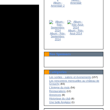
Album -
Ameridair
Ameridair-2
Album - Rdv-
Album - Rdv-
Aout-2014
Septembre-
2014
Nos Sponsors
Catégories
Les sorties - salons et évenements
(157)
Les rencontres mensuelles au château de
Grouchy
(83)
L'énigme du mois
(54)
Restaurations
(12)
Annonces
(9)
Historique du club
(6)
Une belle Anglaise
(1)