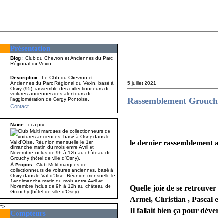
Présentation
Présentation
Nom A p
Blog
: Club du Chevron et Anciennes du Parc
Régional du Vexin
Description
: Le Club du Chevron et
Anciennes du Parc Régional du Vexin, basé à
5 juillet 2021
Osny (95), rassemble des collectionneurs de
voitures anciennes des alentours de
Rassemblement Grouchy 
l'agglomération de Cergy Pontoise.
Contact
Name :
cca.prv
le dernier rassemblement 
À Propos :
Club Multi marques de
collectionneurs de voitures anciennes, basé à
Osny dans le Val d'Oise. Réunion mensuelle le
1er dimanche matin du mois entre Avril et
Novembre inclus de 9h à 12h au château de
Quelle joie de se retrouve
Grouchy (hôtel de ville d'Osny).
Armel, Christian , Pascal et
">
Il fallait bien ça pour déver
Compteurs