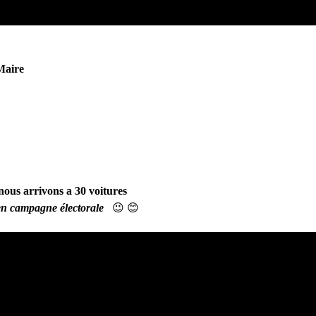
 Maire
nous arrivons a 30 voitures
s en campagne électorale
😉 😊