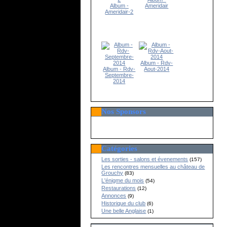
Album -
Ameridair
Ameridair-2
Album - Rdv-
Album - Rdv-
Aout-2014
Septembre-
2014
Nos Sponsors
Catégories
Les sorties - salons et évenements
(157)
Les rencontres mensuelles au château de
Grouchy
(83)
L'énigme du mois
(54)
Restaurations
(12)
Annonces
(9)
Historique du club
(6)
Une belle Anglaise
(1)