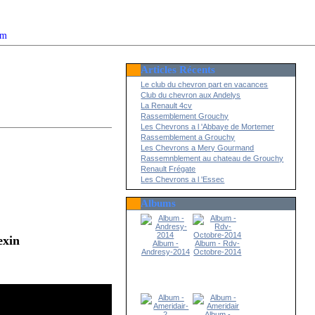
om
Articles Récents
2022
Le club du chevron part en vacances
Club du chevron aux Andelys
La Renault 4cv
Rassemblement Grouchy
Les Chevrons a l 'Abbaye de Mortemer
Rassemblement a Grouchy
Les Chevrons a Mery Gourmand
Rassemnblement au chateau de Grouchy
Renault Frégate
Les Chevrons a l 'Essec
Albums
exin
Album -
Album - Rdv-
Andresy-2014
Octobre-2014
Album -