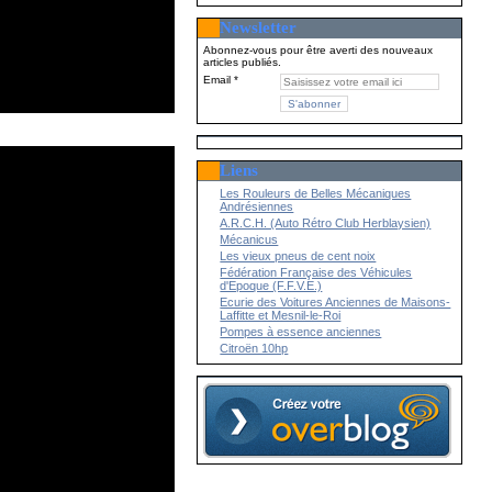
Newsletter
Abonnez-vous pour être averti des nouveaux
articles publiés.
Email
Liens
Les Rouleurs de Belles Mécaniques
Andrésiennes
A.R.C.H. (Auto Rétro Club Herblaysien)
Mécanicus
Les vieux pneus de cent noix
Fédération Française des Véhicules
d'Epoque (F.F.V.E.)
Ecurie des Voitures Anciennes de Maisons-
Laffitte et Mesnil-le-Roi
Pompes à essence anciennes
Citroën 10hp