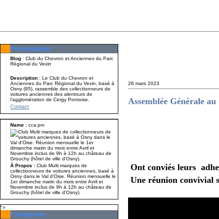
Présentation
Présentation
Nom A p
Blog
: Club du Chevron et Anciennes du Parc
Régional du Vexin
Description
: Le Club du Chevron et
Anciennes du Parc Régional du Vexin, basé à
26 mars 2023
Osny (95), rassemble des collectionneurs de
voitures anciennes des alentours de
Assemblée Générale au
l'agglomération de Cergy Pontoise.
Contact
Name :
cca.prv
Les memb
Ont conviés leurs adhe
À Propos :
Club Multi marques de
collectionneurs de voitures anciennes, basé à
Osny dans le Val d'Oise. Réunion mensuelle le
Une réunion convivial 
1er dimanche matin du mois entre Avril et
Novembre inclus de 9h à 12h au château de
Grouchy (hôtel de ville d'Osny).
">
Compteurs