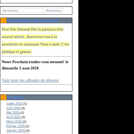
Les Rendez-vous mensuels
Pour Etre Informé Dès la parution d'un
nouvel article , Inscrivez-vous à la
newsletter en saisissant Votre e-mail. C'e
st
pratique et gratuit.
Notre Prochain rendez-vous mensuel le
dimanche 2 aout 2026
Voir tous les albums de photos
Archives
Juillet 2026
(1)
Juin 2026
(3)
Mai 2026
(2)
Avril 2026
(2)
Mars 2026
(2)
Février 2026
(1)
Janvier 2026
(2)