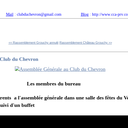
Mail
: clubduchevron@gmail.com
Blog
: http://www.cca-prv.c
ropos
Articles récents
Catégories
Compteur
Agenda 
<< Rassemblement Grouchy annulé
Rassemblement Château Grouchy >>
 Club du Chevron
res du bureau
rents a l'assemblée générale
dans une salle des fêtes du V
suivi d'un buffet