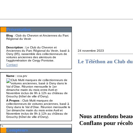
Présentation
Présentation
Nom A p
Blog
: Club du Chevron et Anciennes du Parc
Régional du Vexin
Description
: Le Club du Chevron et
Anciennes du Parc Régional du Vexin, basé à
24 novembre 2023
Osny (95), rassemble des collectionneurs de
voitures anciennes des alentours de
Le Téléthon au Club d
l'agglomération de Cergy Pontoise.
Contact
Name :
cca.prv
À Propos :
Club Multi marques de
collectionneurs de voitures anciennes, basé à
Osny dans le Val d'Oise. Réunion mensuelle le
1er dimanche matin du mois entre Avril et
Novembre inclus de 9h à 12h au château de
Nous attendons beauc
Grouchy (hôtel de ville d'Osny).
Conflans pour récolte
">
Compteurs