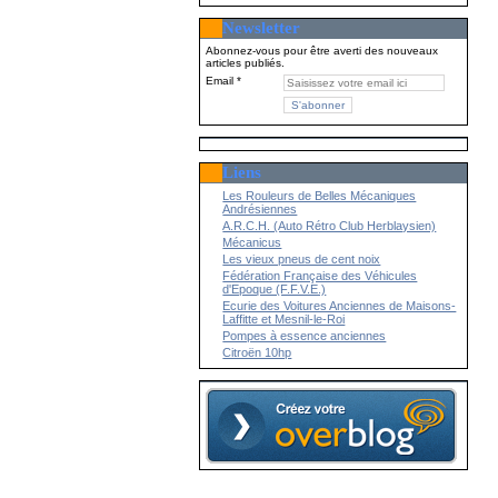
Newsletter
Abonnez-vous pour être averti des nouveaux
articles publiés.
Email
Liens
Les Rouleurs de Belles Mécaniques
Andrésiennes
A.R.C.H. (Auto Rétro Club Herblaysien)
Mécanicus
Les vieux pneus de cent noix
Fédération Française des Véhicules
d'Epoque (F.F.V.E.)
Ecurie des Voitures Anciennes de Maisons-
Laffitte et Mesnil-le-Roi
Pompes à essence anciennes
Citroën 10hp