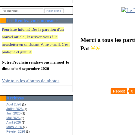
Les Rendez-vous mensuels
Pour Etre Informé Dès la parution d'un
nouvel article , Inscrivez-vous à la
Merci a tous les par
newsletter en saisissant Votre e-mail. C'e
st
Pat
🌟🌟
pratique et gratuit.
Notre Prochain rendez-vous mensuel le
dimanche 6 septembre 2026
Voir tous les albums de photos
Repost
0
Archives
Août 2026
(1)
Juillet 2026
(1)
Juin 2026
(3)
Mai 2026
(2)
Avril 2026
(2)
Mars 2026
(2)
Février 2026
(1)