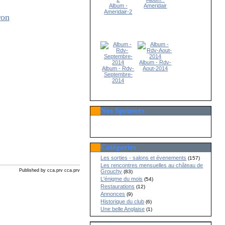
Album -
Ameridair
Ameridair-2
Album - Rdv-
Album - Rdv-
Aout-2014
Septembre-
2014
Nos Sponsors
Catégories
Les sorties - salons et évenements
(157)
Les rencontres mensuelles au château de
Published by cca.prv cca.prv
Grouchy
(83)
L'énigme du mois
(54)
Restaurations
(12)
Annonces
(9)
Historique du club
(6)
Une belle Anglaise
(1)