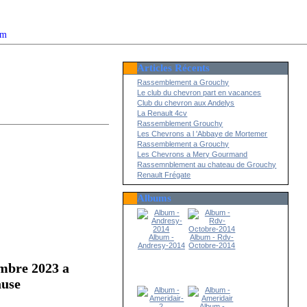
om
Articles Récents
2022
Rassemblement a Grouchy
Le club du chevron part en vacances
Club du chevron aux Andelys
La Renault 4cv
Rassemblement Grouchy
Les Chevrons a l 'Abbaye de Mortemer
Rassemblement a Grouchy
Les Chevrons a Mery Gourmand
Rassemnblement au chateau de Grouchy
Renault Frégate
Albums
Album -
Album - Rdv-
Andresy-2014
Octobre-2014
embre 2023 a
ause
Album -