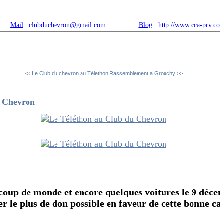
Mail
: clubduchevron@gmail.com
Blog
: http://www.cca-prv.c
ropos
Articles récents
Catégories
Compteur
Agenda 
<< Le Club du chevron au Télethon
Rassemblement a Grouchy >>
u Chevron
oup de monde et encore quelques voitures le 9 déc
r le plus de don possible en faveur de cette bonne c