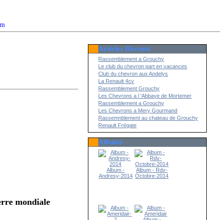
om
Articles Récents
2022
Rassemblement a Grouchy
Le club du chevron part en vacances
Club du chevron aux Andelys
La Renault 4cv
Rassemblement Grouchy
Les Chevrons a l 'Abbaye de Mortemer
Rassemblement a Grouchy
Les Chevrons a Mery Gourmand
Rassemnblement au chateau de Grouchy
Renault Frégate
Albums
Album -
Album - Rdv-
Andresy-2014
Octobre-2014
uerre mondiale
Album -