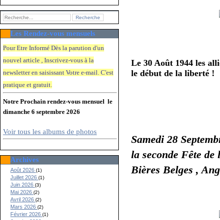
Les Rendez-vous mensuels
Pour Etre Informé Dès la parution d'un
80 Ans de l
nouvel article , Inscrivez-vous à la
Le 30 Août 1944 les all
le début de la liberté !
newsletter en saisissant Votre e-mail. C'e
st
pratique et gratuit.
Notre Prochain rendez-vous mensuel le
dimanche 6 septembre 2026
Voir tous les albums de photos
Samedi 28 Septembr
la
seconde Fête de
Archives
Bières Belges , Ang
Août 2026
(1)
Juillet 2026
(1)
Juin 2026
(3)
Mai 2026
(2)
Avril 2026
(2)
Mars 2026
(2)
Février 2026
(1)