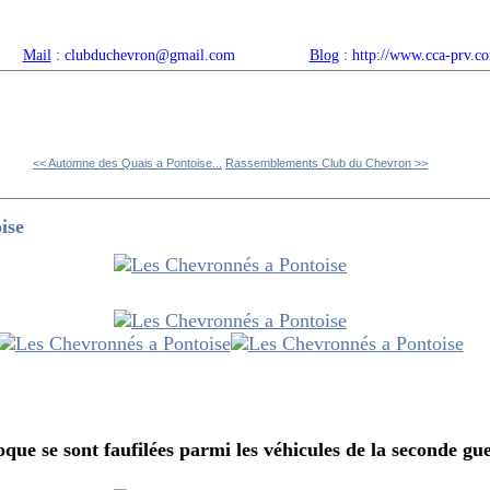
Mail
: clubduchevron@gmail.com
Blog
: http://www.cca-prv.c
ropos
Articles récents
Catégories
Compteur
Agenda 
<< Automne des Quais a Pontoise...
Rassemblements Club du Chevron >>
ise
que se sont faufilées parmi les véhicules de la seconde g