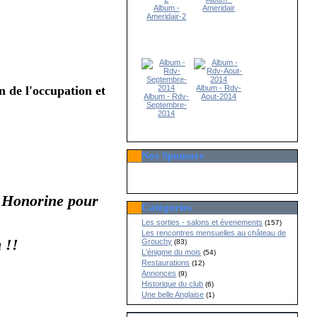
Album -
Ameridair
Ameridair-2
Album - Rdv-
n de l'occupation et
Album - Rdv-
Aout-2014
Septembre-
2014
Nos Sponsors
e Honorine pour
Catégories
Les sorties - salons et évenements
(157)
Les rencontres mensuelles au château de
 !!
Grouchy
(83)
L'énigme du mois
(54)
Restaurations
(12)
Annonces
(9)
Historique du club
(6)
Une belle Anglaise
(1)