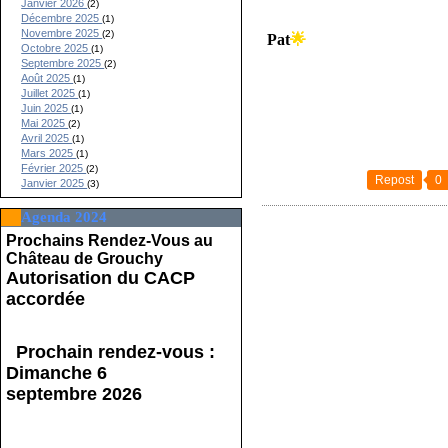
Janvier 2026
(2)
Décembre 2025
(1)
Novembre 2025
(2)
Pat
🌟
Octobre 2025
(1)
Septembre 2025
(2)
Août 2025
(1)
Juillet 2025
(1)
Juin 2025
(1)
Mai 2025
(2)
Avril 2025
(1)
Mars 2025
(1)
Février 2025
(2)
Repost
0
Janvier 2025
(3)
Agenda 2024
Prochains Rendez-Vous au
Château de Grouchy
Autorisation du CACP
accordée
Prochain rendez-vous :
Dimanche 6
septembre 2026