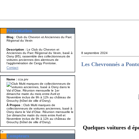
Présentation
Présentation
Nom A p
Blog
: Club du Chevron et Anciennes du Parc
Régional du Vexin
Description
: Le Club du Chevron et
Anciennes du Parc Régional du Vexin, basé à
8 septembre 2024
Osny (95), rassemble des collectionneurs de
voitures anciennes des alentours de
Les Chevronnés a Ponto
l'agglomération de Cergy Pontoise.
Contact
Name :
cca.prv
À Propos :
Club Multi marques de
collectionneurs de voitures anciennes, basé à
Osny dans le Val d'Oise. Réunion mensuelle le
1er dimanche matin du mois entre Avril et
Novembre inclus de 9h à 12h au château de
Grouchy (hôtel de ville d'Osny).
Quelques voitures d épo
">
Compteurs