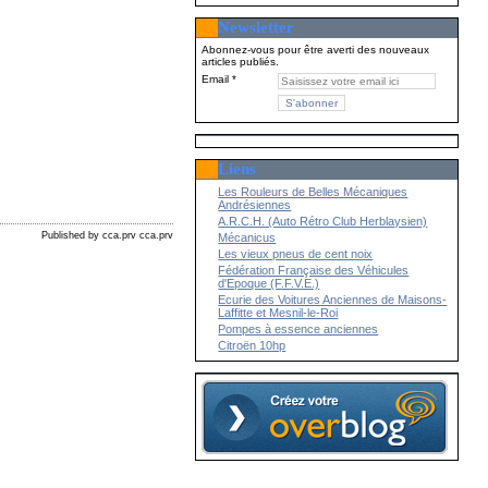
Newsletter
Abonnez-vous pour être averti des nouveaux
articles publiés.
Email
Liens
Les Rouleurs de Belles Mécaniques
Andrésiennes
A.R.C.H. (Auto Rétro Club Herblaysien)
Published by cca.prv cca.prv
Mécanicus
Les vieux pneus de cent noix
Fédération Française des Véhicules
d'Epoque (F.F.V.E.)
Ecurie des Voitures Anciennes de Maisons-
Laffitte et Mesnil-le-Roi
Pompes à essence anciennes
Citroën 10hp