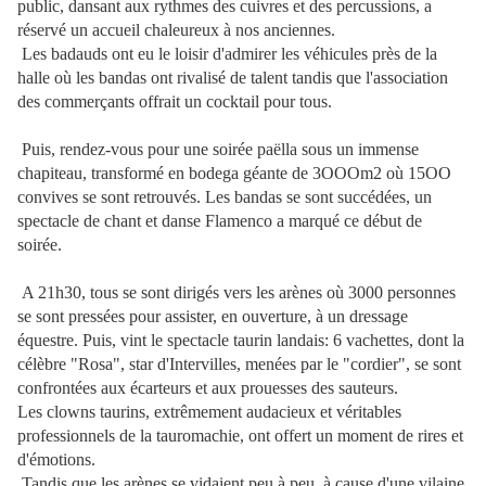
public, dansant aux rythmes des cuivres et des percussions, a
réservé un accueil chaleureux à nos anciennes.
Les badauds ont eu le loisir d'admirer les véhicules près de la
halle où les bandas ont rivalisé de talent tandis que l'association
des commerçants offrait un cocktail pour tous.
Puis, rendez-vous pour une soirée paëlla sous un immense
chapiteau, transformé en bodega géante de 3OOOm2 où 15OO
convives se sont retrouvés. Les bandas se sont succédées, un
spectacle de chant et danse Flamenco a marqué ce début de
soirée.
A 21h30, tous se sont dirigés vers les arènes où 3000 personnes
se sont pressées pour assister, en ouverture, à un dressage
équestre. Puis, vint le spectacle taurin landais: 6 vachettes, dont la
célèbre "Rosa", star d'Intervilles, menées par le "cordier", se sont
confrontées aux écarteurs et aux prouesses des sauteurs.
Les clowns taurins, extrêmement audacieux et véritables
professionnels de la tauromachie, ont offert un moment de rires et
d'émotions.
Tandis que les arènes se vidaient peu à peu, à cause d'une vilaine