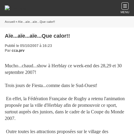
MENU
Accueil
» Aïe...aïe...aïe...Que calor!!
Aïe...aïe...aïe...Que calor!!
Publié le 05/10/2007 à 16:23
Par
cca.prv
Mucho...chaud...show à Herblay ce week-end des 28,29 et 30
septembre 2007!
Trois jours de Fiesta...comme dans le Sud-Ouest!
En effet, la Fédération Française de Rugby a retenu l'animation
proposée par la ville d'Herblay afin de promouvoir ce sport,
surtout auprès des juniors, dans le cadre de la Coupe du Monde
2007.
Outre toutes les attractions proposées sur le village des