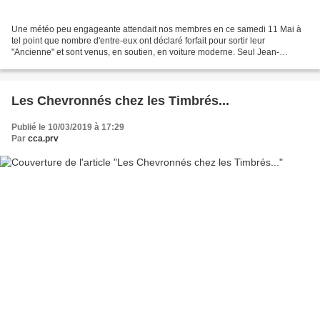
Une météo peu engageante attendait nos membres en ce samedi 11 Mai à
tel point que nombre d'entre-eux ont déclaré forfait pour sortir leur
"Ancienne" et sont venus, en soutien, en voiture moderne. Seul Jean-
Claude, responsable du stand de notre club,...
Les Chevronnés chez les Timbrés...
Publié le 10/03/2019 à 17:29
Par
cca.prv