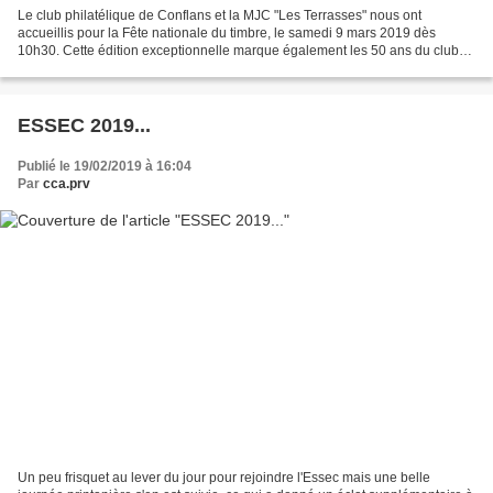
Le club philatélique de Conflans et la MJC "Les Terrasses" nous ont
accueillis pour la Fête nationale du timbre, le samedi 9 mars 2019 dès
10h30. Cette édition exceptionnelle marque également les 50 ans du club
au sein de la MJC. Le thème de l’élégance...
ESSEC 2019...
Publié le 19/02/2019 à 16:04
Par
cca.prv
Un peu frisquet au lever du jour pour rejoindre l'Essec mais une belle