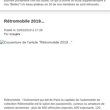
journée printanière s'en est suivie, ce qui a donné un éclat supplémentaire à
nos "Belles"! Un beau plateau où 16 de nos membres se sont retrouvés
après la longue période hivernale...
Rétromobile 2019...
Publié le 10/02/2019 à 17:26
Par
cca.prv
Rétromobile : l’événement qui fait de Paris la capitale de l'automobile de
collection Rétromobile est le salon des passionnés, curieux ou amateurs de
voitures anciennes : plus de 600 véhicules exposés, 600 exposants, 120