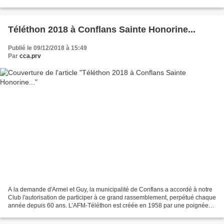
clubs, 60 artistes réunis dans...
Téléthon 2018 à Conflans Sainte Honorine...
Publié le 09/12/2018 à 15:49
Par
cca.prv
A la demande d'Armel et Guy, la municipalité de Conflans a accordé à notre
Club l'autorisation de participer à ce grand rassemblement, perpétué chaque
année depuis 60 ans. L’AFM-Téléthon est créée en 1958 par une poignée
de parents révoltés contre l’impuissance...