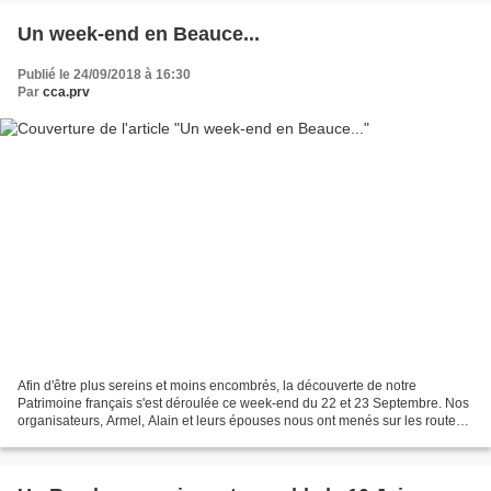
Un week-end en Beauce...
Publié le 24/09/2018 à 16:30
Par
cca.prv
Afin d'être plus sereins et moins encombrés, la découverte de notre
Patrimoine français s'est déroulée ce week-end du 22 et 23 Septembre. Nos
organisateurs, Armel, Alain et leurs épouses nous ont menés sur les routes
de la Beauce jusqu'à Chartres. Un...