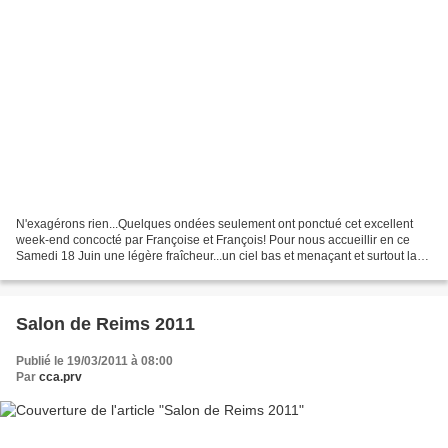
N'exagérons rien...Quelques ondées seulement ont ponctué cet excellent
week-end concocté par Françoise et François! Pour nous accueillir en ce
Samedi 18 Juin une légère fraîcheur...un ciel bas et menaçant et surtout la
présence d'un Auversois sympathique...
Salon de Reims 2011
Publié le 19/03/2011 à 08:00
Par
cca.prv