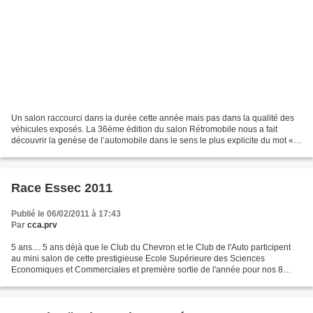
Un salon raccourci dans la durée cette année mais pas dans la qualité des
véhicules exposés. La 36ème édition du salon Rétromobile nous a fait
découvrir la genèse de l’automobile dans le sens le plus explicite du mot «
auto – mobile » venant du grec auto...
Race Essec 2011
Publié le 06/02/2011 à 17:43
Par
cca.prv
5 ans.... 5 ans déjà que le Club du Chevron et le Club de l'Auto participent
au mini salon de cette prestigieuse Ecole Supérieure des Sciences
Economiques et Commerciales et première sortie de l'année pour nos 8
"Belles" en ce 1er Février. Comme chaque...