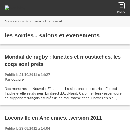
MENU
Accueil
» les sorties - salons et evenements
les sorties - salons et evenements
Mondial de rugby : lunettes et moustaches, les
coqs sont prêts
Publié le 21/10/2011 à 14:27
Par
cca.prv
Nos membres en Nouvelle Zélande.... La séquence est courte....Elle est
fraîche et elle est du jour! En direct d'Auckland, Caroline Henry est entouré
de supporters français affublés d'une moustache et de lunettes en bleu,
blanc, rouge. Des "coqs" français...
Loconville en Anciennes...version 2011
Publié le 23/09/2011 à 14:04