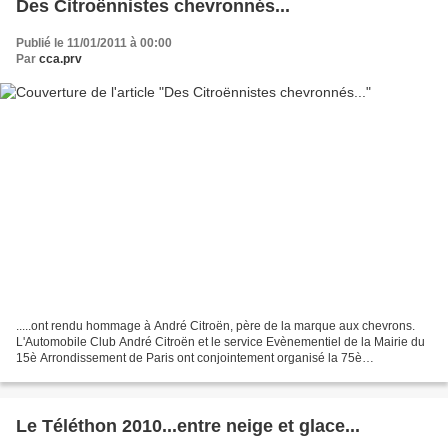
Des Citroënnistes chevronnés...
Publié le 11/01/2011 à 00:00
Par
cca.prv
.....ont rendu hommage à André Citroën, père de la marque aux chevrons.
L'Automobile Club André Citroën et le service Evènementiel de la Mairie du
15è Arrondissement de Paris ont conjointement organisé la 75è
commémoration du décès du constructeur et...
Le Téléthon 2010...entre neige et glace...