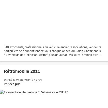
540 exposants, professionnels du véhicule ancien, associations, vendeurs
particuliers se donnent rendez-vous chaque année au Salon Champenois
du Véhicule de Collection. Attirant plus de 30 000 visiteurs le temps d’un
week-end, le Salon a su s’imposer...
Rétromobile 2011
Publié le 21/02/2011 à 17:53
Par
cca.prv