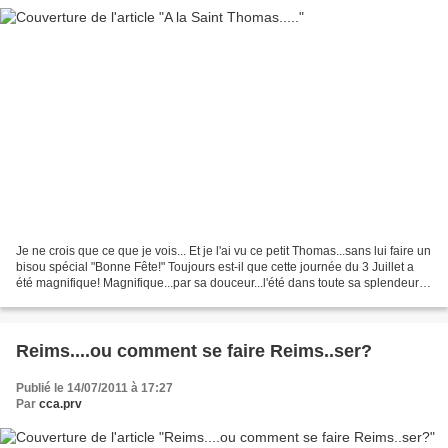
Je ne crois que ce que je vois... Et je l'ai vu ce petit Thomas...sans lui faire un
bisou spécial "Bonne Fête!" Toujours est-il que cette journée du 3 Juillet a
été magnifique! Magnifique...par sa douceur...l'été dans toute sa splendeur...
Magnifique...par...
Reims....ou comment se faire Reims..ser?
Publié le 14/07/2011 à 17:27
Par
cca.prv