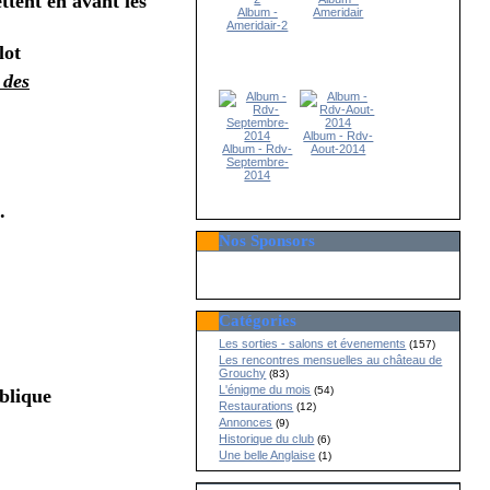
ttent en avant les
Album -
Ameridair
Ameridair-2
lot
 des
Album - Rdv-
Album - Rdv-
Aout-2014
Septembre-
2014
.
Nos Sponsors
Catégories
Les sorties - salons et évenements
(157)
Les rencontres mensuelles au château de
Grouchy
(83)
L'énigme du mois
(54)
ublique
Restaurations
(12)
Annonces
(9)
Historique du club
(6)
Une belle Anglaise
(1)