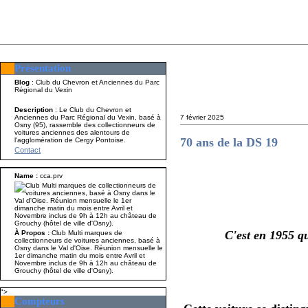
Présentation
Présentation
Nom A p
Blog
: Club du Chevron et Anciennes du Parc
Régional du Vexin
Description
: Le Club du Chevron et
Anciennes du Parc Régional du Vexin, basé à
7 février 2025
Osny (95), rassemble des collectionneurs de
voitures anciennes des alentours de
70 ans de la DS 19
l'agglomération de Cergy Pontoise.
Contact
Name :
cca.prv
C'est en 1955 que la C
À Propos :
Club Multi marques de
collectionneurs de voitures anciennes, basé à
Osny dans le Val d'Oise. Réunion mensuelle le
1er dimanche matin du mois entre Avril et
Novembre inclus de 9h à 12h au château de
Grouchy (hôtel de ville d'Osny).
">
Compteurs