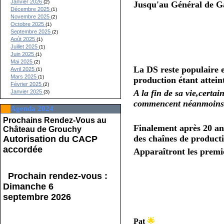
Janvier 2026
(2)
Jusqu'au Général de Gaul
Décembre 2025
(1)
Novembre 2025
(2)
Octobre 2025
(1)
Septembre 2025
(2)
Août 2025
(1)
Juillet 2025
(1)
Juin 2025
(1)
Mai 2025
(2)
La DS reste populaire e
Avril 2025
(1)
Mars 2025
(1)
production étant attein
Février 2025
(2)
A la fin de sa vie,certai
Janvier 2025
(3)
commencent néanmoins a 
Agenda 2024
Prochains Rendez-Vous au
Finalement après 20 ans
Château de Grouchy
des chaînes de product
Autorisation du CACP
accordée
Apparaîtront les prem
Prochain rendez-vous :
Dimanche 6
septembre 2026
Pat
🌟