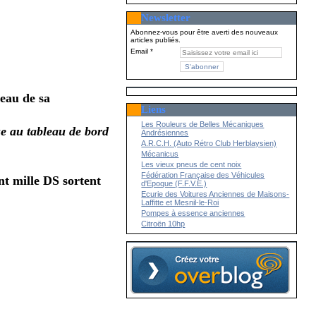
Newsletter
Abonnez-vous pour être averti des nouveaux
articles publiés.
Email
veau de sa
Liens
Les Rouleurs de Belles Mécaniques
sse au tableau de bord
Andrésiennes
A.R.C.H. (Auto Rétro Club Herblaysien)
Mécanicus
Les vieux pneus de cent noix
Fédération Française des Véhicules
nt mille DS sortent
d'Epoque (F.F.V.E.)
Ecurie des Voitures Anciennes de Maisons-
Laffitte et Mesnil-le-Roi
Pompes à essence anciennes
Citroën 10hp