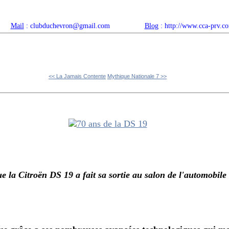
Mail
: clubduchevron@gmail.com
Blog
: http://www.cca-prv.c
ropos
Articles récents
Catégories
Compteur
Agenda 
<< La Jamais Contente
Mythique Nationale 7 >>
itroën DS 19 a fait sa sortie au salon de l'automobile