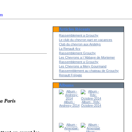
om
Articles Récents
2022
Rassemblement a Grouchy
Le club du chevron part en vacances
Club du chevron aux Andelys
La Renault 4cv
Rassemblement Grouchy
Les Chevrons a l 'Abbaye de Mortemer
Rassemblement a Grouchy
Les Chevrons a Mery Gourmand
Rassemnblement au chateau de Grouchy
Renault Frégate
Albums
 a Paris
Album -
Album - Rdv-
Andresy-2014
Octobre-2014
Album -