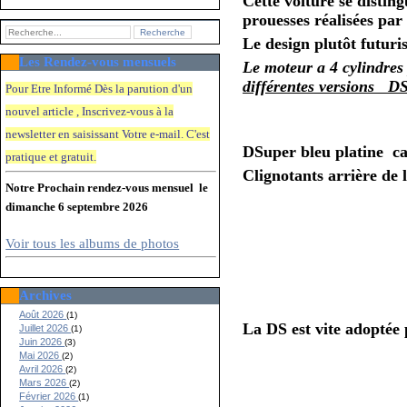
Cette voiture se distin
prouesses réalisées pa
Le design plutôt futuri
Les Rendez-vous mensuels
Le moteur a 4 cylindres p
différentes versions DS
Pour Etre Informé Dès la parution d'un
nouvel article , Inscrivez-vous à la
newsletter en saisissant Votre e-mail. C'e
st
DSuper bleu platine ca
pratique et gratuit.
Clignotants arrière de l
Notre Prochain rendez-vous mensuel le
dimanche 6 septembre 2026
Voir tous les albums de photos
Archives
Août 2026
(1)
La DS est vite adoptée p
Juillet 2026
(1)
Juin 2026
(3)
Mai 2026
(2)
Avril 2026
(2)
Mars 2026
(2)
Février 2026
(1)