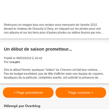
Retrouvez en images tous nos rendez-vous mensuels de l'année 2010
devant le chateau de Grouchy à Osny, en cliquant sur les photos pour voir
nos albums et sur les liens pour d'autres photos ou vidéos fournis par nos
visiteurs : Septembre 2010 98 voitures....
Un début de saison prometteur...
Publié le 08/03/2010 à 16:42
Par
cca.prv
Dès le début Février, quelques "sixties" du Chevron ont fait leur cinéma.....
Pas de budget exorbitant, pas de tête d'affiche mais une équipe de copains,
fanatiques de la pellicule, cinéphiles avertis, ont sollicité la présence de
quelques véhicules des...
< Page précédente
Page suivante >
Hébergé par Overblog