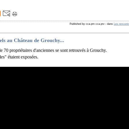
Published by cca.prv cca.prv
-
dans
Les rencont
ls au Château de Grouchy...
ale 70 propriétaires d'anciennes se sont retrouvés à Grouchy.
lles" étaient exposées.