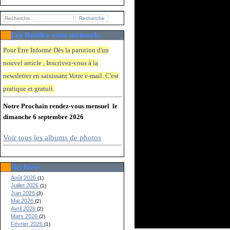
Les Rendez-vous mensuels
Pour Etre Informé Dès la parution d'un
nouvel article , Inscrivez-vous à la
newsletter en saisissant Votre e-mail. C'e
st
pratique et gratuit.
Notre Prochain rendez-vous mensuel le
dimanche 6 septembre 2026
Voir tous les albums de photos
Archives
Août 2026
(1)
Juillet 2026
(1)
Juin 2026
(3)
Mai 2026
(2)
Avril 2026
(2)
Mars 2026
(2)
Février 2026
(1)