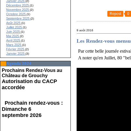
Janvier 2026
(2)
Décembre 2025
(1)
Novembre 2025
(2)
Repost
0
Octobre 2025
(1)
Septembre 2025
(2)
Août 2025
(1)
Juillet 2025
(1)
9 août 2016
Juin 2025
(1)
Mai 2025
(2)
Les Rendez-vous mensue
Avril 2025
(1)
Mars 2025
(1)
Février 2025
(2)
Par cette belle journée estiv
Janvier 2025
(3)
A noter qu'en Juillet, 80 "be
Agenda 2024
Prochains Rendez-Vous au
Château de Grouchy
Autorisation du CACP
accordée
Prochain rendez-vous :
Dimanche 6
septembre 2026