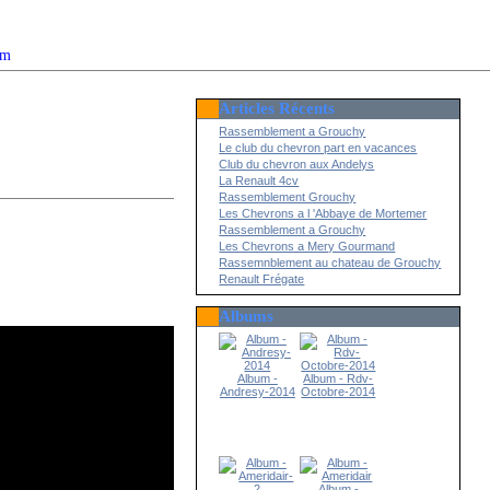
om
Articles Récents
2022
Rassemblement a Grouchy
Le club du chevron part en vacances
Club du chevron aux Andelys
La Renault 4cv
Rassemblement Grouchy
Les Chevrons a l 'Abbaye de Mortemer
Rassemblement a Grouchy
Les Chevrons a Mery Gourmand
Rassemnblement au chateau de Grouchy
Renault Frégate
Albums
Album -
Album - Rdv-
Andresy-2014
Octobre-2014
Album -