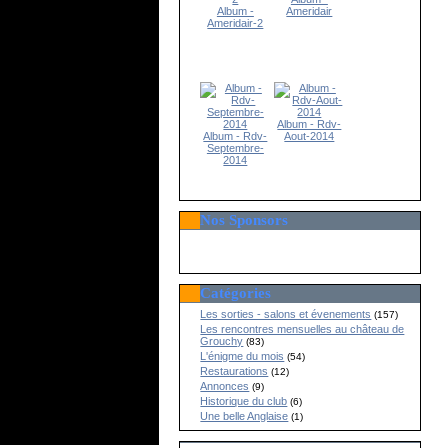
Album -
Ameridair
Ameridair-2
Album - Rdv-
Album - Rdv-
Aout-2014
Septembre-
2014
Nos Sponsors
Catégories
Les sorties - salons et évenements
(157)
Les rencontres mensuelles au château de
Grouchy
(83)
L'énigme du mois
(54)
Restaurations
(12)
Annonces
(9)
Historique du club
(6)
Une belle Anglaise
(1)