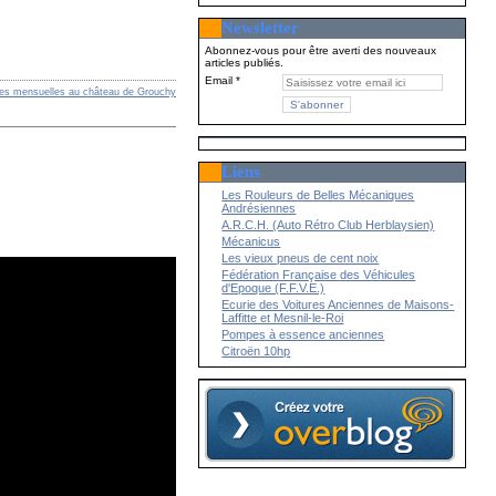
Newsletter
Abonnez-vous pour être averti des nouveaux
articles publiés.
Email
res mensuelles au château de Grouchy
Liens
Les Rouleurs de Belles Mécaniques
Andrésiennes
A.R.C.H. (Auto Rétro Club Herblaysien)
Mécanicus
Les vieux pneus de cent noix
Fédération Française des Véhicules
d'Epoque (F.F.V.E.)
Ecurie des Voitures Anciennes de Maisons-
Laffitte et Mesnil-le-Roi
Pompes à essence anciennes
Citroën 10hp