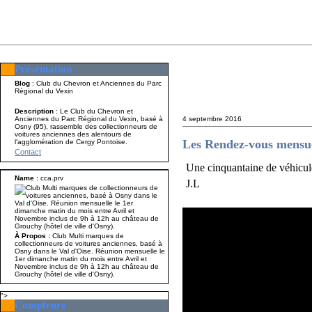
Présentation
Présentation
Nom A p
Blog
: Club du Chevron et Anciennes du Parc
Régional du Vexin
Description
: Le Club du Chevron et
Anciennes du Parc Régional du Vexin, basé à
4 septembre 2016
Osny (95), rassemble des collectionneurs de
voitures anciennes des alentours de
Les Rendez-vous mensue
l'agglomération de Cergy Pontoise.
Contact
Une cinquantaine de véhicules
Name :
cca.prv
J.L
À Propos :
Club Multi marques de
collectionneurs de voitures anciennes, basé à
Osny dans le Val d'Oise. Réunion mensuelle le
1er dimanche matin du mois entre Avril et
Novembre inclus de 9h à 12h au château de
Grouchy (hôtel de ville d'Osny).
">
Compteurs