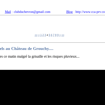
Mail
: clubduchevron@gmail.com
Blog
: http://www.cca-prv.c
ropos
Articles récents
Catégories
Compteur
Agenda 
<<
<
1
2
3
5
6
7
8
9
>
>>
4
ls au Château de Grouchy....
 ce matin malgré la grisaille et les risques pluvieux...