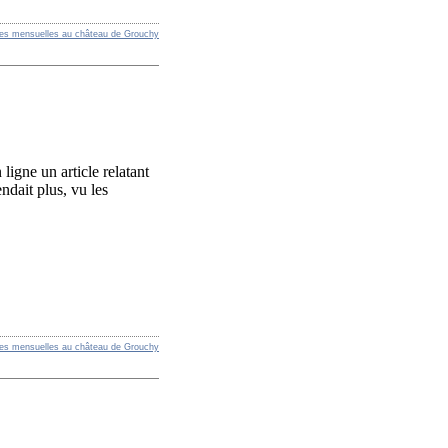
res mensuelles au château de Grouchy
ligne un article relatant
ndait plus, vu les
res mensuelles au château de Grouchy