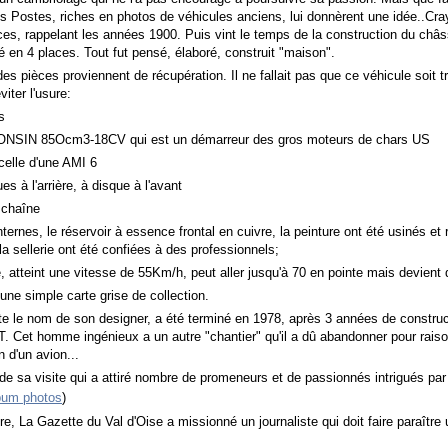
s Postes, riches en photos de véhicules anciens, lui donnèrent une idée..Cra
laces, rappelant les années 1900. Puis vint le temps de la construction du ch
é en 4 places. Tout fut pensé, élaboré, construit "maison".
es proviennent de récupération. Il ne fallait pas que ce véhicule soit tro
iter l'usure:
s
 85Ocm3-18CV qui est un démarreur des gros moteurs de chars US
le d'une AMI 6
 l'arrière, à disque à l'avant
chaîne
, le réservoir à essence frontal en cuivre, la peinture ont été usinés et 
 sellerie ont été confiées à des professionnels;
nt une vitesse de 55Km/h, peut aller jusqu'à 70 en pointe mais devient d
mple carte grise de collection.
nom de son designer, a été terminé en 1978, après 3 années de construct
. Cet homme ingénieux a un autre "chantier" qu'il a dû abandonner pour raison
n d'un avion...
ite qui a attiré nombre de promeneurs et de passionnés intrigués par c
bum photos
)
zette du Val d'Oise a missionné un journaliste qui doit faire paraître un