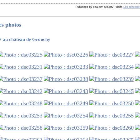
Published by cca.prv cca.prv
-
dans
Les rencont
es photos
07 au château de Grouchy