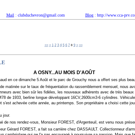
Mail
: clubduchevron@gmail.com
Blog
: http://www.cca-prv.c
ropos
Articles récents
Catégories
Compteur
Agenda 
<<
<
1
2
3
4
5
6
7
9
>
>>
8
LE
A OSNY...AU MOIS D'AOÛT
aud en ce dimanche 5 Août et le parc de Grouchy nous a offert ses plus beau
e matinée sur le taux de fréquentation du rassemblement mensuel, nous avo
tionneurs avec bien sûr les fidèles, les nouveaux adhérents avec de très beaux 
78 de 1933, berline longue développant 16CV,2600cm3-6 cylindres. Véhicule 
t s'est achevée cette année, au printemps. Son propriétaire a choisi cette jour
 jour.
nos rendez-vous, Monsieur FOREST, d'Argenteuil, est venu nous présente
rard FOREST, a fait sa carrière chez DASSAULT. Collectionneur d'armes
'un cambriolage qui ne l'a pas encouragé à poursuivre sa passion. Mais que f