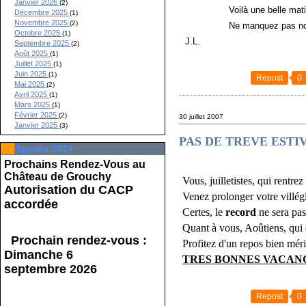
Janvier 2026
(2)
Voilà une belle matinée qui
Décembre 2025
(1)
Novembre 2025
(2)
Ne manquez pas notre pro
Octobre 2025
(1)
J.L.
Septembre 2025
(2)
Août 2025
(1)
Juillet 2025
(1)
Juin 2025
(1)
Repost
0
Mai 2025
(2)
Avril 2025
(1)
Mars 2025
(1)
Février 2025
(2)
30 juillet 2007
Janvier 2025
(3)
PAS DE TREVE ESTI
Agenda 2024
Prochains Rendez-Vous au
Château de Grouchy
Vous, juilletistes, qui rentre
Autorisation du CACP
Venez prolonger votre villég
accordée
Certes, le
record
ne sera pas
Quant à vous, Aoûtiens, qui ê
Prochain rendez-vous :
Profitez d'un repos bien mérit
Dimanche 6
TRES BONNES VACANC
septembre 2026
Repost
0