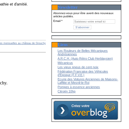
ie et d'amitié.
Newsletter
Abonnez-vous pour être averti des nouveaux
articles publiés.
Email
res mensuelles au château de Grouchy
Liens
Les Rouleurs de Belles Mécaniques
Andrésiennes
A.R.C.H. (Auto Rétro Club Herblaysien)
Mécanicus
Les vieux pneus de cent noix
Fédération Française des Véhicules
d'Epoque (F.F.V.E.)
Ecurie des Voitures Anciennes de Maisons-
chy.
Laffitte et Mesnil-le-Roi
Pompes à essence anciennes
Citroën 10hp