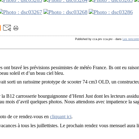
Published by cca.prv cca.prv
-
dans
Les rencont
es ont bravé les prévisions pessimistes de météo France. Ils ont eu raison 
eau soleil et d’un beau ciel bleu.
ait sorti un rarissime prototype de scooter 74 cm3 OLD, un constructeu
la B12 carrosserie bourguignonne d’Henri Just dont les lecteurs assidu
au mois d’avril quelques photos. Nous attendons avec impatience la sag
hoto de ce rendez-vous en
cliquant ici
.
cances à tous les juillettistes. Le prochain rendez vous mensuel aura l