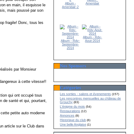
Album -
Ameridair
yon en main, il esquisse le
Ameridair-2
âssis, mais poussé par son
p fragile! Donc, tous les
Album - Rdv-
Album - Rdv-
Aout-2014
Septembre-
2014
Nos Sponsors
réalisés par Monsieur
angereux à cette vitesse!!
Catégories
Les sorties - salons et évenements
(157)
ion qui ont occupé tous
Les rencontres mensuelles au château de
 de santé et qui, pourtant,
Grouchy
(83)
L'énigme du mois
(54)
Restaurations
(12)
ette petite auto moderne
Annonces
(9)
Historique du club
(6)
Une belle Anglaise
(1)
 article sur le Club dans