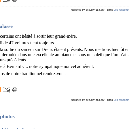
Published by cca.prv cca.prv
-
dans
Les rencont
ulasse
certains ont hésité à sortir leur grand-mère.
l de 47 voitures tient toujours.
 la sortie du samedi sur Dreux étaient présents. Nous mettrons bientôt en 
st déroulée dans une excellente ambiance et sous un soleil que l’on n’atte
ours précédents.
e à Bernard C., notre sympathique nouvel adhérent.
tos de notre traditionnel rendez-vous.
Published by cca.prv cca.prv
-
dans
Les rencont
 photos