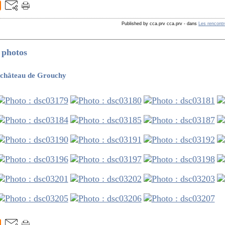
Published by cca.prv cca.prv
-
dans
Les rencont
 photos
 château de Grouchy