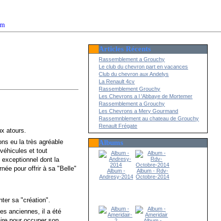
om
Articles Récents
2022
Rassemblement a Grouchy
Le club du chevron part en vacances
Club du chevron aux Andelys
La Renault 4cv
Rassemblement Grouchy
Les Chevrons a l 'Abbaye de Mortemer
Rassemblement a Grouchy
Les Chevrons a Mery Gourmand
Rassemnblement au chateau de Grouchy
Renault Frégate
x atours.
ns eu la très agréable
Albums
véhicules et tout
exceptionnel dont la
née pour offrir à sa "Belle"
Album -
Album - Rdv-
Andresy-2014
Octobre-2014
r sa "création".
 anciennes, il a été
aire pour occuper son
Album -