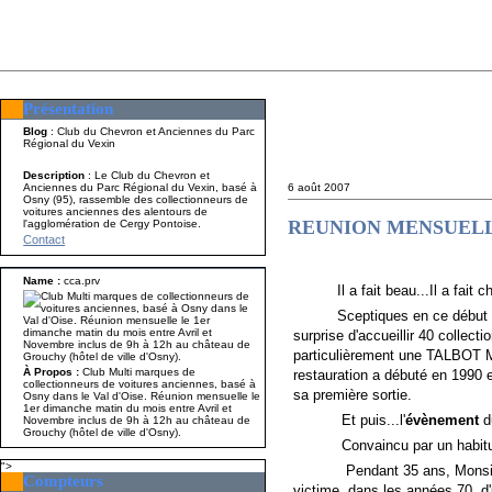
Présentation
Présentation
Nom A p
Blog
: Club du Chevron et Anciennes du Parc
Régional du Vexin
Description
: Le Club du Chevron et
Anciennes du Parc Régional du Vexin, basé à
6 août 2007
Osny (95), rassemble des collectionneurs de
voitures anciennes des alentours de
REUNION MENSUEL
l'agglomération de Cergy Pontoise.
Contact
Name :
cca.prv
Il a fait beau...Il a fait ch
Sceptiques en ce début d
surprise d'accueillir 40 collec
particulièrement une TALBOT M
À Propos :
Club Multi marques de
restauration a débuté en 1990 e
collectionneurs de voitures anciennes, basé à
sa première sortie.
Osny dans le Val d'Oise. Réunion mensuelle le
1er dimanche matin du mois entre Avril et
Et puis...l'
évènement
du
Novembre inclus de 9h à 12h au château de
Grouchy (hôtel de ville d'Osny).
Convaincu par un habitué de 
">
Pendant 35 ans, Monsieur Gé
Compteurs
victime, dans les années 70, d