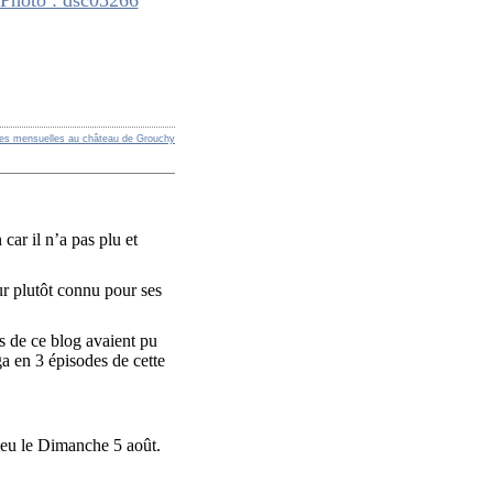
res mensuelles au château de Grouchy
car il n’a pas plu et
r plutôt connu pour ses
s de ce blog avaient pu
a en 3 épisodes de cette
ieu le Dimanche 5 août.