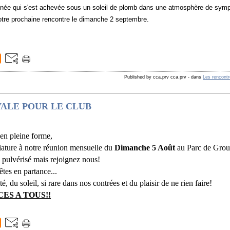
 s'est achevée sous un soleil de plomb dans une atmosphère de sympath
chaine rencontre le dimanche 2 septembre.
Published by cca.prv cca.prv
-
dans
Les rencont
VALE POUR LE CLUB
z en pleine forme,
iature à notre réunion mensuelle du
Dimanche 5 Août
au Parc de Grou
 pulvérisé mais rejoignez nous!
tes en partance...
é, du soleil, si rare dans nos contrées et du plaisir de ne rien faire!
ES A TOUS!!