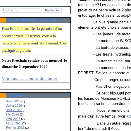
temps libre? Les calendriers de
projet d'une petite voiture 2 p
entourage, le châssis fut adapt
Les Rendez-vous mensuels
La plus grande partie des pièc
éléments ont été choisis pour év
Pour Etre Informé Dès la parution d'un
- Les jantes ..de moto
nouvel article , Inscrivez-vous à la
- Le moteur..un WISCONSIN
newsletter en saisissant Votre e-mail. C'e
st
- La boîte de vitesse..cel
pratique et gratuit.
- Les freins..hydrauliques à
Notre Prochain rendez-vous mensuel le
- La transmission..par 
dimanche 6 septembre 2026
- La carosserie, les lanternes
FOREST. Seules la capotte et la
Voir tous les albums de photos
Ce petit engin, unique, attei
Pas d'homologation, une si
Ce petit bijou,qui porte le 
Archives
les loisirs de Monsieur FOREST
Août 2026
(1)
touchait à sa fin: la constructio
Juillet 2026
(1)
Juin 2026
Nous le remercions de sa vis
(3)
Mai 2026
(2)
mais d'un autre temps! (voir
al
Avril 2026
(2)
Dans un autre registre, La Ga
Mars 2026
(2)
Février 2026
(1)
le n° du mercredi 8 Août.