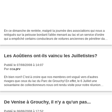
En ce dimanche de rentrée, malgré la journée des associations qui nous a
relégués sur la pelouse bordant l'allée menant au lac et un service d'ordre
qui a empêché certains conducteurs de voitures anciennes de pénétrer dans
le parc, une cinquantaine de...
Les Aoûtiens ont-ils vaincu les Juilletistes?
Publié le 07/08/2008 à 14:07
Par
cca.prv
Eh bien non!! C'est à croire que nos membres ont vogué vers d'autres
rivages que ceux du lac du Parc de Grouchy! En effet, le 6 Juillet une
soixantaine de collectionneurs nous ont rendu visite pour notre réunion
mensuelle. Comme à chaque fois, nous avons...
De Venise à Grouchy, il n'y a qu'un pas...
Publié le 06/06/2008 à 17:52