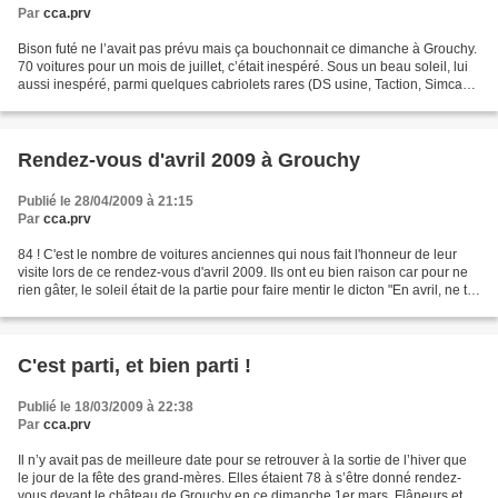
Par
cca.prv
Bison futé ne l’avait pas prévu mais ça bouchonnait ce dimanche à Grouchy.
70 voitures pour un mois de juillet, c’était inespéré. Sous un beau soleil, lui
aussi inespéré, parmi quelques cabriolets rares (DS usine, Taction, Simca
8), nous avons pu admirer...
Rendez-vous d'avril 2009 à Grouchy
Publié le 28/04/2009 à 21:15
Par
cca.prv
84 ! C'est le nombre de voitures anciennes qui nous fait l'honneur de leur
visite lors de ce rendez-vous d'avril 2009. Ils ont eu bien raison car pour ne
rien gâter, le soleil était de la partie pour faire mentir le dicton "En avril, ne te
découvres pas...
C'est parti, et bien parti !
Publié le 18/03/2009 à 22:38
Par
cca.prv
Il n’y avait pas de meilleure date pour se retrouver à la sortie de l’hiver que
le jour de la fête des grand-mères. Elles étaient 78 à s’être donné rendez-
vous devant le château de Grouchy en ce dimanche 1er mars. Flâneurs et