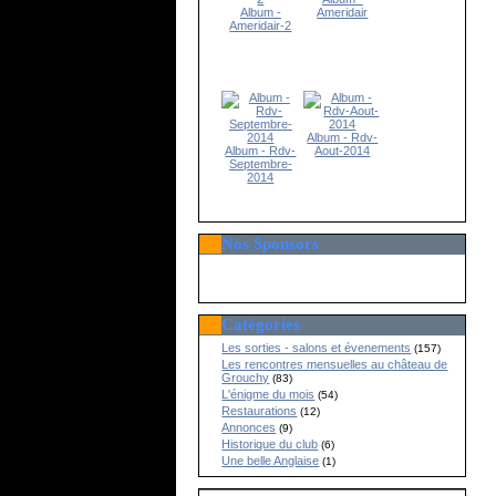
Album -
Ameridair
Ameridair-2
Album - Rdv-
Album - Rdv-
Aout-2014
Septembre-
2014
Nos Sponsors
Catégories
Les sorties - salons et évenements
(157)
Les rencontres mensuelles au château de
Grouchy
(83)
L'énigme du mois
(54)
Restaurations
(12)
Annonces
(9)
Historique du club
(6)
Une belle Anglaise
(1)