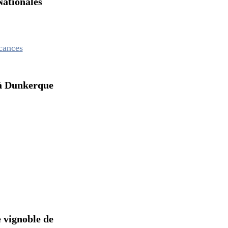
onales
erque
noble de