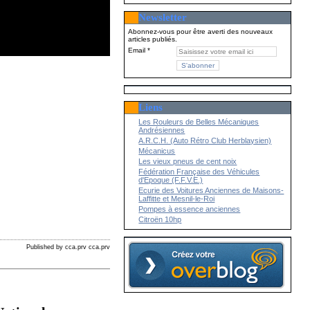
Newsletter
Abonnez-vous pour être averti des nouveaux
articles publiés.
Email
Liens
Les Rouleurs de Belles Mécaniques
Andrésiennes
A.R.C.H. (Auto Rétro Club Herblaysien)
Mécanicus
Les vieux pneus de cent noix
Fédération Française des Véhicules
d'Epoque (F.F.V.E.)
Ecurie des Voitures Anciennes de Maisons-
Laffitte et Mesnil-le-Roi
Pompes à essence anciennes
Citroën 10hp
Published by cca.prv cca.prv