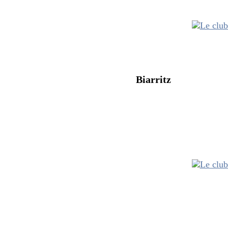
De la porte
Biarritz
La Nationale 
Le Bureau