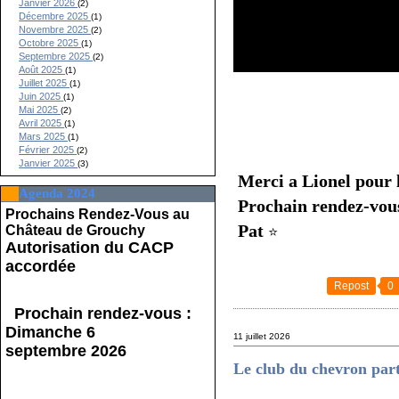
Janvier 2026
(2)
Décembre 2025
(1)
Novembre 2025
(2)
Octobre 2025
(1)
Septembre 2025
(2)
Août 2025
(1)
Juillet 2025
(1)
Juin 2025
(1)
Mai 2025
(2)
Avril 2025
(1)
Mars 2025
(1)
Février 2025
(2)
Janvier 2025
(3)
Merci a Lionel pour 
Agenda 2024
Prochain rendez-vou
Prochains Rendez-Vous au
Pat
Château de Grouchy
⭐
Autorisation du CACP
accordée
Repost
0
Prochain rendez-vous :
Dimanche 6
11 juillet 2026
septembre 2026
Le club du chevron par