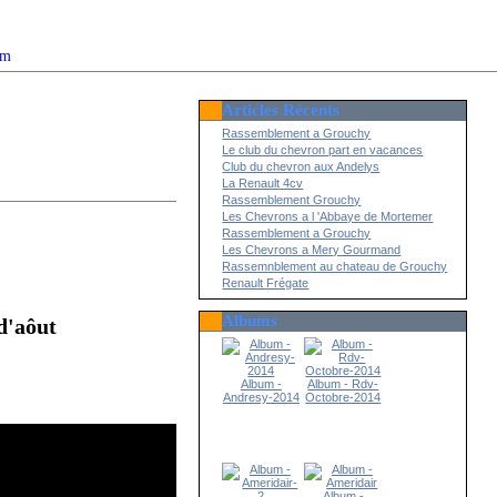
om
Articles Récents
2022
Rassemblement a Grouchy
Le club du chevron part en vacances
Club du chevron aux Andelys
La Renault 4cv
Rassemblement Grouchy
Les Chevrons a l 'Abbaye de Mortemer
Rassemblement a Grouchy
Les Chevrons a Mery Gourmand
Rassemnblement au chateau de Grouchy
Renault Frégate
Albums
d'aôut
Album -
Album - Rdv-
Andresy-2014
Octobre-2014
Album -