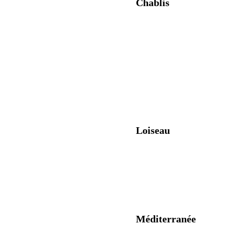
Chablis
Bien s
Sa route Na
Loiseau
Faire le plein d
Méditerranée