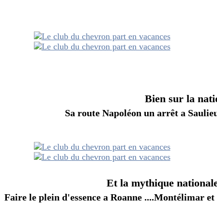
ur la national
poléon un arrêt a Saulieu che
Et la mythique national
'essence a Roanne ....Montélimar et son 