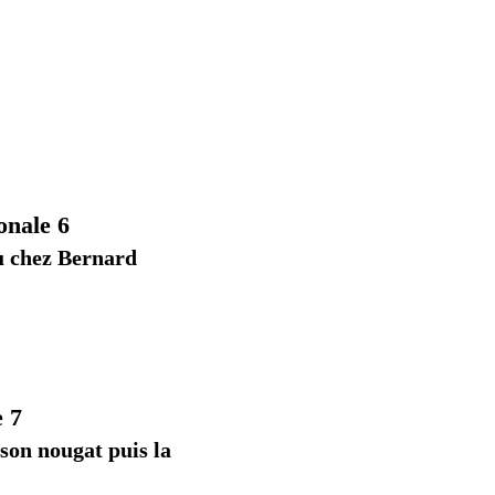
e 6
z Bernard
e 7
nougat puis la