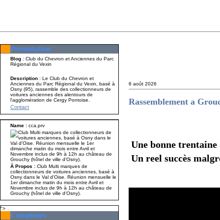
Présentation
Présentation
Nom A p
Blog
: Club du Chevron et Anciennes du Parc
Régional du Vexin
Description
: Le Club du Chevron et
Anciennes du Parc Régional du Vexin, basé à
6 août 2026
Osny (95), rassemble des collectionneurs de
voitures anciennes des alentours de
Rassemblement a Grou
l'agglomération de Cergy Pontoise.
Contact
Name :
cca.prv
Une bonne trentaine
Un reel succès malgr
À Propos :
Club Multi marques de
collectionneurs de voitures anciennes, basé à
Osny dans le Val d'Oise. Réunion mensuelle le
1er dimanche matin du mois entre Avril et
Novembre inclus de 9h à 12h au château de
Grouchy (hôtel de ville d'Osny).
">
Compteurs