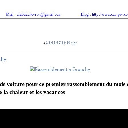
Mail
: clubduchevron@gmail.com
Blog
: http://www.cca-prv.c
ropos
Articles récents
Catégories
Compteur
Agenda 
20
30
40
50
2
3
4
5
6
7
8
9
10
>
>>
1
chy
 de voiture pour ce premier rassemblement du mois 
é la chaleur et les vacances