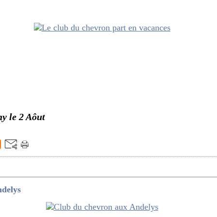
y le 2 Aôut
ndelys