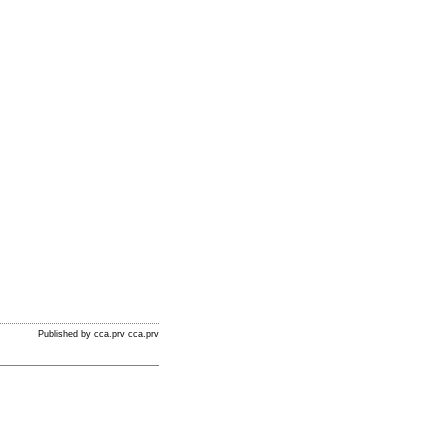
Published by cca.prv cca.prv