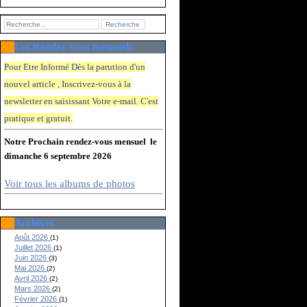
Les Rendez-vous mensuels
Pour Etre Informé Dès la parution d'un
nouvel article , Inscrivez-vous à la
newsletter en saisissant Votre e-mail. C'e
st
pratique et gratuit.
Notre Prochain rendez-vous mensuel le
dimanche 6 septembre 2026
Voir tous les albums de photos
Archives
Août 2026
(1)
Juillet 2026
(1)
Juin 2026
(3)
Mai 2026
(2)
Avril 2026
(2)
Mars 2026
(2)
Février 2026
(1)