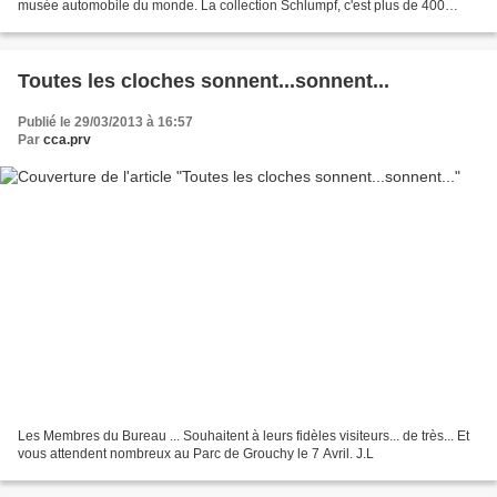
musée automobile du monde. La collection Schlumpf, c'est plus de 400
voitures datant des années 1878 jusqu'à nos...
Toutes les cloches sonnent...sonnent...
Publié le 29/03/2013 à 16:57
Par
cca.prv
Les Membres du Bureau ... Souhaitent à leurs fidèles visiteurs... de très... Et
vous attendent nombreux au Parc de Grouchy le 7 Avril. J.L