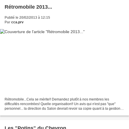
Rétromobile 2013...
Publié le 20/02/2013 à 12:15
Par
cca.prv
Rétromobile...Cela se mérite!! Demandez plutôt à nos membres les
difficultés rencontrées! Quelle organisation!! Un avis qui n'est pas "que"
personnel... la direction du Salon devrait revoir sa copie quant à la gestion et
à l'envoi des billets...Un petit...
Les "Potins" du Chevron...