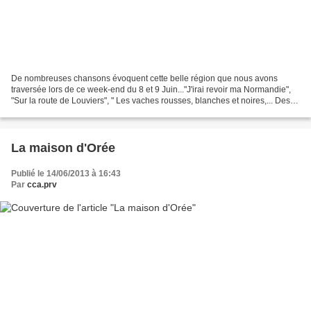
De nombreuses chansons évoquent cette belle région que nous avons
traversée lors de ce week-end du 8 et 9 Juin..."J'irai revoir ma Normandie",
"Sur la route de Louviers", " Les vaches rousses, blanches et noires,... Des
pommiers dans la prairie....Et...
La maison d'Orée
Publié le 14/06/2013 à 16:43
Par
cca.prv