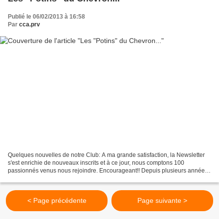
Publié le 06/02/2013 à 16:58
Par
cca.prv
Quelques nouvelles de notre Club: A ma grande satisfaction, la Newsletter
s'est enrichie de nouveaux inscrits et à ce jour, nous comptons 100
passionnés venus nous rejoindre. Encourageant!! Depuis plusieurs années,
le Club participait à une journée fort...
< Page précédente
Page suivante >