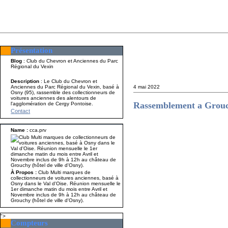
Présentation
Présentation
Nom A p
Blog
: Club du Chevron et Anciennes du Parc
Régional du Vexin
Description
: Le Club du Chevron et
Anciennes du Parc Régional du Vexin, basé à
4 mai 2022
Osny (95), rassemble des collectionneurs de
voitures anciennes des alentours de
Rassemblement a Grou
l'agglomération de Cergy Pontoise.
Contact
Name :
cca.prv
9 heure ouve
À Propos :
Club Multi marques de
collectionneurs de voitures anciennes, basé à
Osny dans le Val d'Oise. Réunion mensuelle le
1er dimanche matin du mois entre Avril et
Novembre inclus de 9h à 12h au château de
Grouchy (hôtel de ville d'Osny).
">
Compteurs