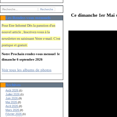
Ce dimanche 1er Mai so
Les Rendez-vous mensuels
Pour Etre Informé Dès la parution d'un
nouvel article , Inscrivez-vous à la
newsletter en saisissant Votre e-mail. C'e
st
pratique et gratuit.
Notre Prochain rendez-vous mensuel le
dimanche 6 septembre 2026
Voir tous les albums de photos
Archives
Août 2026
(1)
Juillet 2026
(1)
Juin 2026
(3)
Mai 2026
(2)
Avril 2026
(2)
Mars 2026
(2)
Février 2026
(1)