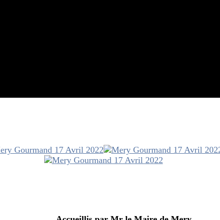
e
 par Mr le Maire de Mery