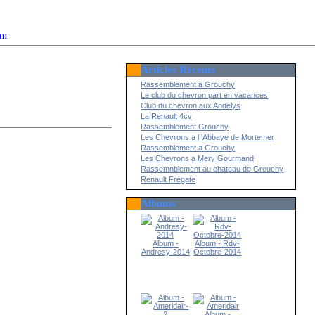
om
Articles Récents
2022
Rassemblement a Grouchy
Le club du chevron part en vacances
Club du chevron aux Andelys
La Renault 4cv
Rassemblement Grouchy
Les Chevrons a l 'Abbaye de Mortemer
Rassemblement a Grouchy
Les Chevrons a Mery Gourmand
Rassemnblement au chateau de Grouchy
Renault Frégate
Albums
Album -
Album - Rdv-
Andresy-2014
Octobre-2014
Album -