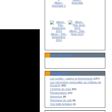
Album -
Ameridair
Ameridair-2
Album - Rdv-
Album - Rdv-
Aout-2014
Septembre-
2014
Nos Sponsors
Catégories
Les sorties - salons et évenements
(157)
Les rencontres mensuelles au château de
Grouchy
(83)
L'énigme du mois
(54)
Restaurations
(12)
Annonces
(9)
Historique du club
(6)
Une belle Anglaise
(1)