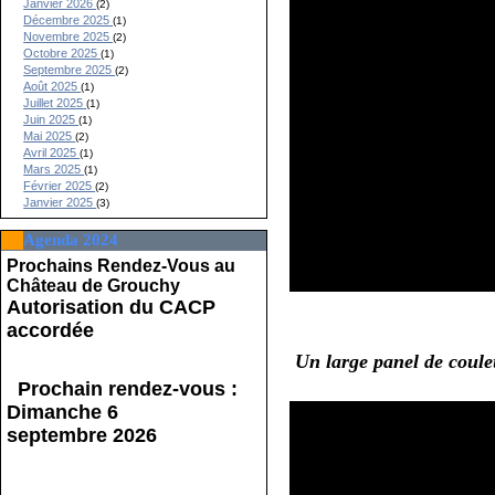
Janvier 2026
(2)
Décembre 2025
(1)
Novembre 2025
(2)
Octobre 2025
(1)
Septembre 2025
(2)
Août 2025
(1)
Juillet 2025
(1)
Juin 2025
(1)
Mai 2025
(2)
Avril 2025
(1)
Mars 2025
(1)
Février 2025
(2)
Janvier 2025
(3)
Agenda 2024
Prochains Rendez-Vous au
Château de Grouchy
Autorisation du CACP
accordée
Un large panel de coule
Prochain rendez-vous :
Dimanche 6
septembre 2026