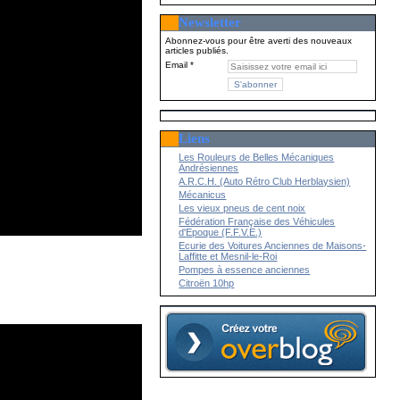
Newsletter
Abonnez-vous pour être averti des nouveaux
articles publiés.
Email
Liens
Les Rouleurs de Belles Mécaniques
Andrésiennes
A.R.C.H. (Auto Rétro Club Herblaysien)
Mécanicus
Les vieux pneus de cent noix
Fédération Française des Véhicules
d'Epoque (F.F.V.E.)
Ecurie des Voitures Anciennes de Maisons-
Laffitte et Mesnil-le-Roi
Pompes à essence anciennes
Citroën 10hp