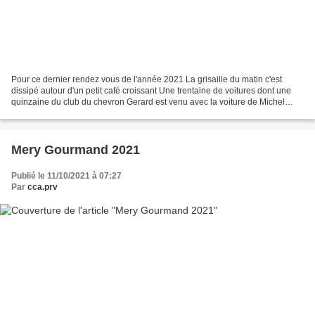
Pour ce dernier rendez vous de l'année 2021 La grisaille du matin c'est
dissipé autour d'un petit café croissant Une trentaine de voitures dont une
quinzaine du club du chevron Gerard est venu avec la voiture de Michel
Delsaux Michel nous a quitté ce...
Mery Gourmand 2021
Publié le 11/10/2021 à 07:27
Par
cca.prv