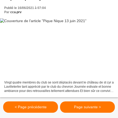
Publié le 16/06/2021 à 07:04
Par
cca.prv
Vingt quatre membres du club se sont déplacés devant le château de st cyr a
Lavilletertre tant apprécié par le club du chevron Journée estivale et bonne
ambiance pour des retrouvailles tellement attendues Et bien sûr ce convivial
pique-nique !!!! Difficile...
< Page précédente
Page suivante >