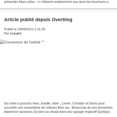
présentes Mais celles - ci n'étaient certainement pas dans les bouchons a
cette époque Quelques plus modernes !!! Le...
Article publié depuis Overblog
Publié le 19/08/2021 à 11:29
Par
cca.prv
Du soleil a grouchy Avec Josette ,Alain , Lionel ,Christian et Denis pour
accueillir une soixantaine de voitures Bien sur , Beaucoup de nos anciennes
étaient en vacances Ou bien au chaud dans leur garage respectif Quelques
exceptions un peu plus modernes...