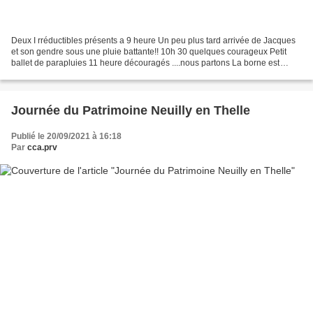
Deux I rréductibles présents a 9 heure Un peu plus tard arrivée de Jacques
et son gendre sous une pluie battante!! 10h 30 quelques courageux Petit
ballet de parapluies 11 heure découragés ....nous partons La borne est
gorgée d"eau , un peu de difficultés...
Journée du Patrimoine Neuilly en Thelle
Publié le 20/09/2021 à 16:18
Par
cca.prv