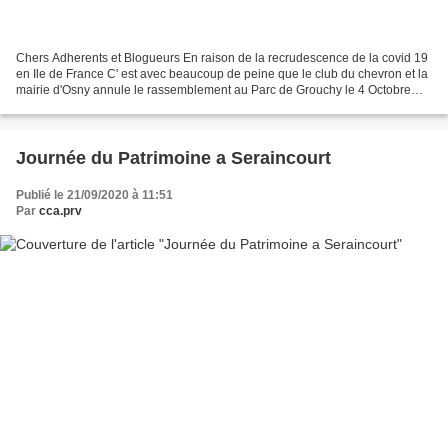
Chers Adherents et Blogueurs En raison de la recrudescence de la covid 19
en Ile de France C' est avec beaucoup de peine que le club du chevron et la
mairie d'Osny annule le rassemblement au Parc de Grouchy le 4 Octobre
2020 Bien sur nous resterons en...
Journée du Patrimoine a Seraincourt
Publié le 21/09/2020 à 11:51
Par
cca.prv