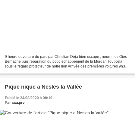
9 heure ouverture du parc par Christian Déja bien occupé , nourrir les Oies
Bernache puis réparation du pot d’échappement de la Morgan Tout cela
sous le regard protecteur de notre lion Arrivée des premières voitures 9h30
12 voitures 10h30 64 voitures...
Pique nique a Nesles la Vallée
Publié le 24/08/2020 à 08:10
Par
cca.prv