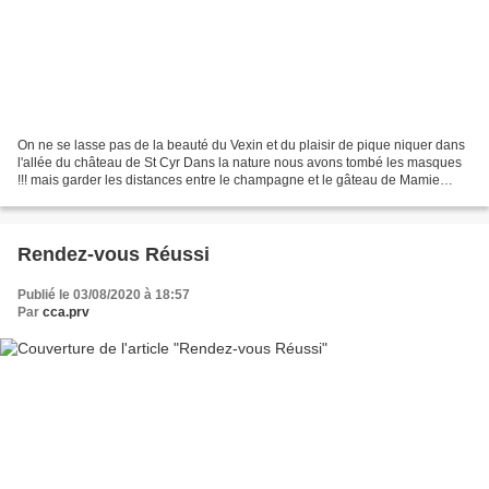
On ne se lasse pas de la beauté du Vexin et du plaisir de pique niquer dans
l'allée du château de St Cyr Dans la nature nous avons tombé les masques
!!! mais garder les distances entre le champagne et le gâteau de Mamie
Josette Recette du Gâteau de mamie...
Rendez-vous Réussi
Publié le 03/08/2020 à 18:57
Par
cca.prv