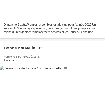
Dimanche 2 août ,Premier rassemblement du club pour l'année 2020 Un
succès !!! 72 équipages présents , masqués ,et disciplinés puisque nous
avons du réorganiser l'emplacement des véhicules Tout ceci dans une
parfaite ambiance Ce magnifique tilleul certainement...
Bonne nouvelle...!!!
Publié le 24/07/2020 à 13:37
Par
cca.prv