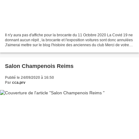
Il n'y aura pas d'affiche pour la brocante du 11 Octobre 2020 La Covid 19 ne
donnant aucun répit , la brocante et l'exposition voitures sont donc annulées
J'aimerai mettre sur le blog l'histoire des anciennes du club Merci de votre
collaboration Pat...
Salon Champenois Reims
Publié le 24/09/2020 à 16:50
Par
cca.prv