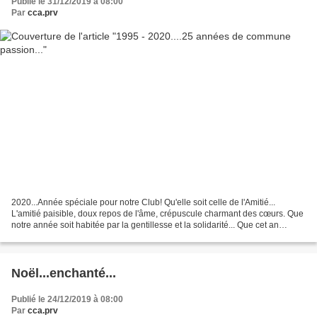
Publié le 31/12/2019 à 08:00
Par
cca.prv
2020...Année spéciale pour notre Club! Qu'elle soit celle de l'Amitié...
L'amitié paisible, doux repos de l'âme, crépuscule charmant des cœurs. Que
notre année soit habitée par la gentillesse et la solidarité... Que cet an
nouveau contribue à nous rendre...
Noël...enchanté...
Publié le 24/12/2019 à 08:00
Par
cca.prv