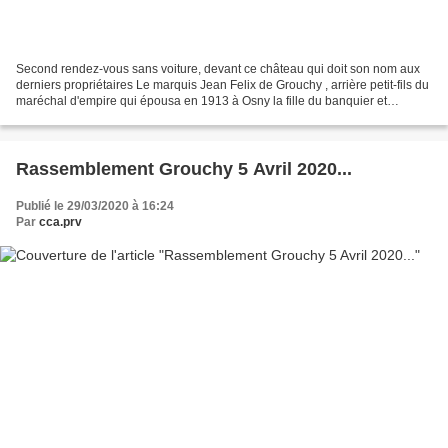
Second rendez-vous sans voiture, devant ce château qui doit son nom aux
derniers propriétaires Le marquis Jean Felix de Grouchy , arrière petit-fils du
maréchal d'empire qui épousa en 1913 à Osny la fille du banquier et
propriétaire du château , mademoiselle...
Rassemblement Grouchy 5 Avril 2020...
Publié le 29/03/2020 à 16:24
Par
cca.prv