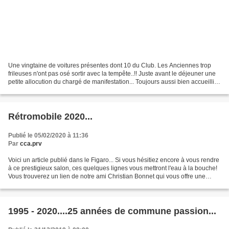
Une vingtaine de voitures présentes dont 10 du Club. Les Anciennes trop
frileuses n'ont pas osé sortir avec la tempête..!! Juste avant le déjeuner une
petite allocution du chargé de manifestation... Toujours aussi bien accueillis
avec chaque année une...
Rétromobile 2020...
Publié le 05/02/2020 à 11:36
Par
cca.prv
Voici un article publié dans le Figaro... Si vous hésitiez encore à vous rendre
à ce prestigieux salon, ces quelques lignes vous mettront l'eau à la bouche!
Vous trouverez un lien de notre ami Christian Bonnet qui vous offre une
visite complète... https://youtu.be/A5AsAnD7ELU...
1995 - 2020....25 années de commune passion...