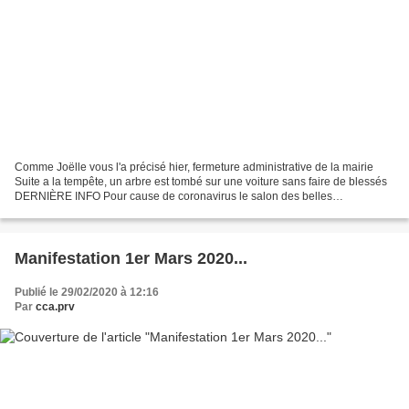
Comme Joëlle vous l'a précisé hier, fermeture administrative de la mairie
Suite a la tempête, un arbre est tombé sur une voiture sans faire de blessés
DERNIÈRE INFO Pour cause de coronavirus le salon des belles
champenoises a Reims est reporté au 9 et...
Manifestation 1er Mars 2020...
Publié le 29/02/2020 à 12:16
Par
cca.prv