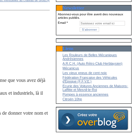
res mensuelles au château de Grouchy
Newsletter
Abonnez-vous pour être averti des nouveaux
articles publiés.
Email
Liens
Les Rouleurs de Belles Mécaniques
Andrésiennes
A.R.C.H. (Auto Rétro Club Herblaysien)
Mécanicus
Les vieux pneus de cent noix
Fédération Française des Véhicules
 pense que vous avez déjà
d'Epoque (F.F.V.E.)
Ecurie des Voitures Anciennes de Maisons-
Laffitte et Mesnil-le-Roi
x et industriels, là il
Pompes à essence anciennes
Citroën 10hp
s de donner votre nom et