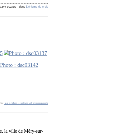
a.prv cca.prv
-
dans
L'énigme du mois
ns
Les sorties - salons et évenements
e, la ville de Méry-sur-