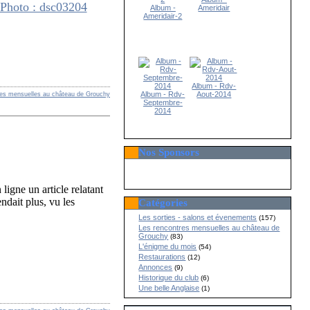
Album -
Ameridair
Ameridair-2
Album - Rdv-
Album - Rdv-
Aout-2014
res mensuelles au château de Grouchy
Septembre-
2014
Nos Sponsors
ligne un article relatant
ndait plus, vu les
Catégories
Les sorties - salons et évenements
(157)
Les rencontres mensuelles au château de
Grouchy
(83)
L'énigme du mois
(54)
Restaurations
(12)
Annonces
(9)
Historique du club
(6)
Une belle Anglaise
(1)