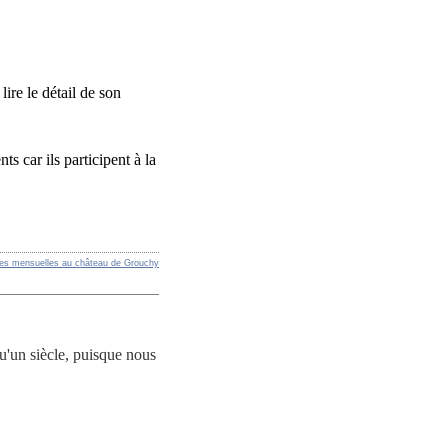
ire le détail de son
 car ils participent à la
res mensuelles au château de Grouchy
u'un siècle, puisque nous