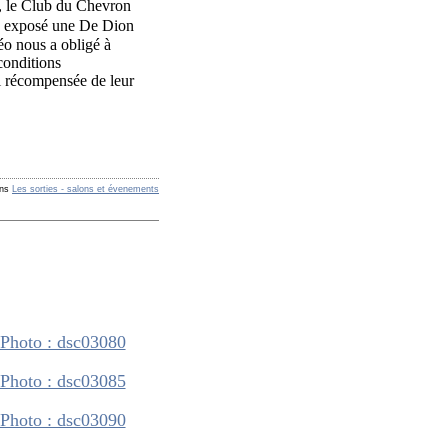
re, le Club du Chevron
 exposé une De Dion
éo nous a obligé à
conditions
si récompensée de leur
ns
Les sorties - salons et évenements