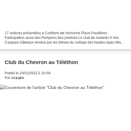
17 voitures présentées a Conflans ste Honorine Place Fouillères :
Participation aussi des Pompiers des yvelines Le club de motards A Vos
Casques Gâteaux vendus par les élèves du collège des hautes rayes Mise
en place des voitures a 9h30 avec 6 degrés...
Club du Chevron au Téléthon
Publié le 24/11/2022 à 10:56
Par
cca.prv