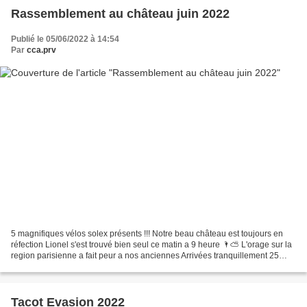
Rassemblement au château juin 2022
Publié le 05/06/2022 à 14:54
Par
cca.prv
5 magnifiques vélos solex présents !!! Notre beau château est toujours en
réfection Lionel s'est trouvé bien seul ce matin a 9 heure 🌂⛅ L'orage sur la
region parisienne a fait peur a nos anciennes Arrivées tranquillement 25
voitures étaient présentes...
Tacot Evasion 2022