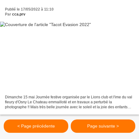
Publié le 17/05/2022 à 11:10
Par
cca.prv
Dimanche 15 mai Journée festive organisée par le Lions club et l'ime du val
fleury d'Osny Le Chateau emmailloté et en travaux a perturbé la
photographe !! Mais très belle journée avec le soleil et la joie des enfants
Prochain Rendez -Vous le Dimanche...
< Page précédente
Page suivante >