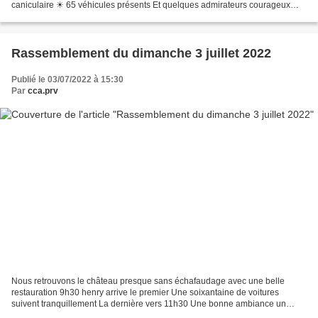
caniculaire ☀ 65 véhicules présents Et quelques admirateurs courageux
Mais....... Peu de courageux pour...
Rassemblement du dimanche 3 juillet 2022
Publié le 03/07/2022 à 15:30
Par
cca.prv
Nous retrouvons le château presque sans échafaudage avec une belle
restauration 9h30 henry arrive le premier Une soixantaine de voitures
suivent tranquillement La dernière vers 11h30 Une bonne ambiance un
beau soleil avec les oies bernaches au fond du...