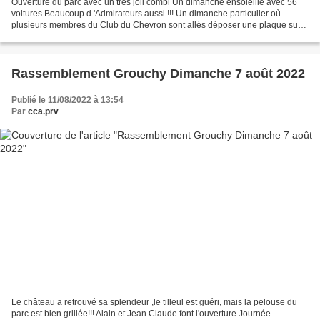
Ouverture du parc avec un très joli combi Un dimanche ensoleillé avec 56
voitures Beaucoup d 'Admirateurs aussi !!! Un dimanche particulier où
plusieurs membres du Club du Chevron sont allés déposer une plaque sur
la tombe de notre Ami Michel Delsaux Suivi...
Rassemblement Grouchy Dimanche 7 août 2022
Publié le 11/08/2022 à 13:54
Par
cca.prv
Le château a retrouvé sa splendeur ,le tilleul est guéri, mais la pelouse du
parc est bien grillée!!! Alain et Jean Claude font l'ouverture Journée