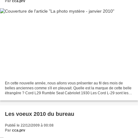
Par
cca.prv
En cette nouvelle année, nous allons vous présenter au fil des mois de
belles anciennes comme s'il en pleuvait. Quelle est la marque de cette belle
étrangère ? Cord L29 Rumble Seat Cabriolet 1930 Les Cord L-29 sont les
premiers modèles d'automobiles du...
Les voeux 2010 du bureau
Publié le 22/12/2009 à 00:08
Par
cca.prv