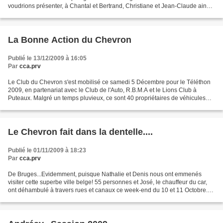
voudrions présenter, à Chantal et Bertrand, Christiane et Jean-Claude ainsi
qu'à leurs proches, nos plus sincères...
La Bonne Action du Chevron
Publié le 13/12/2009 à 16:05
Par
cca.prv
Le Club du Chevron s'est mobilisé ce samedi 5 Décembre pour le Téléthon
2009, en partenariat avec le Club de l'Auto, R.B.M.A et le Lions Club à
Puteaux. Malgré un temps pluvieux, ce sont 40 propriétaires de véhicules
anciens qui étaient présents sur l'esplanade...
Le Chevron fait dans la dentelle....
Publié le 01/11/2009 à 18:23
Par
cca.prv
De Bruges...Evidemment, puisque Nathalie et Denis nous ont emmenés
visiter cette superbe ville belge! 55 personnes et José, le chauffeur du car,
ont déhambulé à travers rues et canaux ce week-end du 10 et 11 Octobre.
Partis aux aurores, un léger incident...