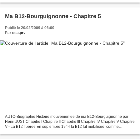
votre réponse par e-mail jusqu'au 31...
Ma B12-Bourguignonne - Chapitre 5
Publié le 20/02/2009 à 06:00
Par
cca.prv
AUTO-Biographie Histoire mouvementée de ma B12-Bourguignonne par
Henri JUST Chapitre I Chapitre II Chapitre III Chapitre IV Chapitre V Chapitre
V - La B12 libérée En septembre 1944 la B12 fut mobilisée, comme
beaucoup d'autres, pour transporter hommes,...