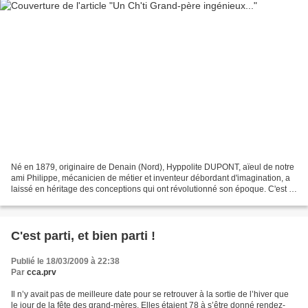
Né en 1879, originaire de Denain (Nord), Hyppolite DUPONT, aïeul de notre
ami Philippe, mécanicien de métier et inventeur débordant d'imagination, a
laissé en héritage des conceptions qui ont révolutionné son époque. C'est à
la quarantaine qu'il va mettre...
C'est parti, et bien parti !
Publié le 18/03/2009 à 22:38
Par
cca.prv
Il n’y avait pas de meilleure date pour se retrouver à la sortie de l’hiver que
le jour de la fête des grand-mères. Elles étaient 78 à s’être donné rendez-