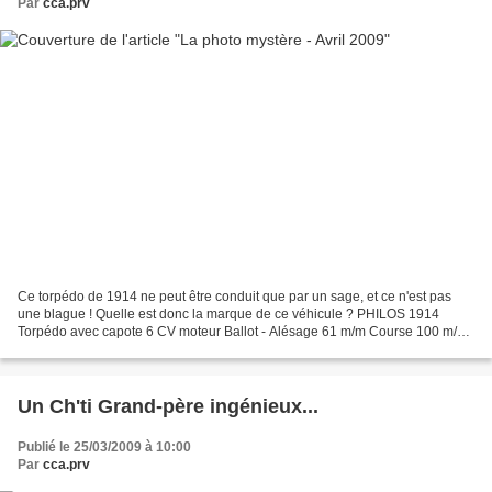
Par
cca.prv
Ce torpédo de 1914 ne peut être conduit que par un sage, et ce n'est pas
une blague ! Quelle est donc la marque de ce véhicule ? PHILOS 1914
Torpédo avec capote 6 CV moteur Ballot - Alésage 61 m/m Course 100 m/m
- Allumage par magnéto Carburateur Zénith...
Un Ch'ti Grand-père ingénieux...
Publié le 25/03/2009 à 10:00
Par
cca.prv