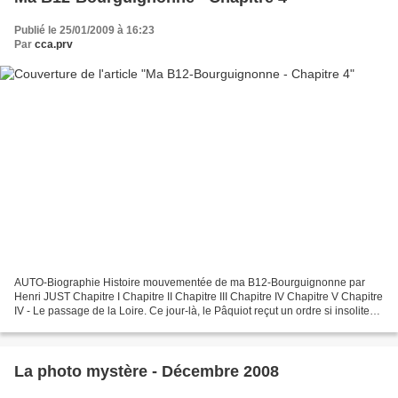
Publié le 25/01/2009 à 16:23
Par
cca.prv
AUTO-Biographie Histoire mouvementée de ma B12-Bourguignonne par
Henri JUST Chapitre I Chapitre II Chapitre III Chapitre IV Chapitre V Chapitre
IV - Le passage de la Loire. Ce jour-là, le Pâquiot reçut un ordre si insolite
qu'il se frappa plusieurs fois...
La photo mystère - Décembre 2008