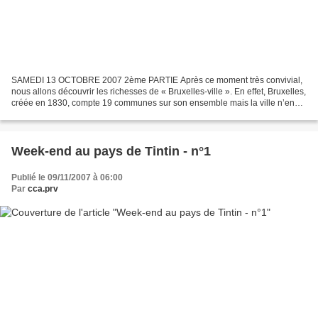
SAMEDI 13 OCTOBRE 2007 2ème PARTIE Après ce moment très convivial,
nous allons découvrir les richesses de « Bruxelles-ville ». En effet, Bruxelles,
créée en 1830, compte 19 communes sur son ensemble mais la ville n’en
compte que 7 qui sont appelées quartiers...
Week-end au pays de Tintin - n°1
Publié le 09/11/2007 à 06:00
Par
cca.prv