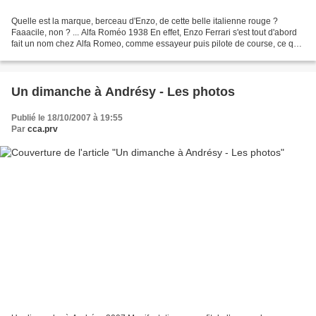
Quelle est la marque, berceau d'Enzo, de cette belle italienne rouge ?
Faaacile, non ? ... Alfa Roméo 1938 En effet, Enzo Ferrari s'est tout d'abord
fait un nom chez Alfa Romeo, comme essayeur puis pilote de course, ce qui
l'a ensuite aidé à créer Ferrari....
Un dimanche à Andrésy - Les photos
Publié le 18/10/2007 à 19:55
Par
cca.prv