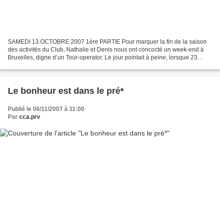
SAMEDI 13 OCTOBRE 2007 1ère PARTIE Pour marquer la fin de la saison
des activités du Club, Nathalie et Denis nous ont concocté un week-end à
Bruxelles, digne d’un Tour-operator. Le jour pointait à peine, lorsque 23
couples de nos membres se sont retrouvés...
Le bonheur est dans le pré*
Publié le 06/11/2007 à 11:00
Par
cca.prv