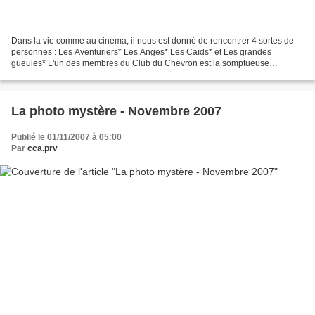
Dans la vie comme au cinéma, il nous est donné de rencontrer 4 sortes de
personnes : Les Aventuriers* Les Anges* Les Caïds* et Les grandes
gueules* L'un des membres du Club du Chevron est la somptueuse
synthèse des deux premières. Si je vous dis Homme...
La photo mystère - Novembre 2007
Publié le 01/11/2007 à 05:00
Par
cca.prv